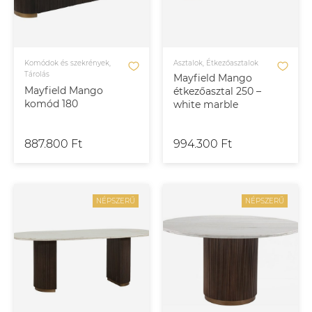
Komódok és szekrények,
Asztalok, Étkezőasztalok
Tárolás
Mayfield Mango
Mayfield Mango
étkezőasztal 250 –
komód 180
white marble
887.800 Ft
994.300 Ft
NÉPSZERŰ
NÉPSZERŰ