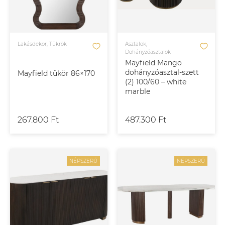
Lakásdekor, Tükrök
Asztalok,
Dohányzóasztalok
Mayfield Mango
dohányzóasztal-szett
Mayfield tükör 86×170
(2) 100/60 – white
marble
267.800 Ft
487.300 Ft
NÉPSZERŰ
NÉPSZERŰ