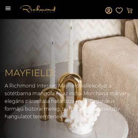
MAYFIELD
A Richmond Interiors Mayfield kollekcióját a
sötétbarna mangófa és az indiai Morchana márvány
elegáns párosítása határozza meg. Organikus
formájú bútorai meleg, természetes és exkluzív
hangulatot teremtenek.