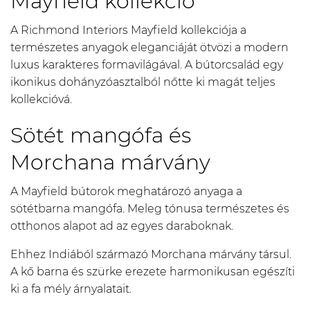
Mayfield kollekció
A Richmond Interiors Mayfield kollekciója a
természetes anyagok eleganciáját ötvözi a modern
luxus karakteres formavilágával. A bútorcsalád egy
ikonikus dohányzóasztalból nőtte ki magát teljes
kollekcióvá.
Sötét mangófa és
Morchana márvány
A Mayfield bútorok meghatározó anyaga a
sötétbarna mangófa. Meleg tónusa természetes és
otthonos alapot ad az egyes daraboknak.
Ehhez Indiából származó Morchana márvány társul.
A kő barna és szürke erezete harmonikusan egészíti
ki a fa mély árnyalatait.