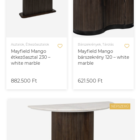
Asztalok, Étkezőasztalok
Bárszekrények, Tárolás
Mayfield Mango
Mayfield Mango
étkezőasztal 230 –
bárszekrény 120 – white
white marble
marble
882.500 Ft
621.500 Ft
NÉPSZERŰ