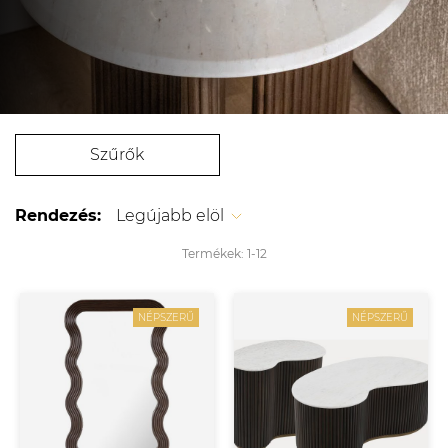
Szűrők
Rendezés:
Legújabb elöl
Termékek:
1-
12
NÉPSZERŰ
NÉPSZERŰ