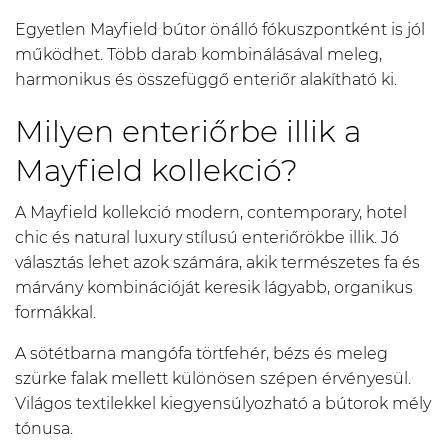
Egyetlen Mayfield bútor önálló fókuszpontként is jól
működhet. Több darab kombinálásával meleg,
harmonikus és összefüggő enteriőr alakítható ki.
Milyen enteriőrbe illik a
Mayfield kollekció?
A Mayfield kollekció modern, contemporary, hotel
chic és natural luxury stílusú enteriőrökbe illik. Jó
választás lehet azok számára, akik természetes fa és
márvány kombinációját keresik lágyabb, organikus
formákkal.
A sötétbarna mangófa törtfehér, bézs és meleg
szürke falak mellett különösen szépen érvényesül.
Világos textilekkel kiegyensúlyozható a bútorok mély
tónusa.