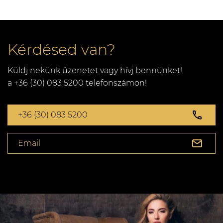
Kérdésed van?
Küldj nekünk üzenetet vagy hívj bennünket!
a +36 (30) 083 5200 telefonszámon!
+36 (30) 083 5200
Email