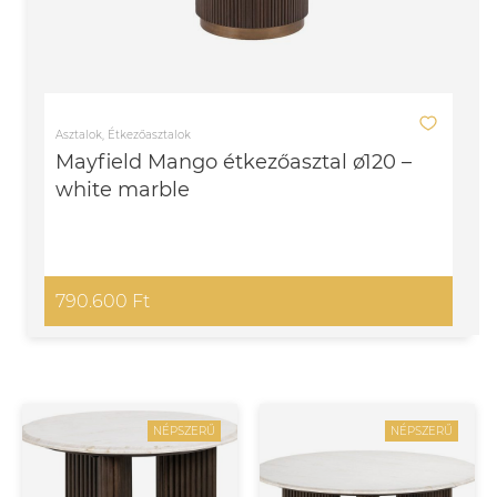
Asztalok, Étkezőasztalok
Mayfield Mango étkezőasztal ø120 –
white marble
790.600 Ft
NÉPSZERŰ
NÉPSZERŰ