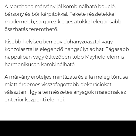
A Morchana márvány jól kombinálható bouclé,
bársony és bőr kárpitokkal. Fekete részletekkel
modernebb, sárgaréz kiegészítőkkel elegánsabb
összhatás teremthető.
Kisebb helyiségben egy dohányzóasztal vagy
konzolasztal is elegendő hangsúlyt adhat. Tágasabb
nappaliban vagy étkezőben több Mayfield elem is
harmonikusan kombinálható.
A márvány erőteljes mintázata és a fa meleg tónusa
miatt érdemes visszafogottabb dekorációkat
választani. Így a természetes anyagok maradnak az
enteriőr központi elemei.