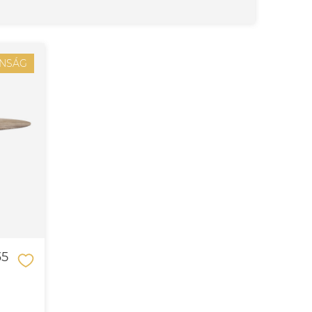
NSÁG
35