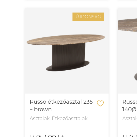
ÚJDONSÁG
Russo étkezőasztal 235
Russo
– brown
140Ø
Asztalok, Étkezőasztalok
Asztal