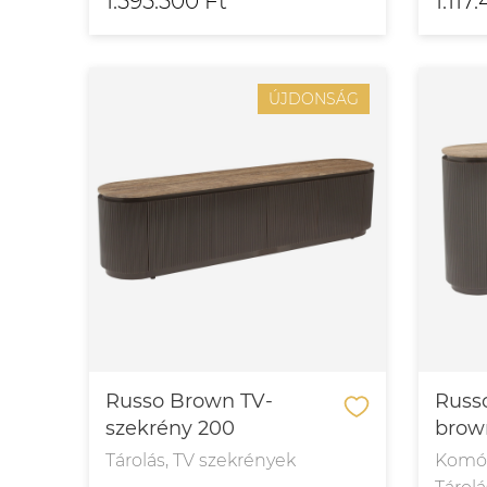
1.595.500 Ft
1.117
ÚJDONSÁG
Russo Brown TV-
Russ
szekrény 200
brow
Tárolás, TV szekrények
Komód