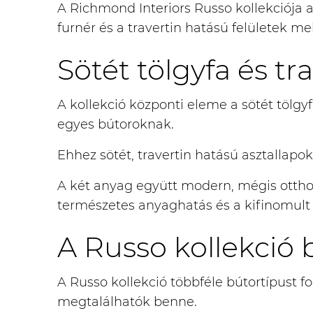
A Richmond Interiors Russo kollekciója a 
furnér és a travertin hatású felületek m
Sötét tölgyfa és tr
A kollekció központi eleme a sötét tölgy
egyes bútoroknak.
Ehhez sötét, travertin hatású asztallapok
A két anyag együtt modern, mégis otthono
természetes anyaghatás és a kifinomult 
A Russo kollekció 
A Russo kollekció többféle bútortípust f
megtalálhatók benne.