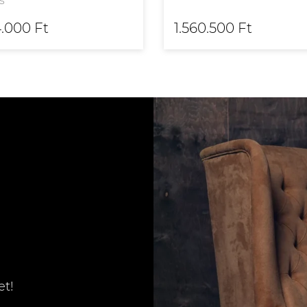
s
4.000 Ft
1.560.500 Ft
et!