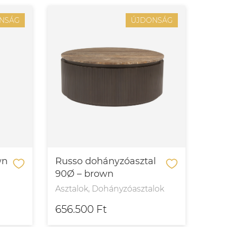
NSÁG
ÚJDONSÁG
wn
Russo dohányzóasztal
90Ø – brown
Asztalok, Dohányzóasztalok
656.500 Ft