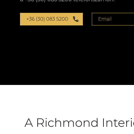
+36 (30) 083 5200
Email
A Richmond Interi