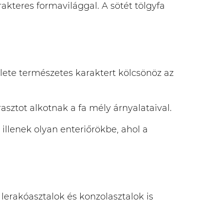
rakteres formavilággal. A sötét tölgyfa
ülete természetes karaktert kölcsönöz az
asztot alkotnak a fa mély árnyalataival.
illenek olyan enteriőrökbe, ahol a
lerakóasztalok és konzolasztalok is