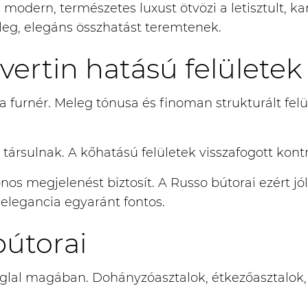
modern, természetes luxust ötvözi a letisztult, ka
eleg, elegáns összhatást teremtenek.
avertin hatású felületek
fa furnér. Meleg tónusa és finoman strukturált fel
 társulnak. A kőhatású felületek visszafogott kontr
s megjelenést biztosít. A Russo bútorai ezért jól 
elegancia egyaránt fontos.
bútorai
oglal magában. Dohányzóasztalok, étkezőasztalok, 