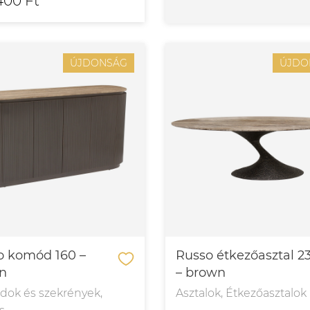
.400 Ft
ÚJDONSÁG
ÚJDO
o komód 160 –
Russo étkezőasztal 2
n
– brown
ok és szekrények,
Asztalok, Étkezőasztalok