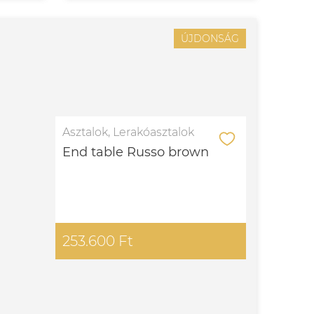
ÚJDONSÁG
Asztalok, Lerakóasztalok
End table Russo brown
253.600 Ft