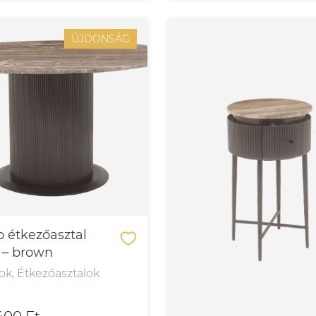
ÚJDONSÁG
 étkezőasztal
 – brown
ok, Étkezőasztalok