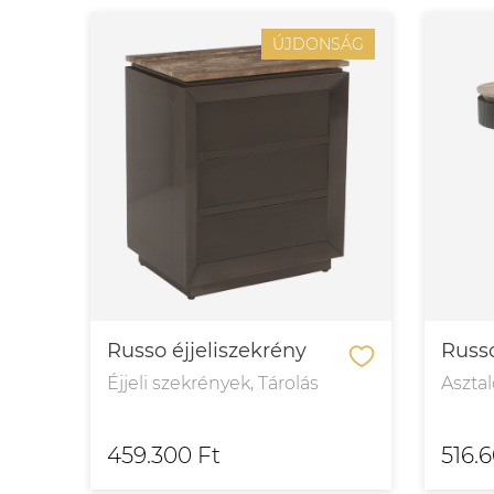
ÚJDONSÁG
Russo éjjeliszekrény
Russo
Éjjeli szekrények, Tárolás
Asztal
459.300 Ft
516.