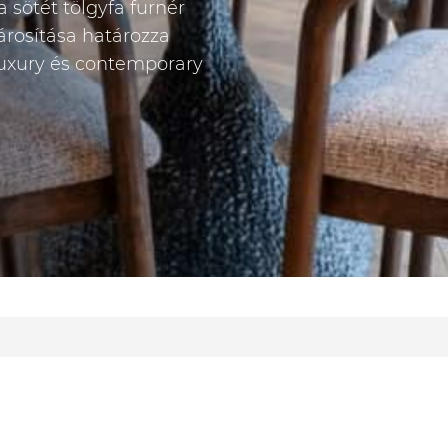
 sötét tölgyfa furnér
párosítása határozza
luxury és contemporary