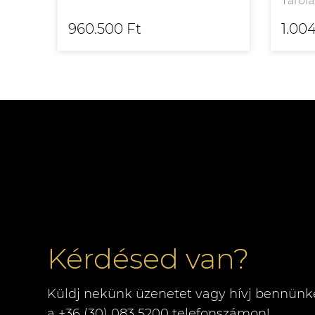
Tárolá
960.500 Ft
1.00
Kérdésed van?
Küldj nekünk üzenetet vagy hívj bennünk
a +36 (30) 083 5200 telefonszámon!