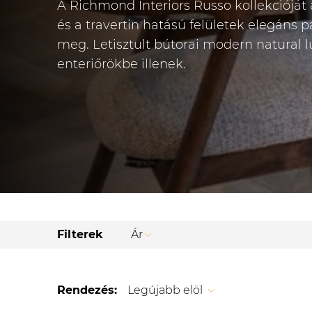
A Richmond Interiors Russo kollekcióját a
és a travertin hatású felületek elegáns 
meg. Letisztult bútorai modern natural 
enteriőrökbe illenek.
Filterek
Ár
Rendezés:
Legújabb elöl