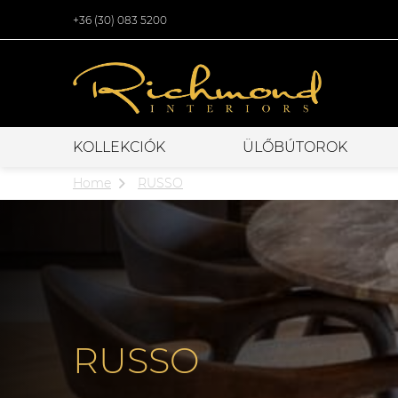
+36 (30) 083 5200
KOLLEKCIÓK
ÜLŐBÚTOROK
Home
RUSSO
RUSSO