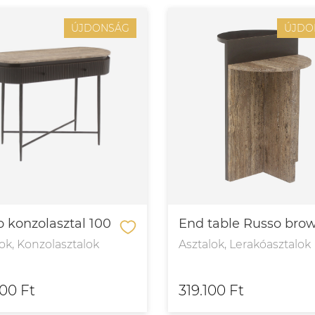
ÚJDONSÁG
ÚJDO
 konzolasztal 100
End table Russo bro
ok, Konzolasztalok
Asztalok, Lerakóasztalok
600 Ft
319.100 Ft