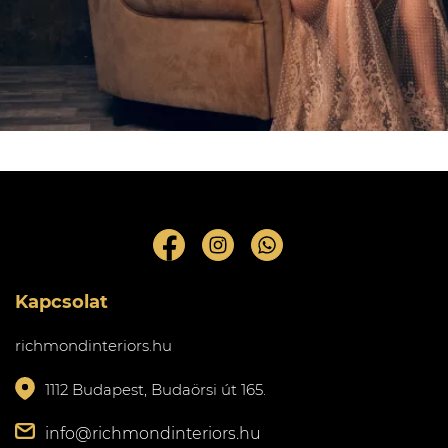
Kapcsolat
richmondinteriors.hu
1112 Budapest, Budaörsi út 165.
info@richmondinteriors.hu