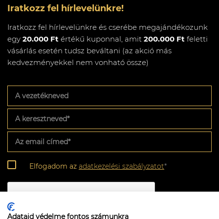
Iratkozz fel hírlevelünkre!
Iratkozz fel hírlevelünkre és cserébe megajándékozunk
egy
20.000 Ft
értékű kuponnal, amit
200.000 Ft
feletti
vásárlás esetén tudsz beváltani (az akció más
kedvezményekkel nem vonható össze)
A
vezetékneved
A
keresztneved
*
Az
email
címed
*
Adatkezelési
Elfogadom az
adatkezelési szabályzatot
*
szabályzat
*
CAPTCHA
Adataid védelme fontos számunkra