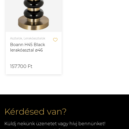
Asztalok, Lerakóasztalok
Boann H45 Black
lerakóasztal ø46
157.700 Ft
Kérdésed van?
Küldj nekünk üzenetet vagy hívj bennünket!