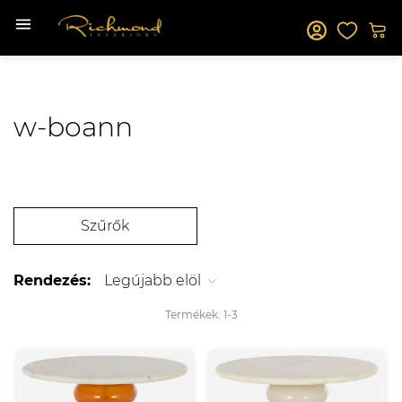
w-boann
Szűrők
Rendezés:
Legújabb elöl
Termékek:
1-
3