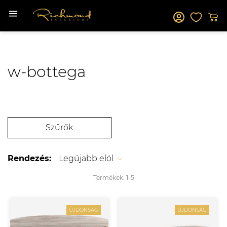
w-bottega
Szűrők
Rendezés:
Legújabb elöl
Termékek:
1-
5
ÚJDONSÁG
ÚJDONSÁG