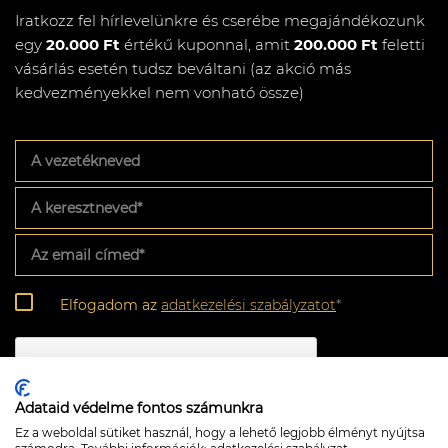
Iratkozz fel hírlevelünkre és cserébe megajándékozunk
egy
20.000 Ft
értékű kuponnal, amit
200.000 Ft
feletti
vásárlás esetén tudsz beváltani (az akció más
kedvezményekkel nem vonható össze)
A
vezetékneved
A
keresztneved
*
Az
email
címed
*
Adatkezelési
Elfogadom az
adatkezelési szabályzatot
*
szabályzat
*
CAPTCHA
Adataid védelme fontos számunkra
Ez a weboldal sütiket használ, hogy a lehető legjobb élményt nyújtsa