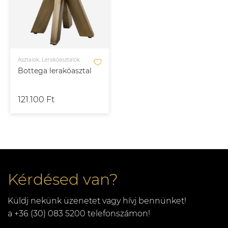
Asztalok, Lerakóasztalok
Bottega lerakóasztal
121.100 Ft
Kérdésed van?
Küldj nekünk üzenetet vagy hívj bennünket!
a +36 (30) 083 5200 telefonszámon!