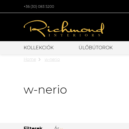
+36 (30) 083 5200
KOLLEKCIÓK
ÜLŐBÚTOROK
Home
w-nerio
w-nerio
Filterek
Ár