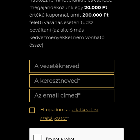
megajándékozunk egy
20.000 Ft
értékű kuponnal, amit
200.000 Ft
feletti vásárlás esetén tudsz
beváltani (az akció más
kedvezményekkel nem vonható
össze)
A
vezetékneved
A
keresztneved
*
Az
email
címed
*
Adatkezelési
Elfogadom az
adatkezelési
szabályzat
*
szabályzatot
*
CAPTCHA