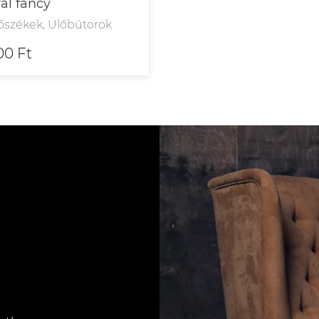
al fancy
őszékek, Ülőbútorok
00 Ft