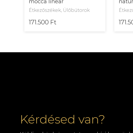
mocca linear
natur
Étkezőszékek, Ülőbútorok
Étkez
171.500 Ft
171.5
Kérdésed van?