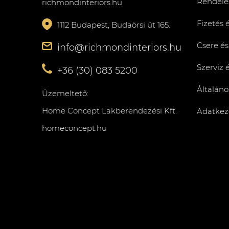
Rendelés
richmondinteriors.hu
Fizetés 
1112 Budapest, Budaörsi út 165.
Csere és
info@richmondinteriors.hu
Szerviz 
+36 (30) 083 5200
Általáno
Üzemeltető:
Home Concept Lakberendezési Kft.
Adatkeze
homeconcept.hu