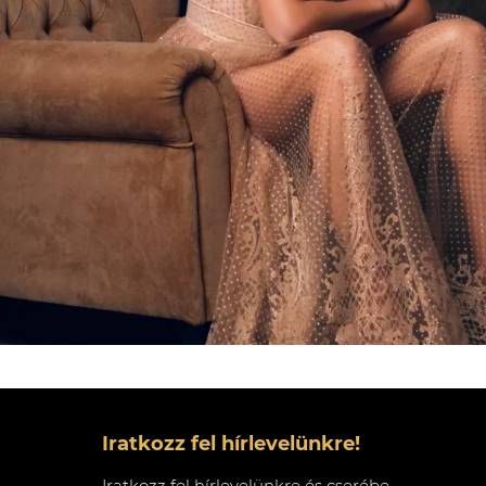
Iratkozz fel hírlevelünkre!
Iratkozz fel hírlevelünkre és cserébe