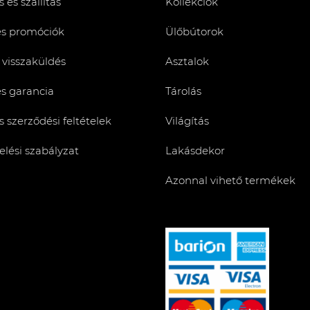
 és szállítás
Kollekciók
és promóciók
Ülőbútorok
 visszaküldés
Asztalok
és garancia
Tárolás
s szerződési feltételek
Világítás
lési szabályzat
Lakásdekor
Azonnal vihető termékek