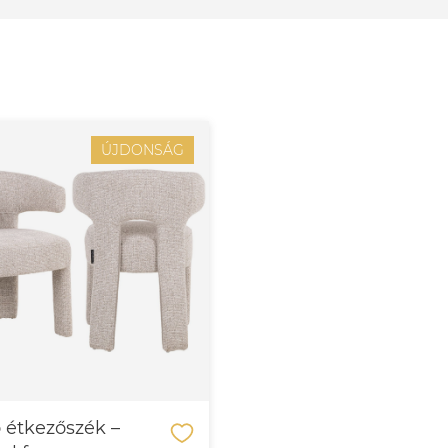
ÚJDONSÁG
 étkezőszék –