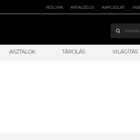
RÓLUNK
KATALÓGUS
KAPCSOLAT
INS
ASZTALOK
TÁROLÁS
VILÁGÍTÁS