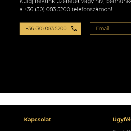
Küldj nekünk üzenetet vagy hívj bennünk
a +36 (30) 083 5200 telefonszámon!
+36 (30) 083 5200
Email
Kapcsolat
Ügyfél