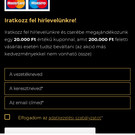
Iratkozz fel hírlevelünkre!
Iratkozz fel hírlevelünkre és cserébe megajándékozunk
egy
20.000 Ft
értékű kuponnal, amit
200.000 Ft
feletti
vásárlás esetén tudsz beváltani (az akció más
kedvezményekkel nem vonható össze)
A
vezetékneved
A
keresztneved
*
Az
email
címed
*
Adatkezelési
Elfogadom az
adatkezelési szabályzatot
*
szabályzat
*
CAPTCHA