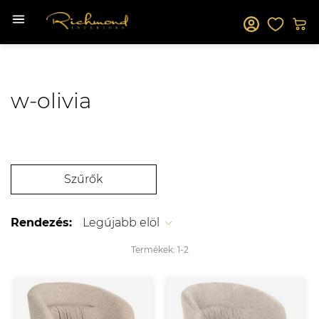
w-olivia
Szűrők
Rendezés:
Legújabb elöl
Termékek:
1-
2