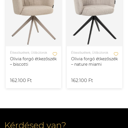
Étkezőszékek, Ülőbútorok
Étkezőszékek, Ülőbútorok
Olivia forgó étkezőszék
Olivia forgó étkezőszék
– biscotti
– nature miami
162.100 Ft
162.100 Ft
Kérdésed van?