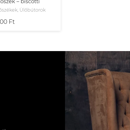
őszék – biscotti
őszékek, Ülőbútorok
200 Ft