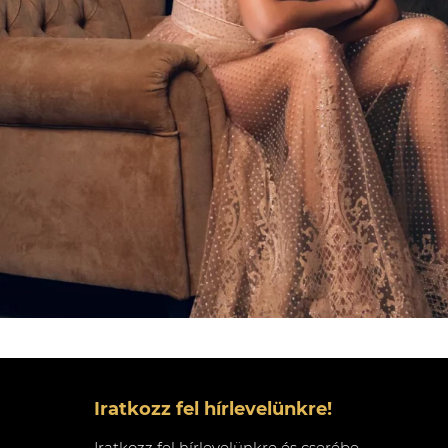
Iratkozz fel hírlevelünkre!
Iratkozz fel hírlevelünkre és cserébe