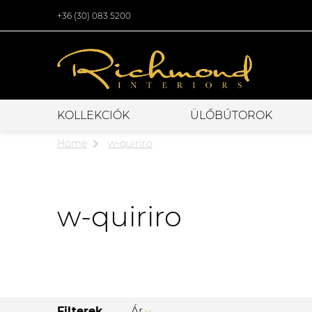
+36 (30) 083 5200
KOLLEKCIÓK
ÜLŐBÚTOROK
Home
w-quiriro
w-quiriro
Filterek
Ár