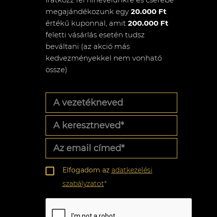
megajándékozunk egy
20.000 Ft
értékű kuponnal, amit
200.000 Ft
feletti vásárlás esetén tudsz
beváltani (az akció más
kedvezményekkel nem vonható
össze)
A
vezetékneved
A
keresztneved
*
Az
email
címed
*
Adatkezelési
Elfogadom az
adatkezelési
szabályzat
*
szabályzatot
*
CAPTCHA