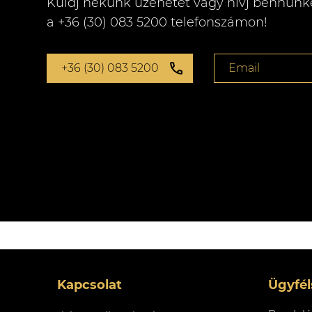
Küldj nekünk üzenetet vagy hívj bennünk
a +36 (30) 083 5200 telefonszámon!
+36 (30) 083 5200
Email
Kapcsolat
Ügyfél