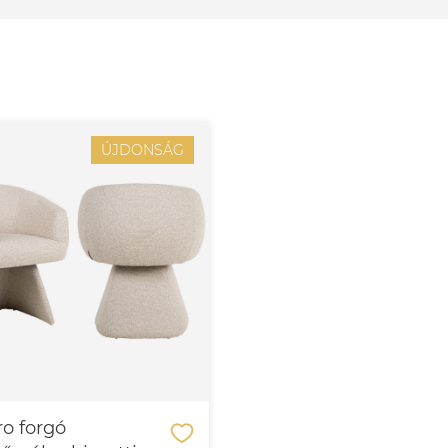
ÚJDONSÁG
ro forgó