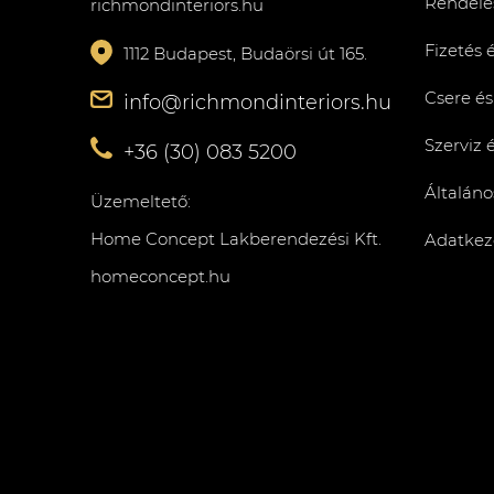
Rendelés
richmondinteriors.hu
Fizetés 
1112 Budapest, Budaörsi út 165.
Csere és
info@richmondinteriors.hu
Szerviz 
+36 (30) 083 5200
Általáno
Üzemeltető:
Home Concept Lakberendezési Kft.
Adatkeze
homeconcept.hu