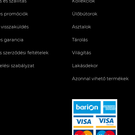
 és szállítás
Kollekciók
és promóciók
Ülőbútorok
 visszaküldés
Asztalok
és garancia
Tárolás
s szerződési feltételek
Világítás
lési szabályzat
Lakásdekor
Azonnal vihető termékek