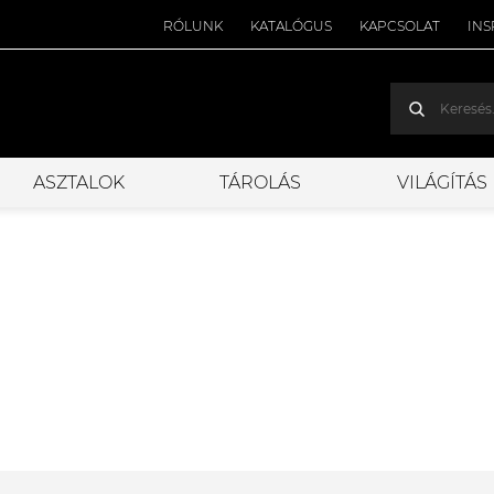
RÓLUNK
KATALÓGUS
KAPCSOLAT
INS
ASZTALOK
TÁROLÁS
VILÁGÍTÁS