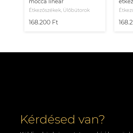
mocca linear
étkez
Étkezőszékek, Ülőbútorok
Étkez
168.200 Ft
168.
Kérdésed van?