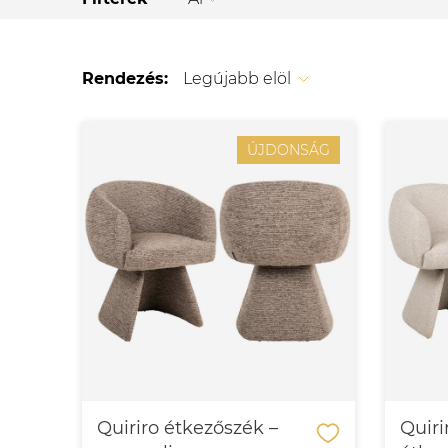
Rendezés:
Legújabb elöl
ÚJDONSÁG
Quiriro étkezőszék –
Quiri