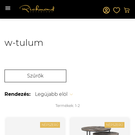
w-tulum
Szűrők
Rendezés:
Legújabb elöl
Termékek:
1-
2
NÉPSZERŰ
NÉPSZERŰ