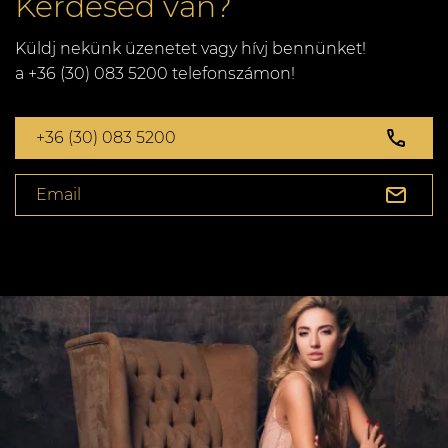
Kérdésed van?
Küldj nekünk üzenetet vagy hívj bennünket!
a +36 (30) 083 5200 telefonszámon!
+36 (30) 083 5200
Email