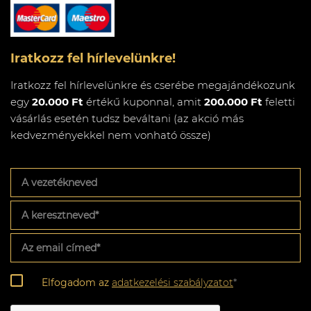
Iratkozz fel hírlevelünkre!
Iratkozz fel hírlevelünkre és cserébe megajándékozunk
egy
20.000 Ft
értékű kuponnal, amit
200.000 Ft
feletti
vásárlás esetén tudsz beváltani (az akció más
kedvezményekkel nem vonható össze)
A
vezetékneved
A
keresztneved
*
Az
email
címed
*
Adatkezelési
Elfogadom az
adatkezelési szabályzatot
*
szabályzat
*
CAPTCHA