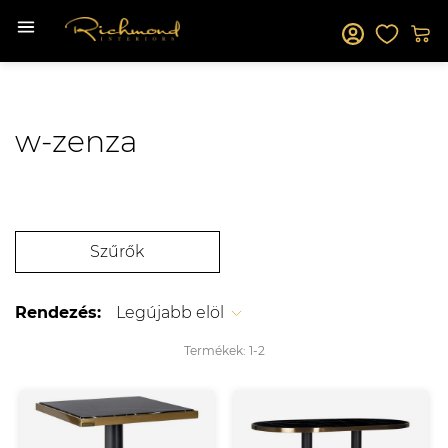
w-zenza
Szűrők
Rendezés:
Legújabb elöl
Termékek:
1-
2