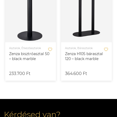
Asztalok, Étkezőasztalok
Asztalok, Bárasztalok
Zenza bisztróasztal 50
Zenza H105 bárasztal
– black marble
120 – black marble
233.700 Ft
364.600 Ft
Kérdésed van?