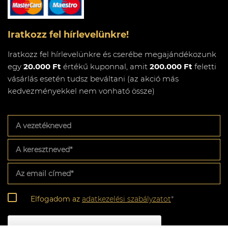
Iratkozz fel hírlevelünkre!
Iratkozz fel hírlevelünkre és cserébe megajándékozunk
egy
20.000 Ft
értékű kuponnal, amit
200.000 Ft
feletti
vásárlás esetén tudsz beváltani (az akció más
kedvezményekkel nem vonható össze)
A
vezetékneved
A
keresztneved
*
Az
email
címed
*
Adatkezelési
Elfogadom az
adatkezelési szabályzatot
*
szabályzat
*
CAPTCHA