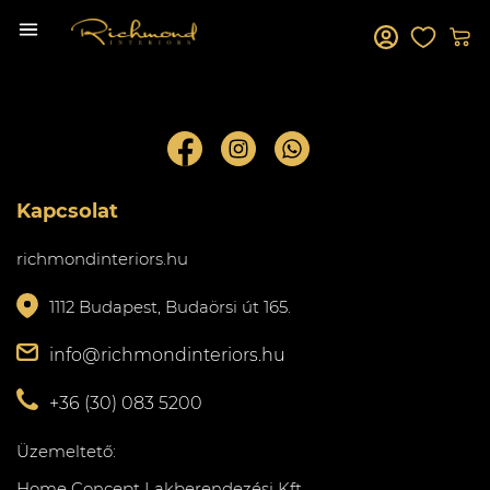
Kapcsolat
richmondinteriors.hu
1112 Budapest, Budaörsi út 165.
info@richmondinteriors.hu
+36 (30) 083 5200
Üzemeltető:
Home Concept Lakberendezési Kft.