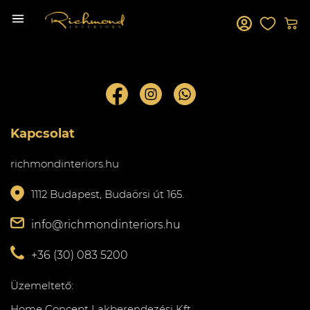
Kapcsolat
richmondinteriors.hu
1112 Budapest, Budaörsi út 165.
info@richmondinteriors.hu
+36 (30) 083 5200
Üzemeltető:
Home Concept Lakberendezési Kft.