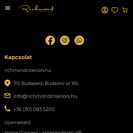
Kapcsolat
richmondinteriors.hu
1112 Budapest, Budaörsi út 165.
info@richmondinteriors.hu
+36 (30) 083 5200
Üzemeltető:
Home Concept Lakberendezési Kft.