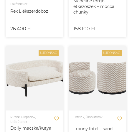
Madeline forgó
Lakásdekor
étkezőszék – mocca
Rex L ékszerdoboz
chunky
26.400 Ft
158.100 Ft
ÚJDONSÁG
ÚJDONSÁG
Puffok, ülőpadok,
Fotelek, Ülőbútorok
Ülőbútorok
Dolly macska/kutya
Franny fotel – sand