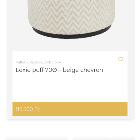
Puffok, ülőpadok, Ülőbútorok
Lexie puff 70Ø – beige chevron
119.500 Ft