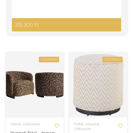
335.300 Ft
ÚJDONSÁG
ÚJDONSÁG
Fotelek, Ülőbútorok
Puffok, ülőpadok,
Ülőbútorok