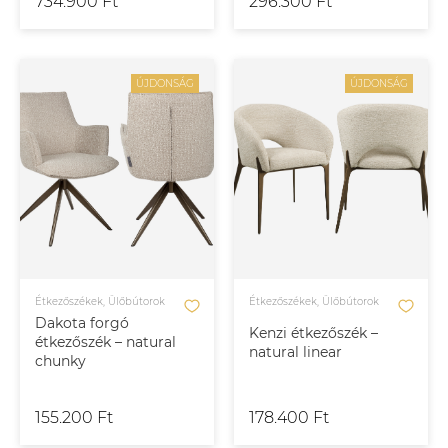
734.900 Ft
296.300 Ft
ÚJDONSÁG
ÚJDONSÁG
Étkezőszékek, Ülőbútorok
Étkezőszékek, Ülőbútorok
Dakota forgó
Kenzi étkezőszék –
étkezőszék – natural
natural linear
chunky
155.200 Ft
178.400 Ft