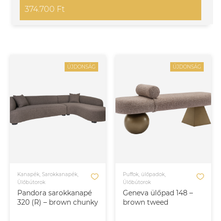
374.700 Ft
ÚJDONSÁG
ÚJDONSÁG
Kanapék, Sarokkanapék,
Puffok, ülőpadok,
Ülőbútorok
Ülőbútorok
Pandora sarokkanapé
Geneva ülőpad 148 –
320 (R) – brown chunky
brown tweed