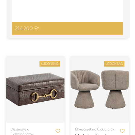
214.200 Ft
ÚJDONSÁG
ÚJDONSÁG
Dísztárgyak,
Étkezőszékek, Ülőbútorok
Ékszerdobozok,