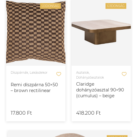
ÚJDONSÁG
ÚJDONSÁG
Díszpárnák, Lakásdekor
Asztalok,
Dohányzóasztalok
Claridge
Remi díszpárna 50×50
dohányzóasztal 90×90
– brown rectilinear
(cumulus) – beige
17.800 Ft
418.200 Ft