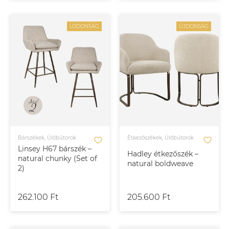
ÚJDONSÁG
ÚJDONSÁG
Bárszékek, Ülőbútorok
Étkezőszékek, Ülőbútorok
Linsey H67 bárszék –
Hadley étkezőszék –
natural chunky (Set of
natural boldweave
2)
262.100 Ft
205.600 Ft