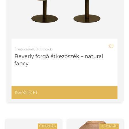
Étkezőszékek, Ülőbútorok
Beverly forgó étkezőszék – natural
fancy
158.900 Ft
ÚJDONSÁG
ÚJDONSÁG