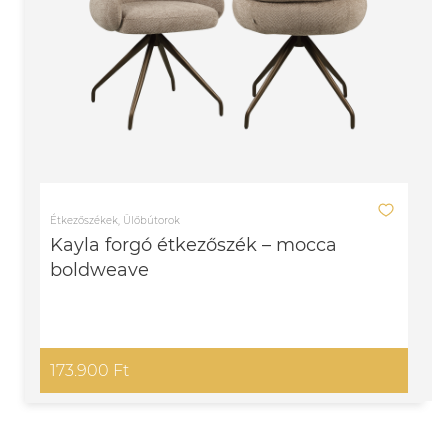
Étkezőszékek, Ülőbútorok
Kayla forgó étkezőszék – mocca
boldweave
173.900 Ft