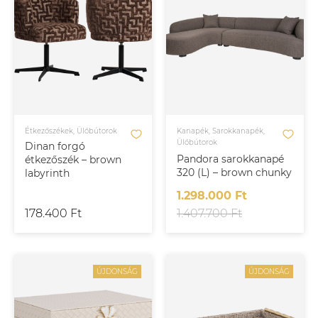
Étkezőszékek, Ülőbútorok
Kanapék, Sarokkanapék,
Ülőbútorok
Dinan forgó
Pandora sarokkanapé
étkezőszék – brown
320 (L) – brown chunky
labyrinth
1.298.000 Ft
178.400 Ft
1.407.700 Ft
ÚJDONSÁG
ÚJDONSÁG