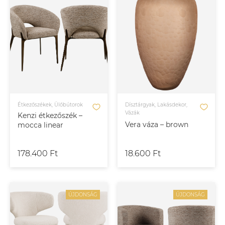
Étkezőszékek, Ülőbútorok
Dísztárgyak, Lakásdekor,
Vázák
Kenzi étkezőszék –
Vera váza – brown
mocca linear
178.400 Ft
18.600 Ft
ÚJDONSÁG
ÚJDONSÁG