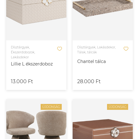
Dísztárgyak,
Dísztárgyak, Lakásdekor,
Ékszerdobozok,
Tálak, tálcák
Lakásdekor
Chantel tálca
Lillie L ékszerdoboz
13.000 Ft
28.000 Ft
ÚJDONSÁG
ÚJDONSÁG