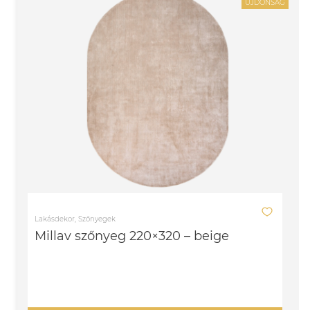
ÚJDONSÁG
Lakásdekor, Szőnyegek
Millav szőnyeg 220×320 – beige