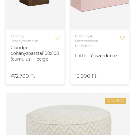
Asztalok,
Dísztárgyak,
Dohányzóasztalok
Ékszerdobozok,
Lakásdekor
Claridge
dohányzóasztal100x100
Lotte L ékszerdoboz
(cumulus) – beige
472.700 Ft
13.000 Ft
ÚJDONSÁG