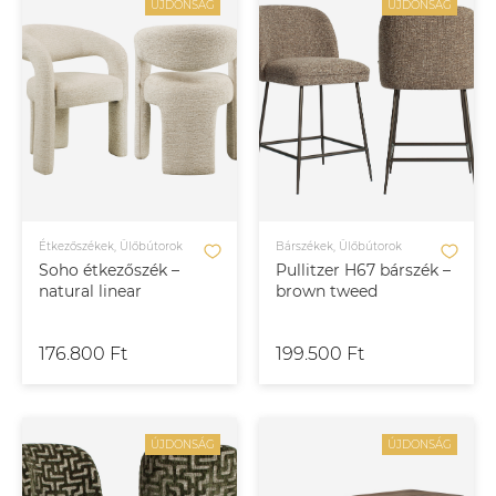
ÚJDONSÁG
ÚJDONSÁG
Étkezőszékek, Ülőbútorok
Bárszékek, Ülőbútorok
Soho étkezőszék –
Pullitzer H67 bárszék –
natural linear
brown tweed
176.800 Ft
199.500 Ft
ÚJDONSÁG
ÚJDONSÁG