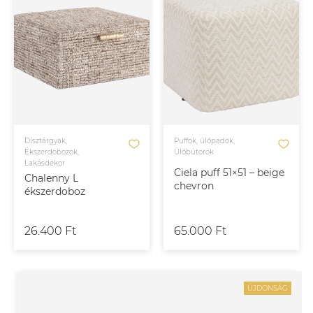
Dísztárgyak,
Puffok, ülőpadok,
Ékszerdobozok,
Ülőbútorok
Lakásdekor
Ciela puff 51×51 – beige
Chalenny L
chevron
ékszerdoboz
26.400 Ft
65.000 Ft
ÚJDONSÁG