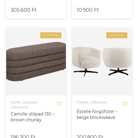
305.600 Ft
10.900 Ft
ÚJDONSÁG
ÚJDONSÁG
Puffok, ülőpadok,
Fotelek, Ülőbútorok
Ülőbútorok
Estelle forgófotel –
Camille ülőpad 130 –
beige blockweave
brown chunky
196.300 Ft
200.800 Ft