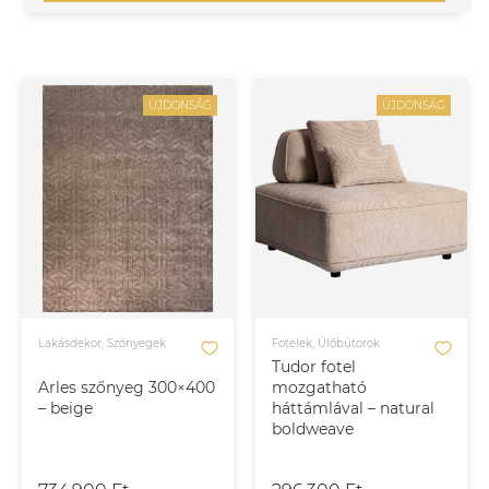
ÚJDONSÁG
ÚJDONSÁG
Lakásdekor, Szőnyegek
Fotelek, Ülőbútorok
Tudor fotel
Arles szőnyeg 300×400
mozgatható
– beige
háttámlával – natural
boldweave