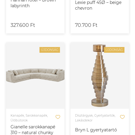
Hannah fotel – brown
Lexie puff 45Ø – beige
labyrinth
chevron
327.600 Ft
70.700 Ft
ÚJDONSÁG
ÚJDONSÁG
Kanapék, Sarokkanapék,
Dísztárgyak, Gyertyatartók,
Ülőbútorok
Lakásdekor
Gianelle sarokkanapé
Bryn L gyertyatartó
310 – natural chunky