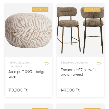
ÚJDONSÁG
ÚJDONSÁG
Puffok, ülőpadok,
Bárszékek, Ülőbútorok
Ülőbútorok
Encanto H67 bárszék –
Jace puff 64Ø – beige
brown tweed
tiger
110.900 Ft
141.000 Ft