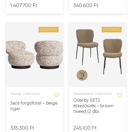
1.407.700 Ft
340.600 Ft
ÚJDONSÁG
ÚJDONSÁG
Fotelek, Ülőbútorok
Étkezőszékek, Ülőbútorok
Odarby SET2
Jace forgófotel – beige
étkezőszék – brown
tiger
tweed (2 db)
335.300 Ft
245.100 Ft