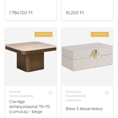
1.784.100 Ft
16.200 Ft
ÚJDONSÁG
ÚJDONSÁG
Asztalok,
Dísztárgyak,
Dohányzóasztalok
Ékszerdobozok,
Lakásdekor
Claridge
dohányzóasztal 70×70
Bless S ékszerdoboz
(cumulus) – beige