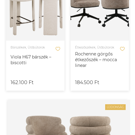
Bárszékek, Ülőbútorok
Étkezőszékek, Ülőbútorok
Rochenne görgős
Viola H67 bárszék –
étkezőszék – mocca
biscotti
linear
162.100 Ft
184.500 Ft
ÚJDONSÁG