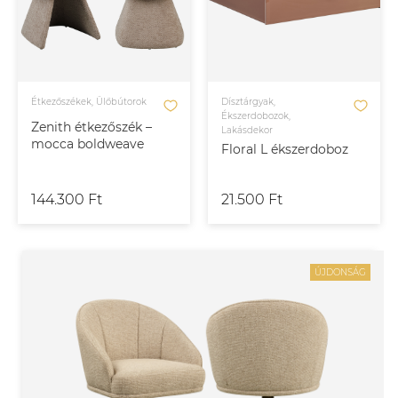
Étkezőszékek, Ülőbútorok
Dísztárgyak,
Ékszerdobozok,
Zenith étkezőszék –
Lakásdekor
mocca boldweave
Floral L ékszerdoboz
144.300 Ft
21.500 Ft
ÚJDONSÁG