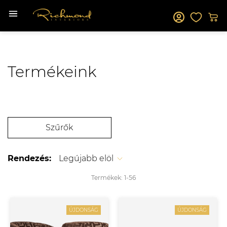
Termékeink
Szűrők
Rendezés:
Legújabb elöl
Termékek:
1-
56
ÚJDONSÁG
ÚJDONSÁG