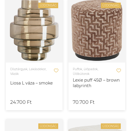
ÚJDONSÁG
ÚJDONSÁG
Dísztárgyak, Lakásdekor,
Puffok, ülőpadok,
Vázák
Ülőbútorok
Lexie puff 45Ø – brown
Liosa L váza – smoke
labyrinth
24.700 Ft
70.700 Ft
ÚJDONSÁG
ÚJDONSÁG