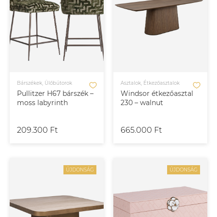
Bárszékek, Ülőbútorok
Asztalok, Étkezőasztalok
Pullitzer H67 bárszék –
Windsor étkezőasztal
moss labyrinth
230 – walnut
209.300 Ft
665.000 Ft
ÚJDONSÁG
ÚJDONSÁG