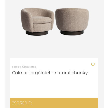
Fotelek, Ülőbútorok
Colmar forgófotel – natural chunky
296.300 Ft