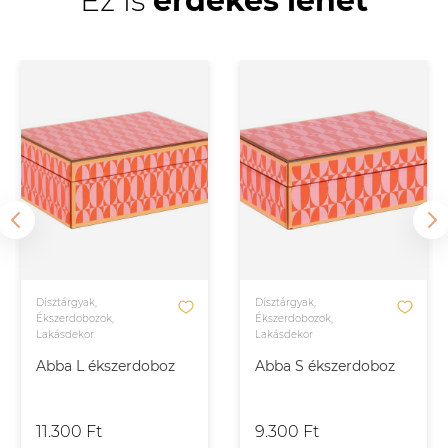
Ez is
érdekes lehet
Dísztárgyak,
Dísztárgyak,
Ékszerdobozok,
Ékszerdobozok,
Lakásdekor
Lakásdekor
Abba L ékszerdoboz
Abba S ékszerdoboz
11.300 Ft
9.300 Ft