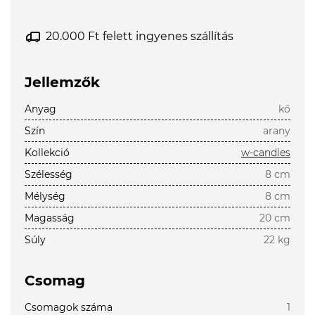
20.000 Ft felett ingyenes szállítás
Jellemzők
Anyag
kő
Szín
arany
Kollekció
w-candles
Szélesség
8 cm
Mélység
8 cm
Magasság
20 cm
Súly
22 kg
Csomag
Csomagok száma
1