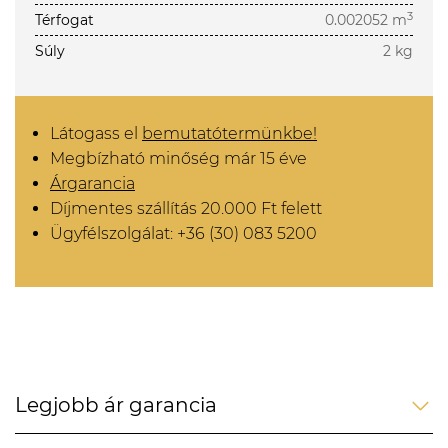
3
Térfogat
0.002052 m
Súly
2 kg
Látogass el
bemutatótermünkbe!
Megbízható minőség már 15 éve
Árgarancia
Díjmentes szállítás 20.000 Ft felett
Ügyfélszolgálat: +36 (30) 083 5200
Legjobb ár garancia