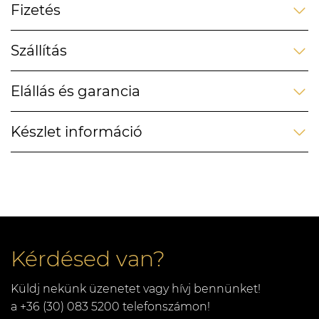
Fizetés
Szállítás
Elállás és garancia
Készlet információ
Kérdésed van?
Küldj nekünk üzenetet vagy hívj bennünket!
a +36 (30) 083 5200 telefonszámon!