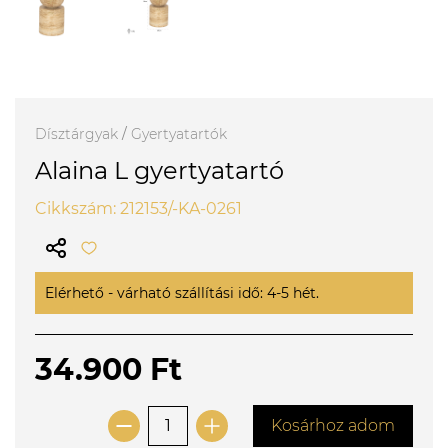
Dísztárgyak
/
Gyertyatartók
Alaina L gyertyatartó
Cikkszám: 212153/-KA-0261
Elérhető - várható szállítási idő: 4-5 hét.
34.900 Ft
Kosárhoz adom