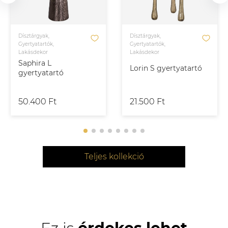
Dísztárgyak,
Dísztárgyak,
Gyertyatartók,
Gyertyatartók,
Lakásdekor
Lakásdekor
Saphira L
Lorin S gyertyatartó
gyertyatartó
50.400 Ft
21.500 Ft
Teljes kollekció