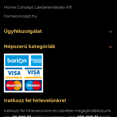
Home Concept Lakberendezési Kft.
homeconcept.hu
Ügyfélszolgálat
Népszerű kategóriák
Iratkozz fel hírlevelünkre!
Iratkozz fel hírlevelünkre és cserébe megajándékozunk
egy
20.000 Ft
értékű kuponnal, amit
200.000 Ft
feletti