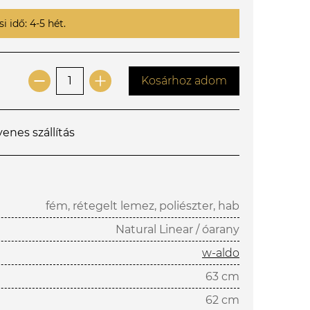
i idő: 4-5 hét.
Kosárhoz adom
yenes szállítás
fém, rétegelt lemez, poliészter, hab
Natural Linear / óarany
w-aldo
63 cm
62 cm