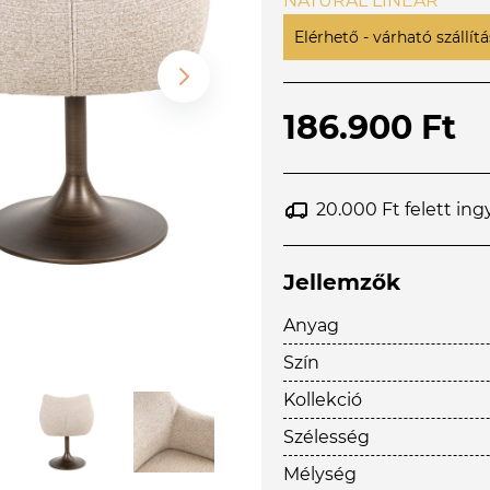
NATURAL LINEAR
Elérhető - várható szállítás
186.900 Ft
20.000 Ft felett ing
Jellemzők
Anyag
Szín
Kollekció
Szélesség
Mélység