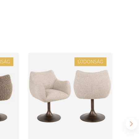
NSÁG
ÚJDONSÁG