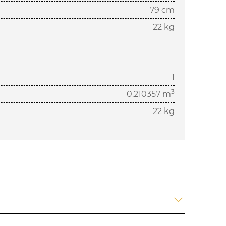
79 cm
22 kg
1
3
0.210357 m
22 kg