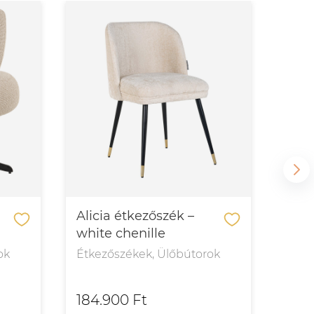
Alicia étkezőszék –
Alin
white chenille
– kh
ok
Étkezőszékek, Ülőbútorok
Étke
184.900 Ft
238