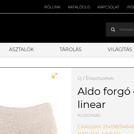
RÓLUNK
KATALÓGUS
KAPCSOLAT
INS
ASZTALOK
TÁROLÁS
VILÁGÍTÁS
Új
/
Étkezőszékek
Aldo forgó 
linear
#ÚJDONSÁG
Cikkszám: 214158/S464