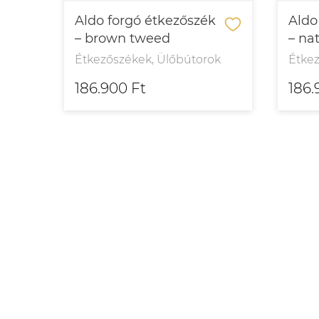
k
Aldo forgó étkezőszék
Aldo
– brown tweed
– nat
ok
Étkezőszékek, Ülőbútorok
Étke
186.900 Ft
186.