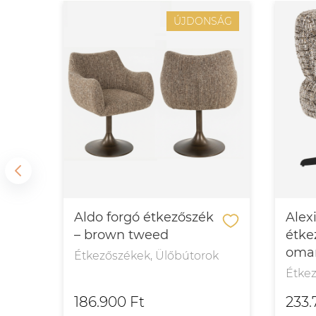
ÚJDONSÁG
Aldo forgó étkezőszék
Alex
– brown tweed
étke
oma
ok
Étkezőszékek, Ülőbútorok
Étke
186.900 Ft
233.