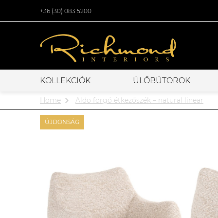
+36 (30) 083 5200
KOLLEKCIÓK
ÜLŐBÚTOROK
Home
Aldo forgó étkezőszék – natural linear
ÚJDONSÁG