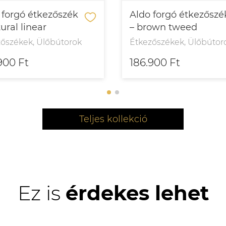
 forgó étkezőszék
Aldo forgó étkezőszé
ural linear
– brown tweed
zőszékek, Ülőbútorok
Étkezőszékek, Ülőbútor
900 Ft
186.900 Ft
Teljes kollekció
Ez is
érdekes lehet