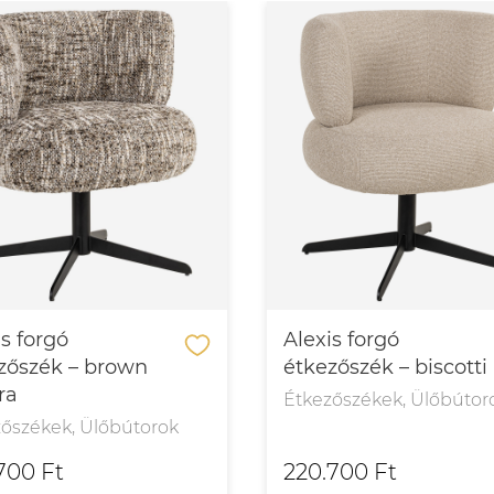
is forgó
Alexis forgó
zőszék – brown
étkezőszék – biscotti
ra
Étkezőszékek, Ülőbútor
zőszékek, Ülőbútorok
700 Ft
220.700 Ft