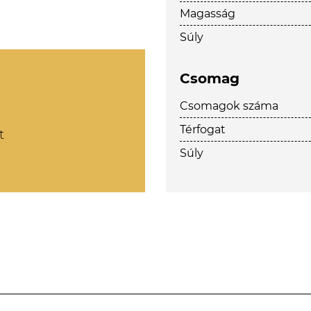
Magasság
Súly
Csomag
Csomagok száma
Térfogat
t
Súly