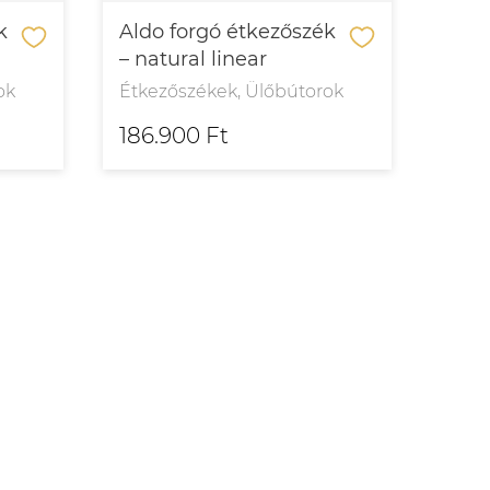
k
Aldo forgó étkezőszék
– natural linear
ok
Étkezőszékek, Ülőbútorok
186.900 Ft