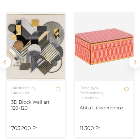
Fali dekorációk,
Dísztárgyak,
Lakásdekor
Ékszerdobozok,
Lakásdekor
3D Block Wall art
Abba L ékszerdoboz
120×120
703.200 Ft
11.300 Ft