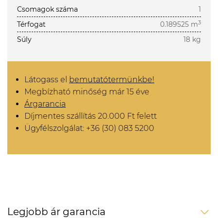
Csomagok száma
1
3
Térfogat
0.189525 m
Súly
18 kg
Látogass el
bemutatótermünkbe!
Megbízható minőség már 15 éve
Árgarancia
Díjmentes szállítás 20.000 Ft felett
Ügyfélszolgálat: +36 (30) 083 5200
Legjobb ár garancia