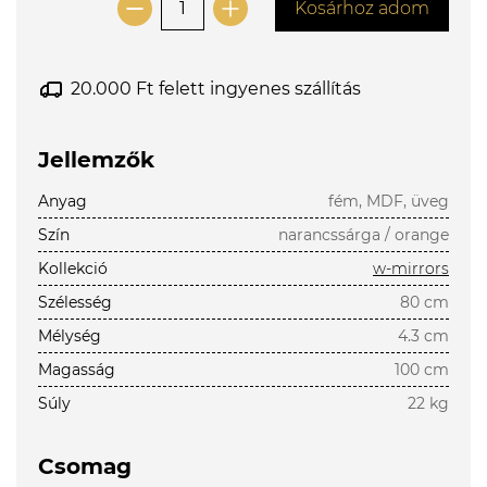
Kosárhoz adom
20.000 Ft felett ingyenes szállítás
Jellemzők
Anyag
fém, MDF, üveg
Szín
narancssárga / orange
Kollekció
w-mirrors
Szélesség
80 cm
Mélység
4.3 cm
Magasság
100 cm
Súly
22 kg
Csomag