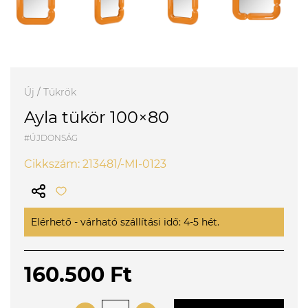
Új
/
Tükrök
Ayla tükör 100×80
#ÚJDONSÁG
Cikkszám: 213481/-MI-0123
Elérhető - várható szállítási idő: 4-5 hét.
160.500 Ft