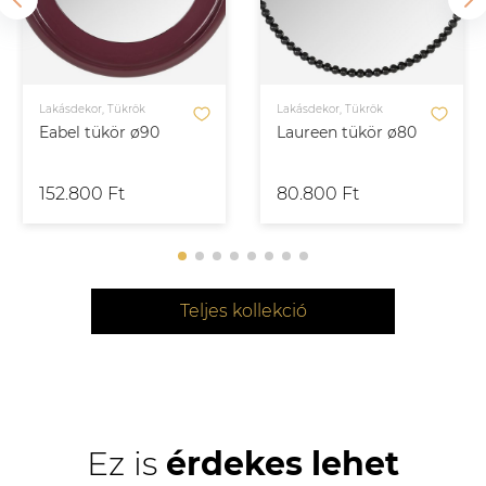
Lakásdekor, Tükrök
Lakásdekor, Tükrök
Eabel tükör ø90
Laureen tükör ø80
152.800 Ft
80.800 Ft
Teljes kollekció
Ez is
érdekes lehet