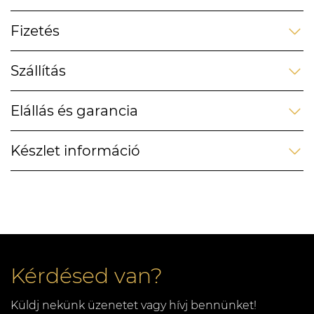
Fizetés
Szállítás
Elállás és garancia
Készlet információ
Kérdésed van?
Küldj nekünk üzenetet vagy hívj bennünket!