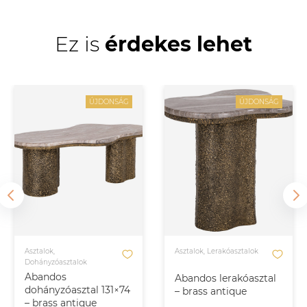
Ez is
érdekes lehet
ÚJDONSÁG
ÚJDONSÁG
Asztalok,
Asztalok, Lerakóasztalok
Dohányzóasztalok
Abandos
Abandos lerakóasztal
dohányzóasztal 131×74
– brass antique
– brass antique