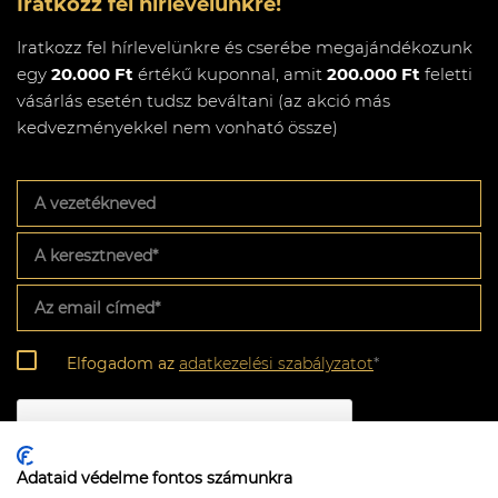
Iratkozz fel hírlevelünkre!
Iratkozz fel hírlevelünkre és cserébe megajándékozunk
egy
20.000 Ft
értékű kuponnal, amit
200.000 Ft
feletti
vásárlás esetén tudsz beváltani (az akció más
kedvezményekkel nem vonható össze)
A
vezetékneved
A
keresztneved
*
Az
email
címed
*
Adatkezelési
Elfogadom az
adatkezelési szabályzatot
*
szabályzat
*
CAPTCHA
Adataid védelme fontos számunkra