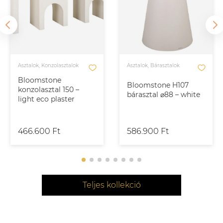
Asztalok, Konzolasztalok
Asztalok, Bárasztalok
Bloomstone
Bloomstone H107
konzolasztal 150 –
bárasztal ⌀88 – white
light eco plaster
466.600 Ft
586.900 Ft
Teljes kollekció