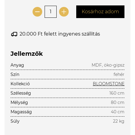
Kosárhoz adom
20.000 Ft felett ingyenes szállítás
Jellemzők
Anyag
MDF, öko-gipsz
Szín
fehér
Kollekció
BLOOMSTONE
Szélesség
160 cm
Mélység
80 cm
Magasság
40 cm
Súly
22 kg