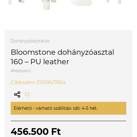
Dohányzóasztalok
Bloomstone dohányzóasztal
160 – PU leather
#Népszerű
Cikkszám: 211696/7654
Elérhető - várható szállítási idő: 4-5 hét.
456.500 Ft