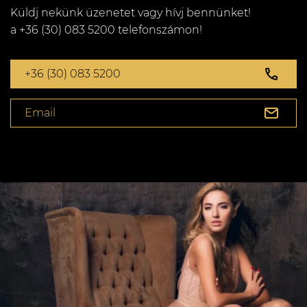
Küldj nekünk üzenetet vagy hívj bennünket!
a +36 (30) 083 5200 telefonszámon!
+36 (30) 083 5200
Email