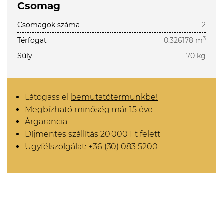
Csomag
Csomagok száma
2
3
Térfogat
0.326178 m
Súly
70 kg
Látogass el
bemutatótermünkbe!
Megbízható minőség már 15 éve
Árgarancia
Díjmentes szállítás 20.000 Ft felett
Ügyfélszolgálat: +36 (30) 083 5200