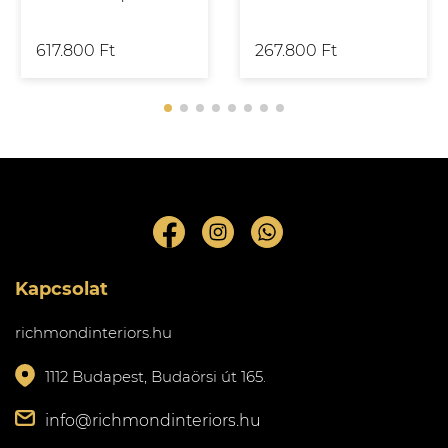
617.800 Ft
267.800 Ft
Kapcsolat
richmondinteriors.hu
1112 Budapest, Budaörsi út 165.
info@richmondinteriors.hu