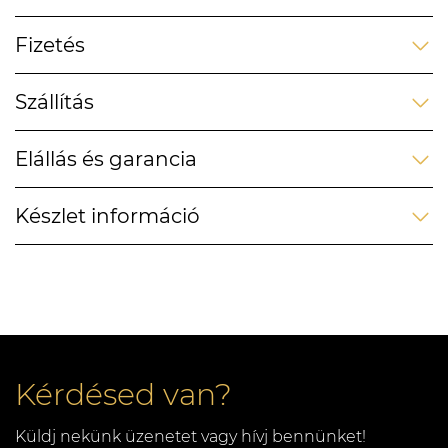
Fizetés
Szállítás
Elállás és garancia
Készlet információ
Kérdésed van?
Küldj nekünk üzenetet vagy hívj bennünket!