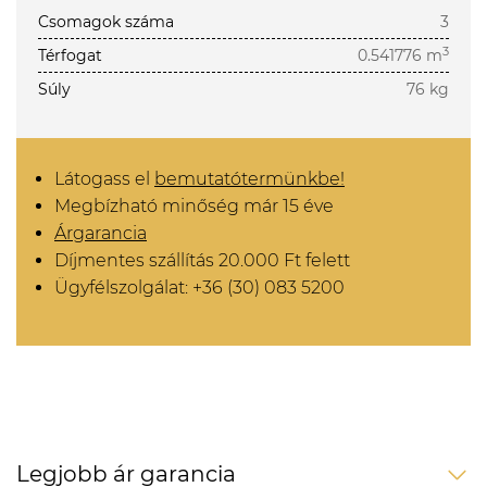
Csomagok száma
3
3
Térfogat
0.541776 m
Súly
76 kg
Látogass el
bemutatótermünkbe!
Megbízható minőség már 15 éve
Árgarancia
Díjmentes szállítás 20.000 Ft felett
Ügyfélszolgálat: +36 (30) 083 5200
Legjobb ár garancia