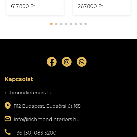
617.800 Ft
267.800 Ft
Kapcsolat
richmondinteriors.hu
1112 Budapest, Budaörsi út 165.
info@richmondinteriors.hu
+36 (30) 083 5200