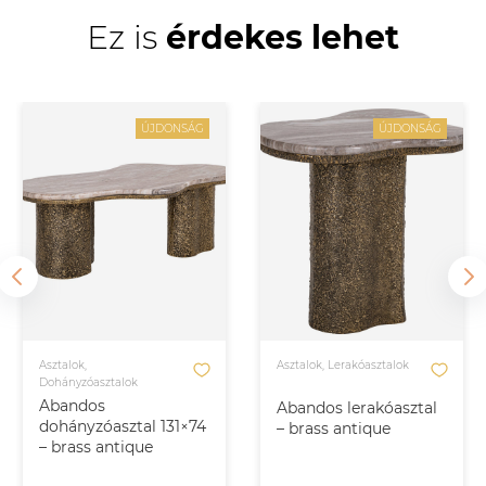
Ez is
érdekes lehet
ÚJDONSÁG
ÚJDONSÁG
Asztalok,
Asztalok, Lerakóasztalok
Dohányzóasztalok
Abandos
Abandos lerakóasztal
dohányzóasztal 131×74
– brass antique
– brass antique