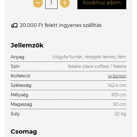
Kosárhoz adom
20.000 Ft felett ingyenes szállítás
Jellemzők
Anyag
tölgyfa furnér, rétegelt lemez, fém
Szín
fekete (dark coffee) / fekete
Kollekció
w-bogor
Szélesség
142.4 cm
Mélység
103 cm
Magasság
30 cm
Súly
22 kg
Csomag