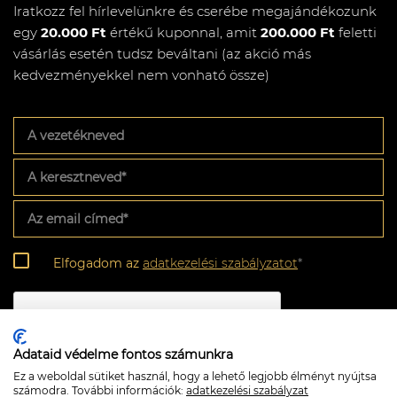
Iratkozz fel hírlevelünkre és cserébe megajándékozunk
egy
20.000 Ft
értékű kuponnal, amit
200.000 Ft
feletti
vásárlás esetén tudsz beváltani (az akció más
kedvezményekkel nem vonható össze)
A
vezetékneved
A
keresztneved
*
Az
email
címed
*
Adatkezelési
Elfogadom az
adatkezelési szabályzatot
*
szabályzat
*
CAPTCHA
Adataid védelme fontos számunkra
Ez a weboldal sütiket használ, hogy a lehető legjobb élményt nyújtsa
számodra. További információk:
adatkezelési szabályzat
Feliratkozom