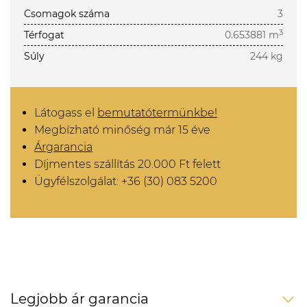
Csomagok száma
3
3
Térfogat
0.653881 m
Súly
244 kg
Látogass el
bemutatótermünkbe!
Megbízható minőség már 15 éve
Árgarancia
Díjmentes szállítás 20.000 Ft felett
Ügyfélszolgálat: +36 (30) 083 5200
Legjobb ár garancia