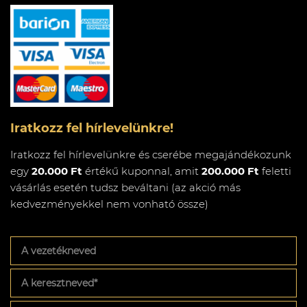
Iratkozz fel hírlevelünkre!
Iratkozz fel hírlevelünkre és cserébe megajándékozunk
egy
20.000 Ft
értékű kuponnal, amit
200.000 Ft
feletti
vásárlás esetén tudsz beváltani (az akció más
kedvezményekkel nem vonható össze)
A
vezetékneved
A
keresztneved
*
Az