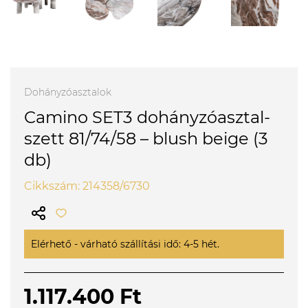
Dohányzóasztalok
Camino SET3 dohányzóasztal-
szett 81/74/58 – blush beige (3
db)
Cikkszám: 214358/6730
Elérhető - várható szállítási idő: 4-5 hét.
1.117.400 Ft