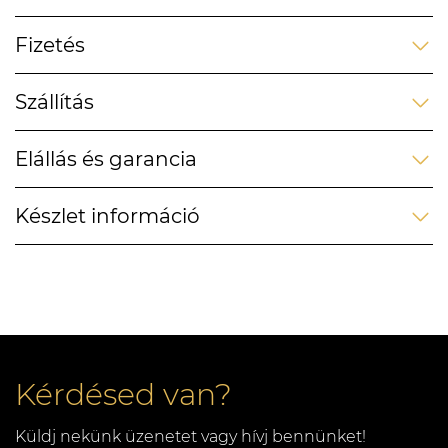
Fizetés
Szállítás
Elállás és garancia
Készlet információ
Kérdésed van?
Küldj nekünk üzenetet vagy hívj bennünket!