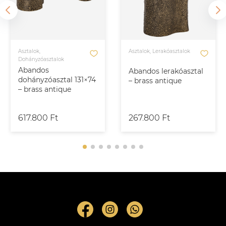
Asztalok,
Asztalok, Lerakóasztalok
Dohányzóasztalok
Abandos
Abandos lerakóasztal
dohányzóasztal 131×74
– brass antique
– brass antique
617.800 Ft
267.800 Ft