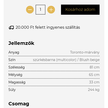
Kosárhoz adom
20.000 Ft felett ingyenes szállítás
Jellemzők
Anyag
Toronto-márvány
Szín
szürkésbarna (multicolor) / Blush beige
Szélesség
81 cm
Mélység
65 cm
Magasság
33 cm
Súly
244 kg
Csomag