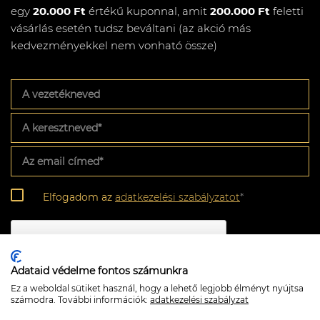
egy
20.000 Ft
értékű kuponnal, amit
200.000 Ft
feletti
vásárlás esetén tudsz beváltani (az akció más
kedvezményekkel nem vonható össze)
A
vezetékneved
A
keresztneved
*
Az
email
címed
*
Adatkezelési
Elfogadom az
adatkezelési szabályzatot
*
szabályzat
*
CAPTCHA
Adataid védelme fontos számunkra
Ez a weboldal sütiket használ, hogy a lehető legjobb élményt nyújtsa
számodra. További információk:
adatkezelési szabályzat
Feliratkozom