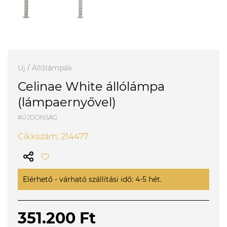
Új
/
Állólámpák
Celinae White állólámpa
(lámpaernyővel)
#ÚJDONSÁG
Cikkszám: 214477
Elérhető - várható szállítási idő: 4-5 hét.
351.200 Ft