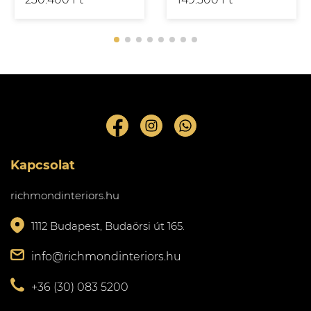
Kapcsolat
richmondinteriors.hu
1112 Budapest, Budaörsi út 165.
info@richmondinteriors.hu
+36 (30) 083 5200