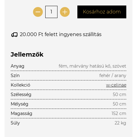
Kosárhoz adom
20.000 Ft felett ingyenes szállítás
Jellemzők
Anyag
fém, márvány hatású kő, szövet
Szín
fehér / arany
Kollekció
w-celinae
Szélesség
50 cm
Mélység
50 cm
Magasság
152 cm
Súly
22 kg