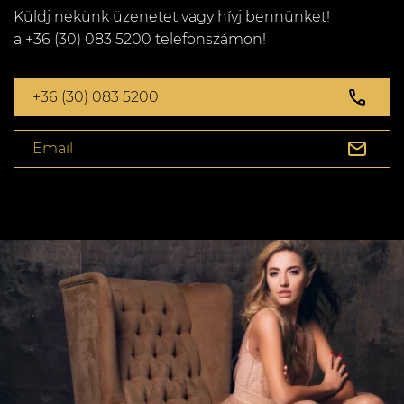
Küldj nekünk üzenetet vagy hívj bennünket!
a +36 (30) 083 5200 telefonszámon!
+36 (30) 083 5200
Email