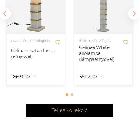
Asztali lámpák, Világítás
Állólámpák, Világítás
Celinae White
Celinae asztali lámpa
állólámpa
(ernyővel)
(lámpaernyővel)
186.900 Ft
351.200 Ft
Teljes kollekció