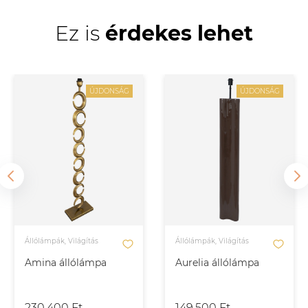
Ez is
érdekes lehet
ÚJDONSÁG
ÚJDONSÁG
Állólámpák, Világítás
Állólámpák, Világítás
Amina állólámpa
Aurelia állólámpa
230.400 Ft
149.500 Ft