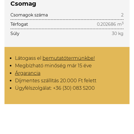
Csomag
Csomagok száma
2
3
Térfogat
0.202686 m
Súly
30 kg
Látogass el
bemutatótermünkbe!
Megbízható minőség már 15 éve
Árgarancia
Díjmentes szállítás 20.000 Ft felett
Ügyfélszolgálat: +36 (30) 083 5200