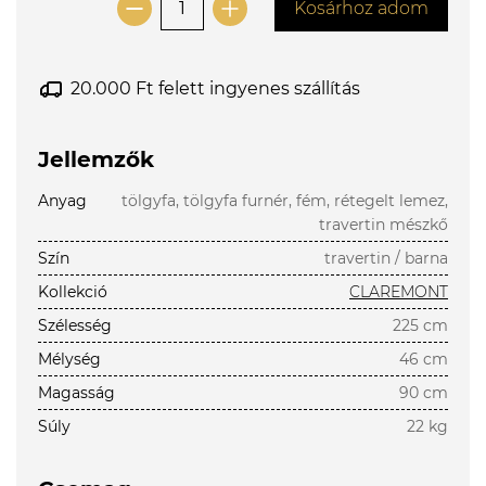
Kosárhoz adom
20.000 Ft felett ingyenes szállítás
Jellemzők
Anyag
tölgyfa, tölgyfa furnér, fém, rétegelt lemez,
travertin mészkő
Szín
travertin / barna
Kollekció
CLAREMONT
Szélesség
225 cm
Mélység
46 cm
Magasság
90 cm
Súly
22 kg