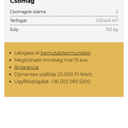
Csomag
Csomagok száma
2
3
Térfogat
1.121443 m
Súly
153 kg
Látogass el
bemutatótermünkbe!
Megbízható minőség már 15 éve
Árgarancia
Díjmentes szállítás 20.000 Ft felett
Ügyfélszolgálat: +36 (30) 083 5200