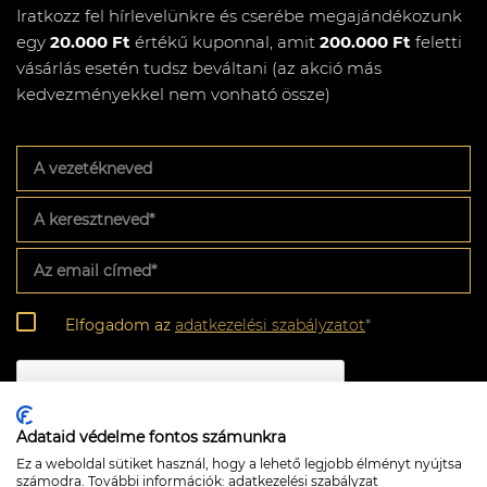
Iratkozz fel hírlevelünkre és cserébe megajándékozunk
egy
20.000 Ft
értékű kuponnal, amit
200.000 Ft
feletti
vásárlás esetén tudsz beváltani (az akció más
kedvezményekkel nem vonható össze)
A
vezetékneved
A
keresztneved
*
Az
email
címed
*
Adatkezelési
Elfogadom az
adatkezelési szabályzatot
*
szabályzat
*
CAPTCHA
Adataid védelme fontos számunkra
Ez a weboldal sütiket használ, hogy a lehető legjobb élményt nyújtsa
számodra. További információk:
adatkezelési szabályzat