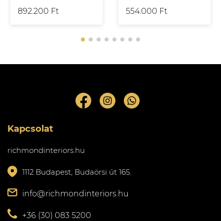
892.200 Ft
554.000 Ft
Kapcsolat
richmondinteriors.hu
1112 Budapest, Budaörsi út 165.
info@richmondinteriors.hu
+36 (30) 083 5200