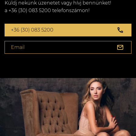
Küldj nekünk üzenetet vagy hívj bennünket!
a +36 (30) 083 5200 telefonszámon!
+36 (30) 083 5200
Email