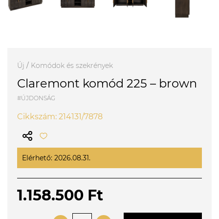
Új
/
Komódok és szekrények
Claremont komód 225 – brown
#ÚJDONSÁG
Cikkszám: 214131/7878
Elérhető: 2026.08.31.
1.158.500 Ft