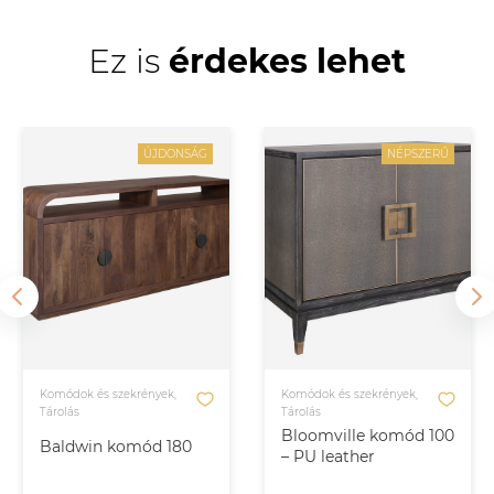
Ez is
érdekes lehet
ÚJDONSÁG
NÉPSZERŰ
Komódok és szekrények,
Komódok és szekrények,
Tárolás
Tárolás
Bloomville komód 100
Baldwin komód 180
– PU leather