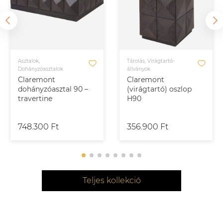
Asztalok,
Tárolás, Virágtartó-
Dohányzóasztalok
állványok
Claremont
Claremont
dohányzóasztal 90 –
(virágtartó) oszlop
travertine
H90
748.300 Ft
356.900 Ft
Teljes kollekció