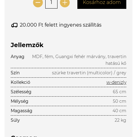
Kosárhoz adom
20.000 Ft felett ingyenes szállítás
Jellemzők
Anyag
MDF, fém, Guangxi fehér márvány, travertin
hatású kő
Szín
szürke travertin (multicolor) / grey
Kollekció
w-denizly
Szélesség
65 cm
Mélység
50 cm
Magasság
40 cm
Súly
22 kg