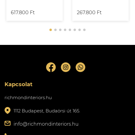
617.800 Ft
267.800 Ft
Kapcsolat
richmondinteriors.hu
1112 Budapest, Budaörsi út 165.
info@richmondinteriors.hu