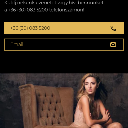
Küldj nekünk üzenetet vagy hívj bennünket!
a +36 (30) 083 5200 telefonszámon!
+36 (30) 083 5200
Email