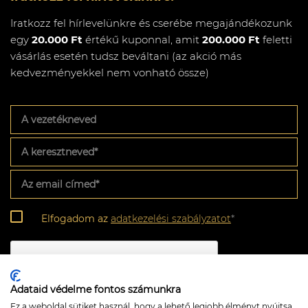
Iratkozz fel hírlevelünkre és cserébe megajándékozunk
egy
20.000 Ft
értékű kuponnal, amit
200.000 Ft
feletti
vásárlás esetén tudsz beváltani (az akció más
kedvezményekkel nem vonható össze)
A
vezetékneved
A
keresztneved
*
Az
email
címed
*
Adatkezelési
Elfogadom az
adatkezelési szabályzatot
*
szabályzat
*
CAPTCHA
Adataid védelme fontos számunkra
Ez a weboldal sütiket használ, hogy a lehető legjobb élményt nyújtsa