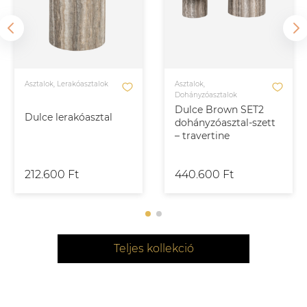
Asztalok, Lerakóasztalok
Asztalok,
Dohányzóasztalok
Dulce Brown SET2
Dulce lerakóasztal
dohányzóasztal-szett
– travertine
212.600 Ft
440.600 Ft
Teljes kollekció