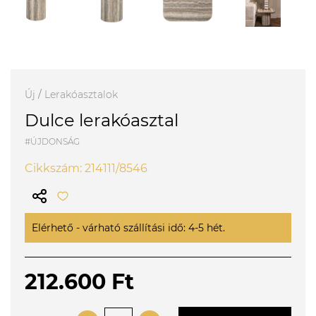
Új
/
Lerakóasztalok
Dulce lerakóasztal
#ÚJDONSÁG
Cikkszám: 214111/8546
Elérhető - várható szállítási idő: 4-5 hét.
212.600 Ft