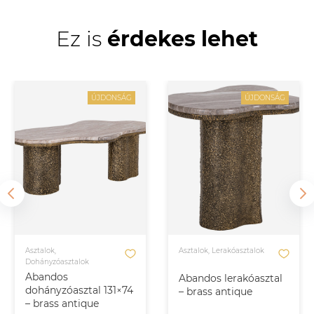
Ez is
érdekes lehet
ÚJDONSÁG
ÚJDONSÁG
Asztalok,
Asztalok, Lerakóasztalok
Dohányzóasztalok
Abandos
Abandos lerakóasztal
dohányzóasztal 131×74
– brass antique
– brass antique