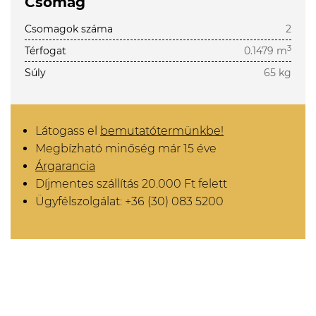
Csomag
Csomagok száma
2
3
Térfogat
0.1479 m
Súly
65 kg
Látogass el
bemutatótermünkbe!
Megbízható minőség már 15 éve
Árgarancia
Díjmentes szállítás 20.000 Ft felett
Ügyfélszolgálat: +36 (30) 083 5200