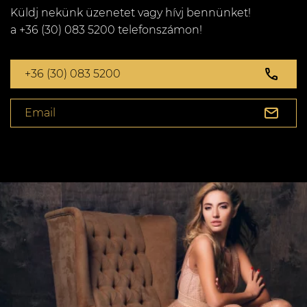
Küldj nekünk üzenetet vagy hívj bennünket!
a +36 (30) 083 5200 telefonszámon!
+36 (30) 083 5200
Email