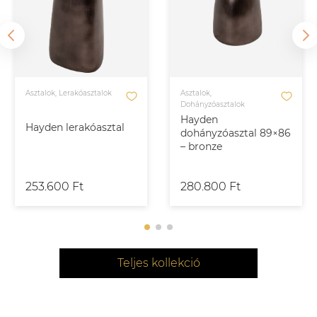
Asztalok, Lerakóasztalok
Asztalok,
Dohányzóasztalok
Hayden
Hayden lerakóasztal
dohányzóasztal 89×86
– bronze
253.600 Ft
280.800 Ft
Teljes kollekció