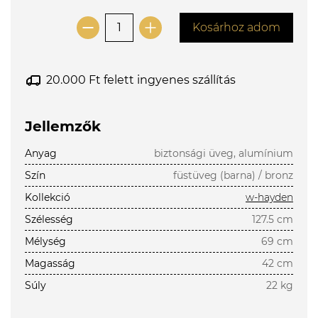
Kosárhoz adom
20.000 Ft felett ingyenes szállítás
Jellemzők
Anyag
biztonsági üveg, alumínium
Szín
füstüveg (barna) / bronz
Kollekció
w-hayden
Szélesség
127.5 cm
Mélység
69 cm
Magasság
42 cm
Súly
22 kg