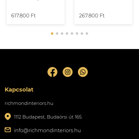
617.800 Ft
267.800 Ft
Kapcsolat
richmondinteriors.hu
1112 Budapest, Budaörsi út 165.
info@richmondinteriors.hu