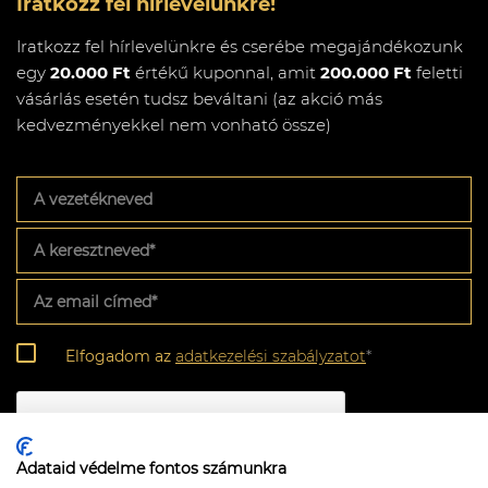
Iratkozz fel hírlevelünkre!
Iratkozz fel hírlevelünkre és cserébe megajándékozunk
egy
20.000 Ft
értékű kuponnal, amit
200.000 Ft
feletti
vásárlás esetén tudsz beváltani (az akció más
kedvezményekkel nem vonható össze)
A
vezetékneved
A
keresztneved
*
Az
email
címed
*
Adatkezelési
Elfogadom az
adatkezelési szabályzatot
*
szabályzat
*
CAPTCHA
Adataid védelme fontos számunkra