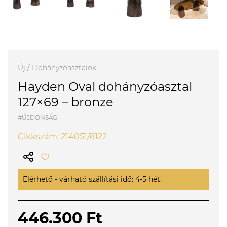
Új
/
Dohányzóasztalok
Hayden Oval dohányzóasztal
127×69 – bronze
#ÚJDONSÁG
Cikkszám: 214051/8122
Elérhető - várható szállítási idő: 4-5 hét.
446.300 Ft