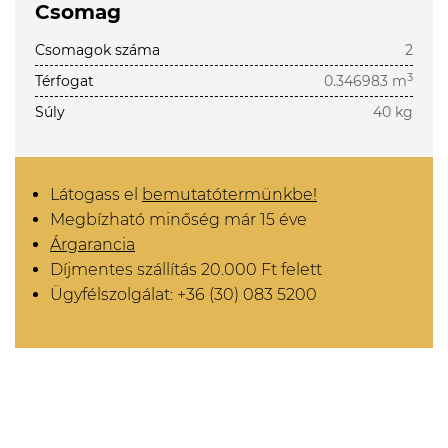
Csomag
Csomagok száma
2
3
Térfogat
0.346983 m
Súly
40 kg
Látogass el
bemutatótermünkbe!
Megbízható minőség már 15 éve
Árgarancia
Díjmentes szállítás 20.000 Ft felett
Ügyfélszolgálat: +36 (30) 083 5200