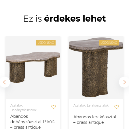
Ez is
érdekes lehet
ÚJDONSÁG
ÚJDONSÁG
Asztalok,
Asztalok, Lerakóasztalok
Dohányzóasztalok
Abandos
Abandos lerakóasztal
dohányzóasztal 131×74
– brass antique
– brass antique