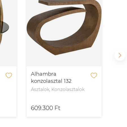
Alhambra
Ali
konzolasztal 132
étke
Asztalok, Konzolasztalok
Aszt
609.300 Ft
754