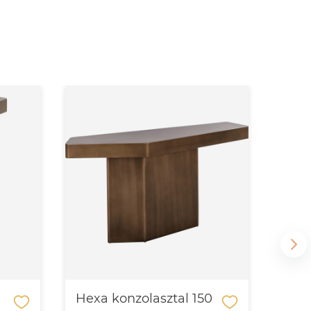
Hexa konzolasztal 150
Hex