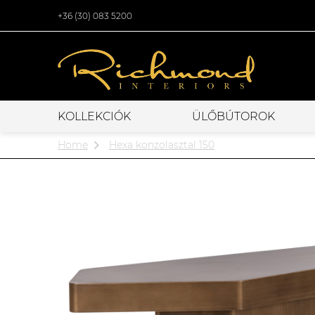
+36 (30) 083 5200
KOLLEKCIÓK
ÜLŐBÚTOROK
Home
Hexa konzolasztal 150