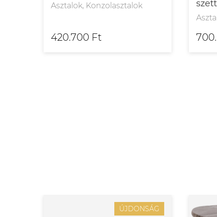
szett
Asztalok, Konzolasztalok
Aszta
420.700 Ft
700
SÁG
ÚJDONSÁG