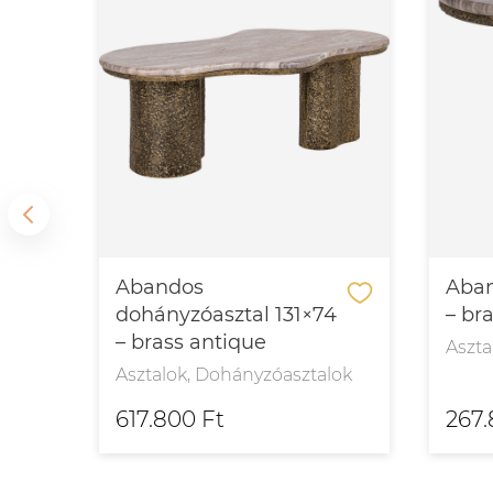
l
Abandos
Aban
dohányzóasztal 131×74
– br
– brass antique
Aszta
Asztalok, Dohányzóasztalok
617.800 Ft
267.