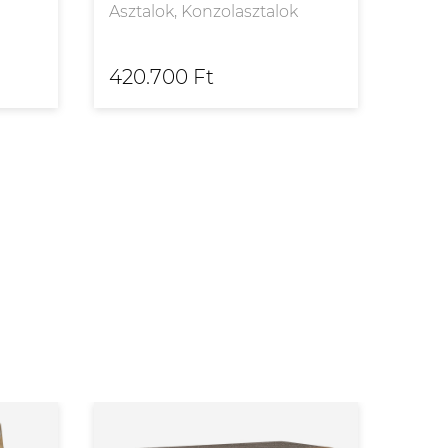
szet
Asztalok, Konzolasztalok
Aszt
420.700 Ft
700