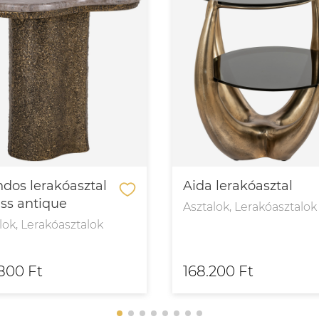
dos lerakóasztal
Aida lerakóasztal
ass antique
Asztalok, Lerakóasztalok
lok, Lerakóasztalok
800 Ft
168.200 Ft