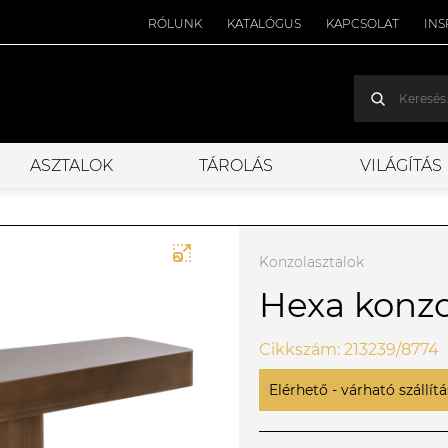
RÓLUNK
KATALÓGUS
KAPCSOLAT
INS
ASZTALOK
TÁROLÁS
VILÁGÍTÁS
Konzolasztalok
Hexa konzo
Cikkszám: 213239/8774
Elérhető - várható szállítás