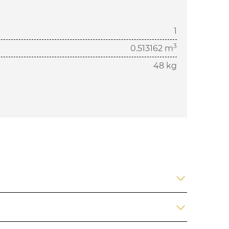
1
3
0.513162 m
48 kg