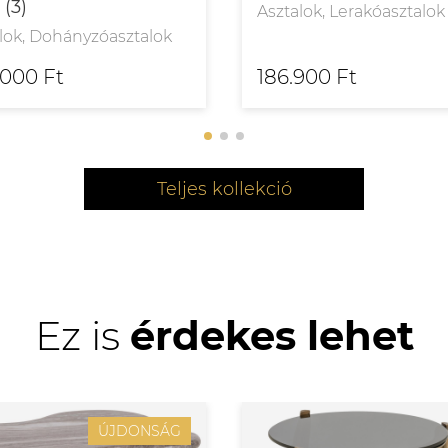
 (3)
Asztalok, Lerakóasztalok
lok, Dohányzóasztalok
.000 Ft
186.900 Ft
Teljes kollekció
Ez is
érdekes lehet
ÚJDONSÁG