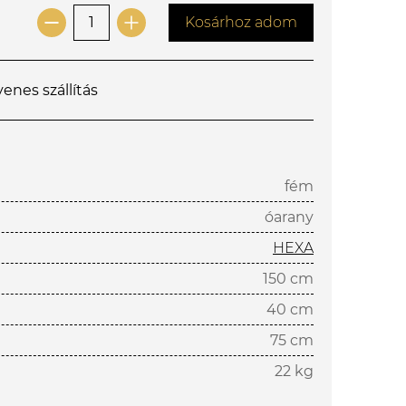
Kosárhoz adom
yenes szállítás
fém
óarany
HEXA
150 cm
40 cm
75 cm
22 kg