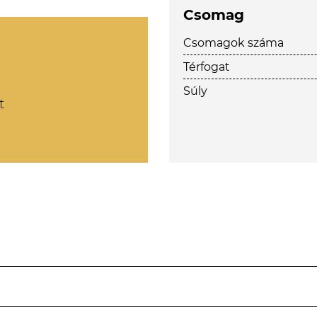
Csomag
Csomagok száma
Térfogat
Súly
t