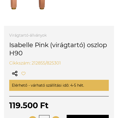
Virágtartó-állványok
Isabelle Pink (virágtartó) oszlop
H90
Cikkszám: 212855/825301
Elérhető - várható szállítási idő: 4-5 hét.
119.500 Ft