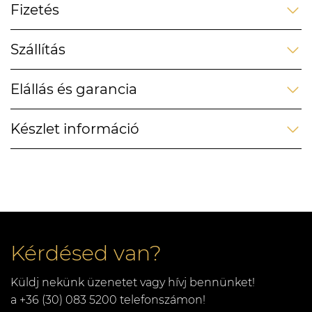
Fizetés
Szállítás
Elállás és garancia
Készlet információ
Kérdésed van?
Küldj nekünk üzenetet vagy hívj bennünket!
a +36 (30) 083 5200 telefonszámon!