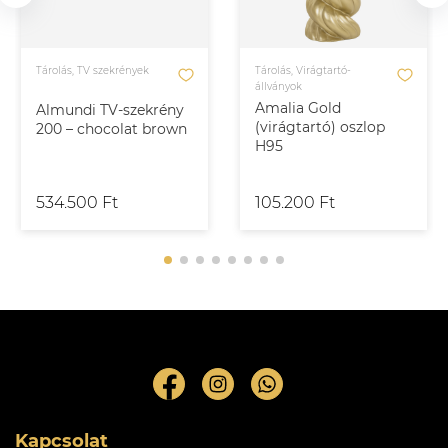
Tárolás, TV szekrények
Tárolás, Virágtartó-
állványok
Amalia Gold
Almundi TV-szekrény
(virágtartó) oszlop
200 – chocolat brown
H95
534.500 Ft
105.200 Ft
Kapcsolat