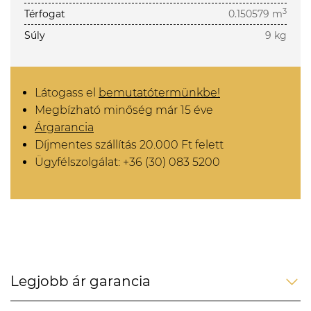
3
Térfogat
0.150579 m
Súly
9 kg
Látogass el
bemutatótermünkbe!
Megbízható minőség már 15 éve
Árgarancia
Díjmentes szállítás 20.000 Ft felett
Ügyfélszolgálat: +36 (30) 083 5200
Legjobb ár garancia