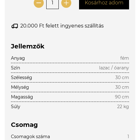
Kosárhoz adom
20.000 Ft felett ingyenes szállítás
Jellemzők
Anyag
fém
Szín
lazac / óarany
Szélesség
30 cm
Mélység
30 cm
Magasság
90 cm
Súly
22 kg
Csomag
Csomagok száma
1