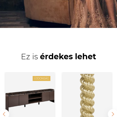
Ez is
érdekes lehet
ÚJDONSÁG