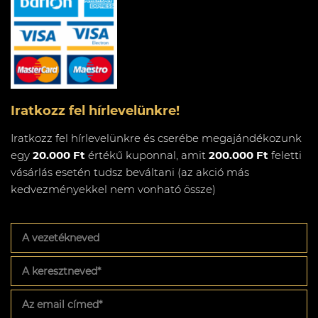
Iratkozz fel hírlevelünkre!
Iratkozz fel hírlevelünkre és cserébe megajándékozunk
egy
20.000 Ft
értékű kuponnal, amit
200.000 Ft
feletti
vásárlás esetén tudsz beváltani (az akció más
kedvezményekkel nem vonható össze)
A
vezetékneved
A
keresztneved
*
Az
email