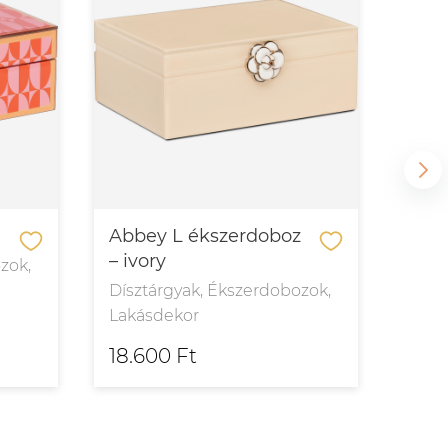
Abbey L ékszerdoboz
Abb
– ivory
– iv
zok,
Dísztárgyak, Ékszerdobozok,
Dísz
Lakásdekor
Laká
18.600 Ft
15.