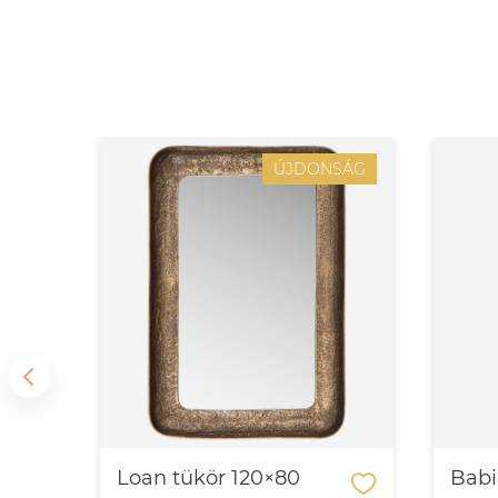
SÁG
ÚJDONSÁG
0
Loan tükör 120×80
Babi