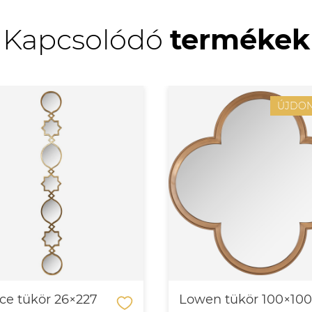
Kapcsolódó
termékek
ÚJDO
ce tükör 26×227
Lowen tükör 100×10