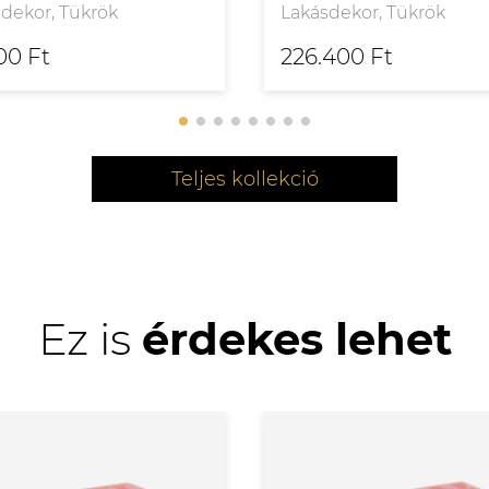
dekor, Tükrök
Lakásdekor, Tükrök
700 Ft
226.400 Ft
Teljes kollekció
Ez is
érdekes lehet