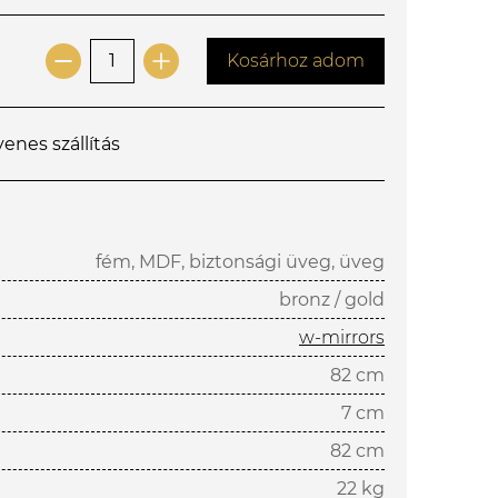
Kosárhoz adom
yenes szállítás
fém, MDF, biztonsági üveg, üveg
bronz / gold
w-mirrors
82 cm
7 cm
82 cm
22 kg