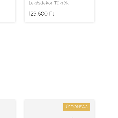
Lakásdekor, Tükrök
Laká
129.600 Ft
111.
ÚJDONSÁG