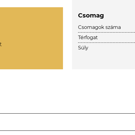
Csomag
Csomagok száma
Térfogat
t
Súly