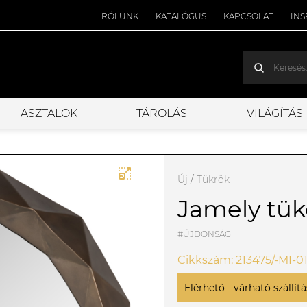
RÓLUNK
KATALÓGUS
KAPCSOLAT
INS
ASZTALOK
TÁROLÁS
VILÁGÍTÁS
Új
/
Tükrök
Jamely tük
#ÚJDONSÁG
Cikkszám: 213475/-MI-0
Elérhető - várható szállítás