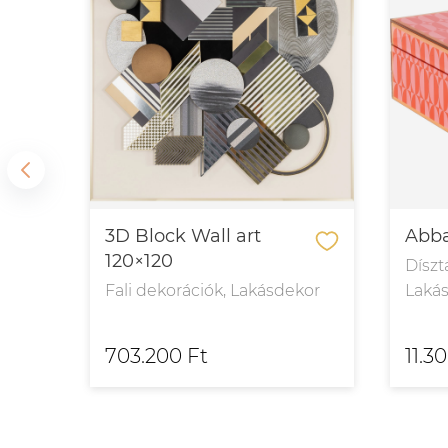
3D Block Wall art
Abba
120×120
Díszt
Fali dekorációk, Lakásdekor
Laká
703.200 Ft
11.3