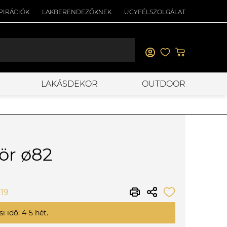
PIRÁCIÓK
LAKBERENDEZŐKNEK
ÜGYFÉLSZOLGÁLAT
LAKÁSDEKOR
OUTDOOR
ör ø82
119
i idő: 4-5 hét.