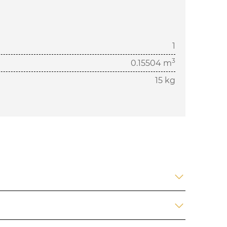
1
3
0.15504 m
15 kg