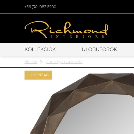
+36 (30) 083 5200
KOLLEKCIÓK
ÜLŐBÚTOROK
Home
Jamely tükör ø82
ÚJDONSÁG