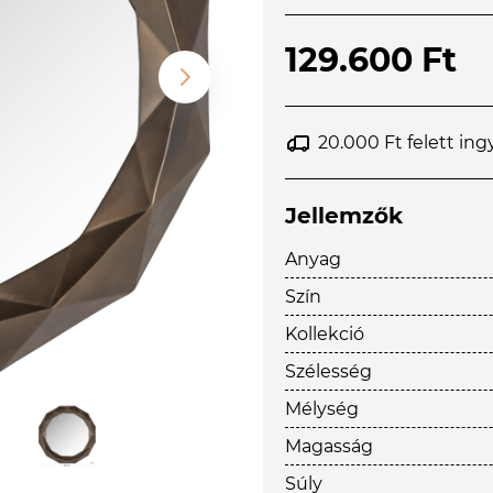
129.600 Ft
20.000 Ft felett ing
Jellemzők
Anyag
Szín
Kollekció
Szélesség
Mélység
Magasság
Súly