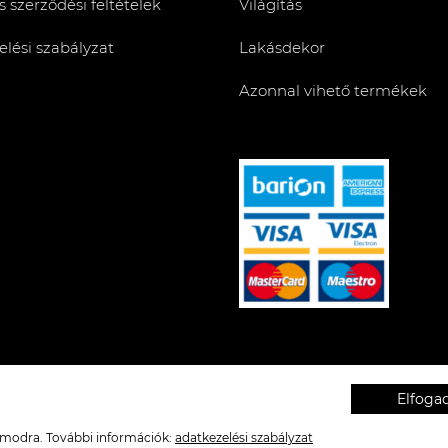
s szerződési feltételek
Világítás
lési szabályzat
Lakásdekor
Azonnal vihető termékek
Elfog
zámodra. További információk:
adatkezelési szabályzat