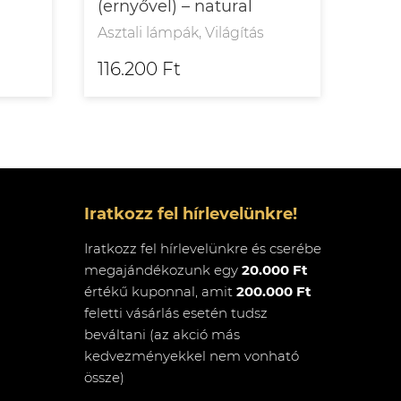
(ernyővel) – natural
blac
Asztali lámpák, Világítás
Aszta
116.200 Ft
172
Iratkozz fel hírlevelünkre!
Iratkozz fel hírlevelünkre és cserébe
megajándékozunk egy
20.000 Ft
értékű kuponnal, amit
200.000 Ft
feletti vásárlás esetén tudsz
beváltani (az akció más
kedvezményekkel nem vonható
össze)