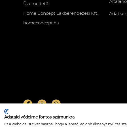
Általáno
Üzemeltető:
Home Concept Lakberendezési Kft.
Adatkeze
homeconcept.hu
Adataid védelme fontos számunkra
Jaylee asztali lámpa – black/white
Ez a weboldal sütiket használ, hogy a lehető legjobb élményt nyújtsa s