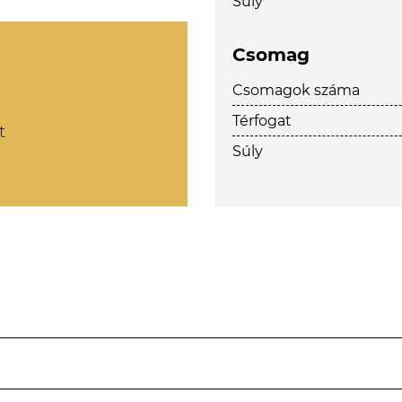
Súly
Csomag
Csomagok száma
Térfogat
t
Súly