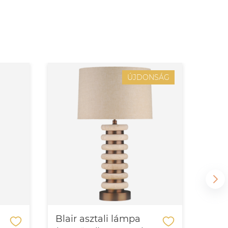
ÚJDONSÁG
Blair asztali lámpa
Ceci