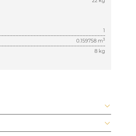
22 kg
1
3
0.159758 m
8 kg