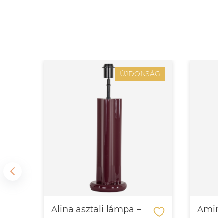
SÁG
ÚJDONSÁG
Alina asztali lámpa –
Amin