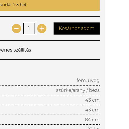
i idő: 4-5 hét.
Kosárhoz adom
yenes szállítás
fém, üveg
szürke/arany / bézs
43 cm
43 cm
84 cm