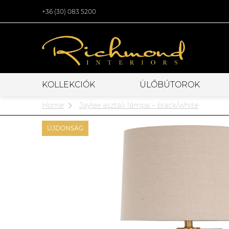
+36 (30) 083 5200
KOLLEKCIÓK
ÜLŐBÚTOROK
Home
Jaylee asztali lámpa – black/white
ÚJDONSÁG