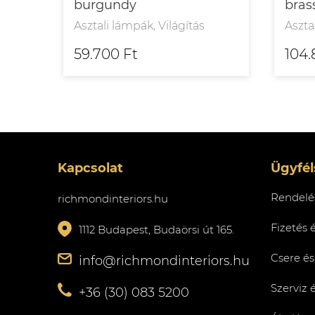
burgundy
bras
Asztali lámpák, Világítás
Aszta
59.700 Ft
104.
Kapcsolat
Ügyfél
Rendelés
richmondinteriors.hu
Fizetés 
1112 Budapest, Budaörsi út 165.
Csere és
info@richmondinteriors.hu
Szerviz 
+36 (30) 083 5200