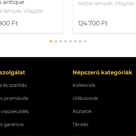
s antique
Asztali lámpák, Világítás
li lámpák, Világítás
800 Ft
124.700 Ft
szolgálat
Népszerű kategóriák
 és szállítás
Kollekciók
és promóciók
Ülőbútorok
 visszaküldés
Asztalok
és garancia
Tárolás