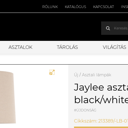
RÓLUNK
KATALÓGUS
KAPCSOLAT
INS
ASZTALOK
TÁROLÁS
VILÁGÍTÁS
Új
/
Asztali lámpák
Jaylee aszt
black/whit
#ÚJDONSÁG
Cikkszám: 213389/-LB-0