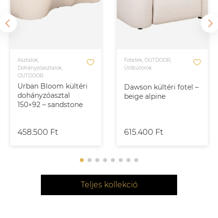
Asztalok,
Fotelek, OUTDOOR,
Dohányzóasztalok,
Ülőbútorok
OUTDOOR
Urban Bloom kültéri
Dawson kültéri fotel –
dohányzóasztal
beige alpine
150×92 – sandstone
458.500 Ft
615.400 Ft
Teljes kollekció