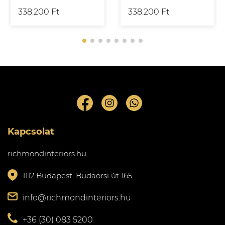
338.200 Ft
338.200 Ft
Kapcsolat
richmondinteriors.hu
1112 Budapest, Budaörsi út 165.
info@richmondinteriors.hu
+36 (30) 083 5200