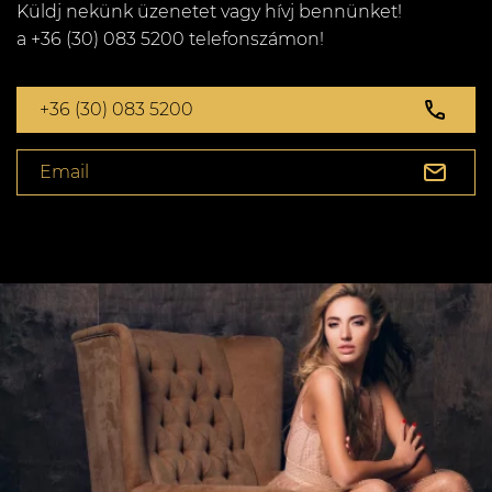
Küldj nekünk üzenetet vagy hívj bennünket!
a +36 (30) 083 5200 telefonszámon!
+36 (30) 083 5200
Email