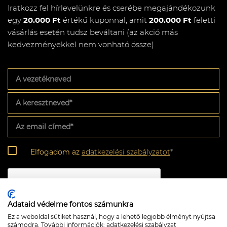
Iratkozz fel hírlevelünkre és cserébe megajándékozunk
egy
20.000 Ft
értékű kuponnal, amit
200.000 Ft
feletti
vásárlás esetén tudsz beváltani (az akció más
kedvezményekkel nem vonható össze)
A
vezetékneved
A
keresztneved
*
Az
email
címed
*
Adatkezelési
Elfogadom az
adatkezelési szabályzatot
*
szabályzat
*
CAPTCHA
Adataid védelme fontos számunkra
Ez a weboldal sütiket használ, hogy a lehető legjobb élményt nyújtsa
számodra. További információk:
adatkezelési szabályzat