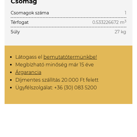
Csomag
Csomagok száma
1
3
Térfogat
0.533226672 m
Súly
27 kg
Látogass el
bemutatótermünkbe!
Megbízható minőség már 15 éve
Árgarancia
Díjmentes szállítás 20.000 Ft felett
Ügyfélszolgálat: +36 (30) 083 5200