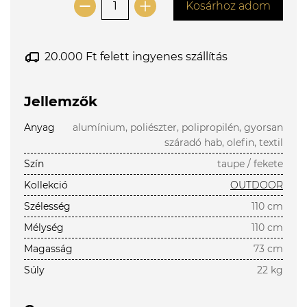
Kosárhoz adom
20.000 Ft felett ingyenes szállítás
Jellemzők
Anyag
alumínium, poliészter, polipropilén, gyorsan
száradó hab, olefin, textil
Szín
taupe / fekete
Kollekció
OUTDOOR
Szélesség
110 cm
Mélység
110 cm
Magasság
73 cm
Súly
22 kg