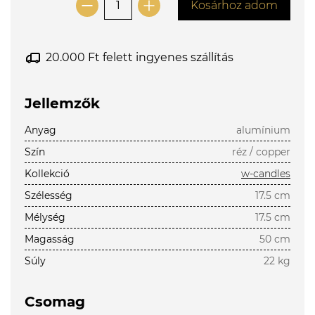
Kosárhoz adom
20.000 Ft felett ingyenes szállítás
Jellemzők
Anyag
alumínium
Szín
réz / copper
Kollekció
w-candles
Szélesség
17.5 cm
Mélység
17.5 cm
Magasság
50 cm
Súly
22 kg
Csomag