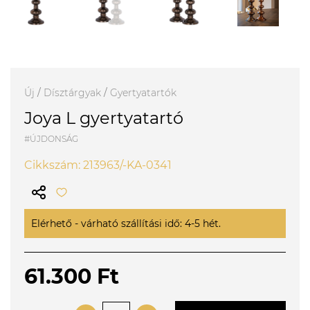
Új
/
Dísztárgyak
/
Gyertyatartók
Joya L gyertyatartó
#ÚJDONSÁG
Cikkszám: 213963/-KA-0341
Elérhető - várható szállítási idő: 4-5 hét.
61.300 Ft