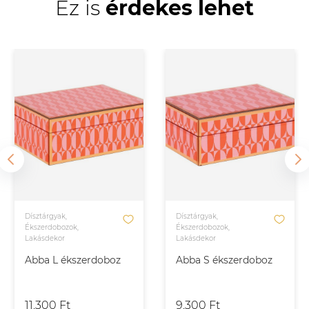
Ez is
érdekes lehet
Dísztárgyak,
Dísztárgyak,
Ékszerdobozok,
Ékszerdobozok,
Lakásdekor
Lakásdekor
Abba L ékszerdoboz
Abba S ékszerdoboz
11.300 Ft
9.300 Ft