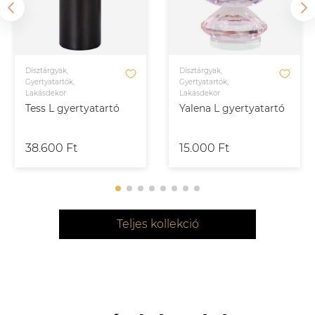
Dísztárgyak,
Dísztárgyak,
Gyertyatartók,
Gyertyatartók,
Lakásdekor
Lakásdekor
Tess L gyertyatartó
Yalena L gyertyatartó
38.600 Ft
15.000 Ft
Teljes kollekció