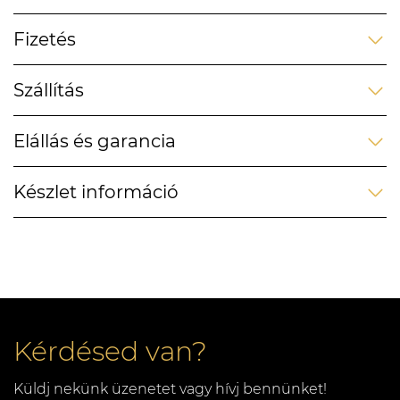
Fizetés
Szállítás
Elállás és garancia
Készlet információ
Kérdésed van?
Küldj nekünk üzenetet vagy hívj bennünket!