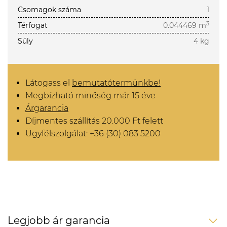
Csomagok száma
1
3
Térfogat
0.044469 m
Súly
4 kg
Látogass el
bemutatótermünkbe!
Megbízható minőség már 15 éve
Árgarancia
Díjmentes szállítás 20.000 Ft felett
Ügyfélszolgálat: +36 (30) 083 5200
Legjobb ár garancia