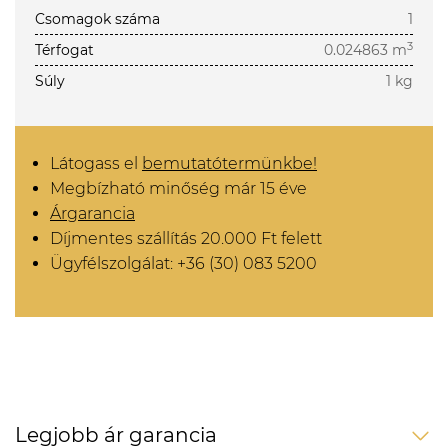
Csomagok száma
1
3
Térfogat
0.024863 m
Súly
1 kg
Látogass el
bemutatótermünkbe!
Megbízható minőség már 15 éve
Árgarancia
Díjmentes szállítás 20.000 Ft felett
Ügyfélszolgálat: +36 (30) 083 5200
Legjobb ár garancia