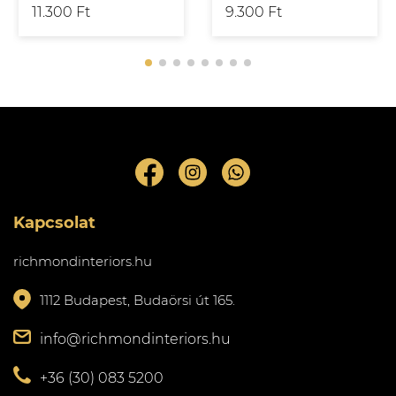
11.300 Ft
9.300 Ft
Kapcsolat
richmondinteriors.hu
1112 Budapest, Budaörsi út 165.
info@richmondinteriors.hu
+36 (30) 083 5200