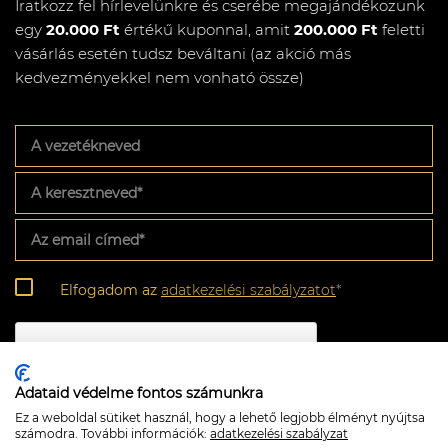
Iratkozz fel hírlevelünkre és cserébe megajándékozunk
egy
20.000 Ft
értékű kuponnal, amit
200.000 Ft
feletti
vásárlás esetén tudsz beváltani (az akció más
kedvezményekkel nem vonható össze)
A
vezetékneved
A
keresztneved
*
Az
email
címed
*
Adatkezelési
Elfogadom az
adatkezelési szabályzatot
*
szabályzat
*
CAPTCHA
Adataid védelme fontos számunkra
Ez a weboldal sütiket használ, hogy a lehető legjobb élményt nyújtsa
számodra. További információk:
adatkezelési szabályzat
Feliratkozom