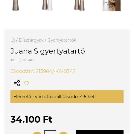
Új
/
Dísztárgyak
/
Gyertyatartók
Juana S gyertyatartó
#ÚJDONSÁG
Cikkszám: 213964/-KA-0342
Elérhető - várható szállítási idő: 4-5 hét.
34.100 Ft