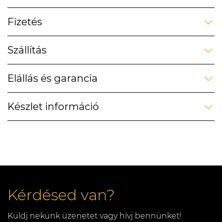
Fizetés
Szállítás
Elállás és garancia
Készlet információ
Kérdésed van?
Küldj nekünk üzenetet vagy hívj bennünket!