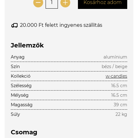
Kosárhoz adom
20.000 Ft felett ingyenes szállítás
Jellemzők
Anyag
alumínium
Szín
bézs / beige
Kollekció
w-candles
Szélesség
16.5 cm
Mélység
16.5 cm
Magasság
39 cm
Súly
22 kg
Csomag