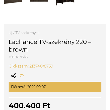
Új
/
TV szekrények
Lachance TV-szekrény 220 –
brown
#ÚJDONSÁG
Cikkszám: 213740/8759
Elérhető: 2026.09.07.
400.400 Ft