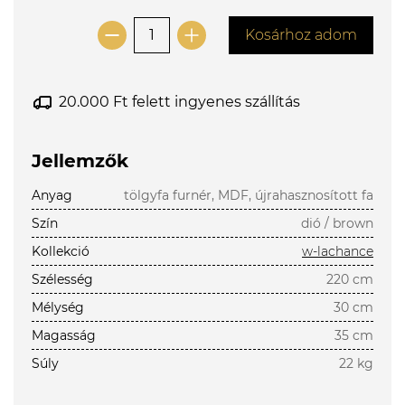
Kosárhoz adom
20.000 Ft felett ingyenes szállítás
Jellemzők
Anyag
tölgyfa furnér, MDF, újrahasznosított fa
Szín
dió / brown
Kollekció
w-lachance
Szélesség
220 cm
Mélység
30 cm
Magasság
35 cm
Súly
22 kg