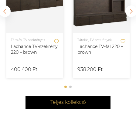
Tárolás, TV szekrények
Tárolás, TV szekrények
Lachance TV-szekrény
Lachance TV-fal 220 –
220 – brown
brown
400.400 Ft
938.200 Ft
Teljes kollekció