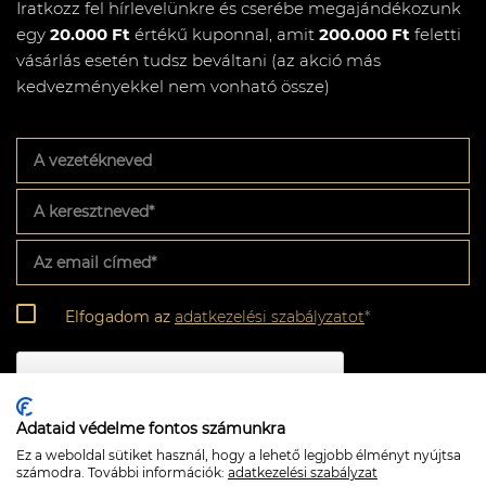
Iratkozz fel hírlevelünkre és cserébe megajándékozunk
egy
20.000 Ft
értékű kuponnal, amit
200.000 Ft
feletti
vásárlás esetén tudsz beváltani (az akció más
kedvezményekkel nem vonható össze)
A
vezetékneved
A
keresztneved
*
Az
email
címed
*
Adatkezelési
Elfogadom az
adatkezelési szabályzatot
*
szabályzat
*
CAPTCHA
Adataid védelme fontos számunkra
Ez a weboldal sütiket használ, hogy a lehető legjobb élményt nyújtsa
számodra. További információk:
adatkezelési szabályzat
Feliratkozom