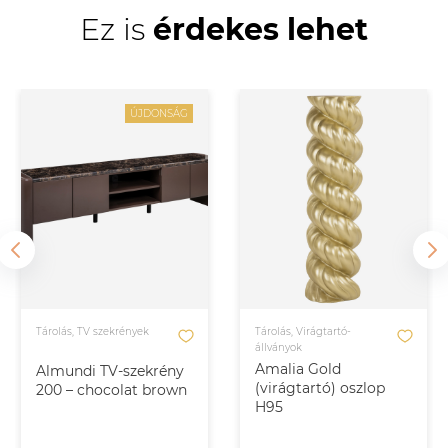
Ez is
érdekes lehet
ÚJDONSÁG
Tárolás, TV szekrények
Tárolás, Virágtartó-
állványok
Amalia Gold
Almundi TV-szekrény
(virágtartó) oszlop
200 – chocolat brown
H95