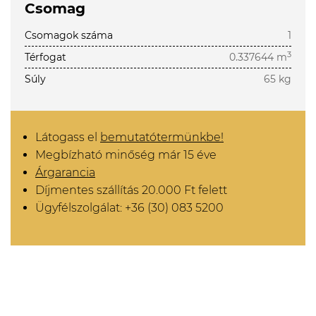
Csomag
Csomagok száma
1
3
Térfogat
0.337644 m
Súly
65 kg
Látogass el
bemutatótermünkbe!
Megbízható minőség már 15 éve
Árgarancia
Díjmentes szállítás 20.000 Ft felett
Ügyfélszolgálat: +36 (30) 083 5200