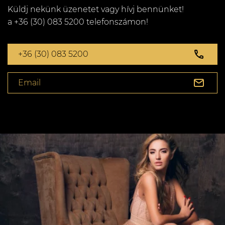
Küldj nekünk üzenetet vagy hívj bennünket!
a +36 (30) 083 5200 telefonszámon!
+36 (30) 083 5200
Email