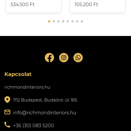
534.500 Ft
105.200 Ft
Kapcsolat
richmondinteriors.hu
1112 Budapest, Budaörsi út 165.
info@richmondinteriors.hu
+36 (30) 083 5200