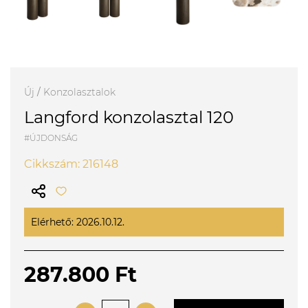
Új
/
Konzolasztalok
Langford konzolasztal 120
#ÚJDONSÁG
Cikkszám: 216148
Elérhető: 2026.10.12.
287.800 Ft