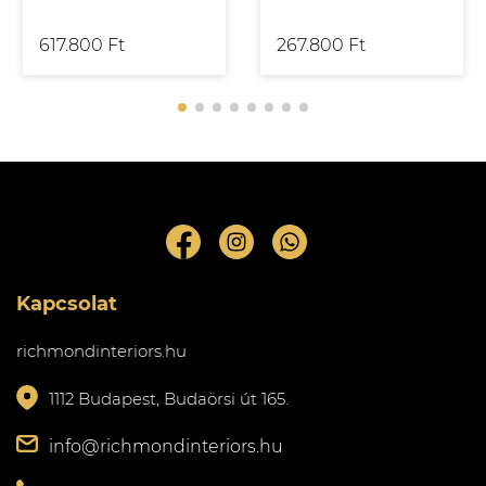
617.800 Ft
267.800 Ft
Kapcsolat
richmondinteriors.hu
1112 Budapest, Budaörsi út 165.
info@richmondinteriors.hu