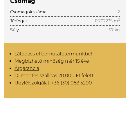
Csomag
Csomagok száma
2
3
Térfogat
0.202235 m
Súly
57 kg
Látogass el
bemutatótermünkbe!
Megbízható minőség már 15 éve
Árgarancia
Díjmentes szállítás 20.000 Ft felett
Ügyfélszolgálat: +36 (30) 083 5200