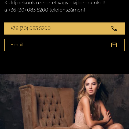
Küldj nekünk üzenetet vagy hívj bennünket!
a +36 (30) 083 5200 telefonszámon!
+36 (30) 083 5200
Email