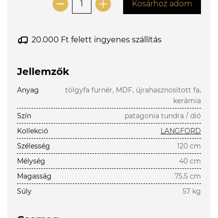
Kosárhoz adom
20.000 Ft felett ingyenes szállítás
Jellemzők
Anyag
tölgyfa furnér, MDF, újrahasznosított fa,
kerámia
Szín
patagonia tundra / dió
Kollekció
LANGFORD
Szélesség
120 cm
Mélység
40 cm
Magasság
75.5 cm
Súly
57 kg