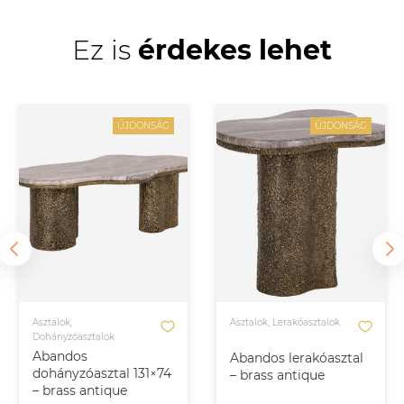
Ez is
érdekes lehet
ÚJDONSÁG
ÚJDONSÁG
Asztalok,
Asztalok, Lerakóasztalok
Dohányzóasztalok
Abandos
Abandos lerakóasztal
dohányzóasztal 131×74
– brass antique
– brass antique