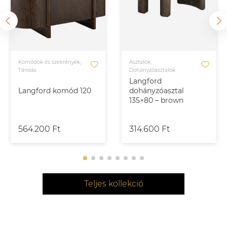
Komódok és szekrények,
Asztalok,
Tárolás
Dohányzóasztalok
Langford
Langford komód 120
dohányzóasztal
135×80 – brown
564.200 Ft
314.600 Ft
Teljes kollekció