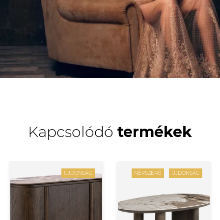
Kapcsolódó
termékek
ÚJDONSÁG
NÉPSZERŰ
ÚJDONSÁG