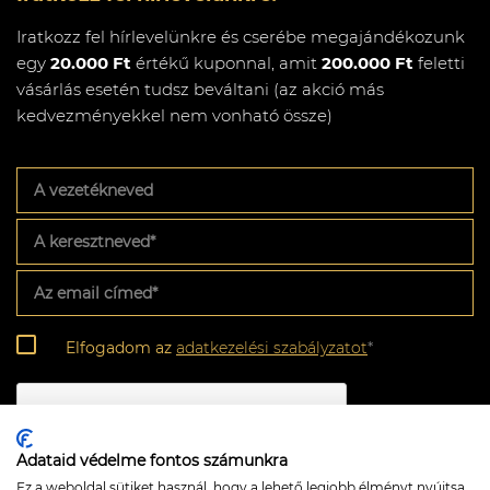
Iratkozz fel hírlevelünkre és cserébe megajándékozunk
egy
20.000 Ft
értékű kuponnal, amit
200.000 Ft
feletti
vásárlás esetén tudsz beváltani (az akció más
kedvezményekkel nem vonható össze)
A
vezetékneved
A
keresztneved
*
Az
email
címed
*
Adatkezelési
Elfogadom az
adatkezelési szabályzatot
*
szabályzat
*
CAPTCHA
Adataid védelme fontos számunkra
Ez a weboldal sütiket használ, hogy a lehető legjobb élményt nyújtsa