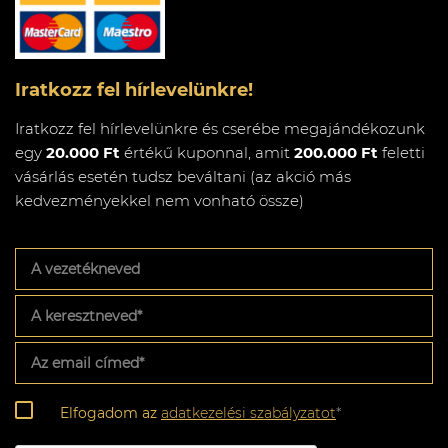
Iratkozz fel hírlevelünkre!
Iratkozz fel hírlevelünkre és cserébe megajándékozunk
egy
20.000 Ft
értékű kuponnal, amit
200.000 Ft
feletti
vásárlás esetén tudsz beváltani (az akció más
kedvezményekkel nem vonható össze)
A
vezetékneved
A
keresztneved
*
Az
email
címed
*
Adatkezelési
Elfogadom az
adatkezelési szabályzatot
*
szabályzat
*