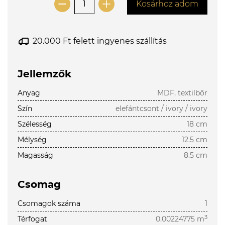
Kosárhoz adom
20.000 Ft felett ingyenes szállítás
Jellemzők
Anyag
MDF, textilbőr
Szín
elefántcsont / ivory / ivory
Szélesség
18 cm
Mélység
12.5 cm
Magasság
8.5 cm
Csomag
Csomagok száma
1
3
Térfogat
0.00224775 m