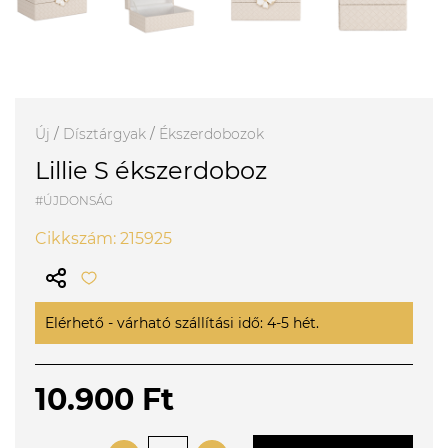
Új
/
Dísztárgyak
/
Ékszerdobozok
Lillie S ékszerdoboz
#ÚJDONSÁG
Cikkszám: 215925
Elérhető - várható szállítási idő: 4-5 hét.
10.900 Ft