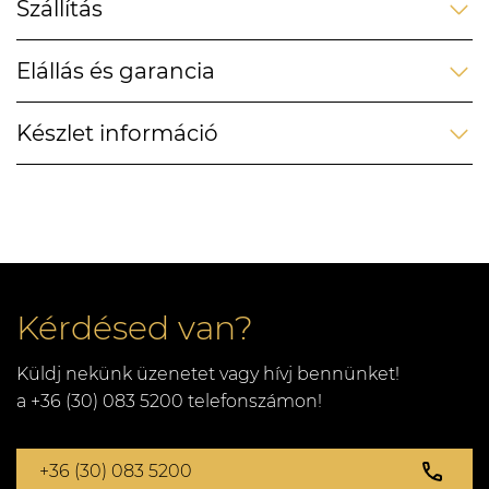
Szállítás
Elállás és garancia
Készlet információ
Kérdésed van?
Küldj nekünk üzenetet vagy hívj bennünket!
a +36 (30) 083 5200 telefonszámon!
+36 (30) 083 5200