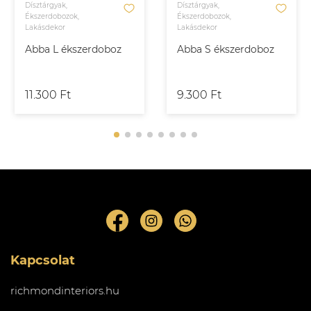
Dísztárgyak,
Dísztárgyak,
Ékszerdobozok,
Ékszerdobozok,
Lakásdekor
Lakásdekor
Abba L ékszerdoboz
Abba S ékszerdoboz
11.300 Ft
9.300 Ft
Kapcsolat
richmondinteriors.hu