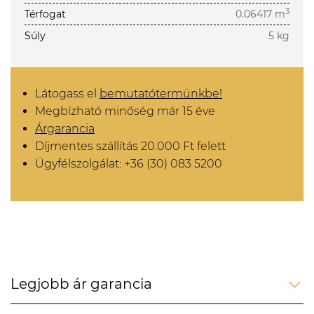
3
Térfogat
0.06417 m
Súly
5 kg
Látogass el
bemutatótermünkbe!
Megbízható minőség már 15 éve
Árgarancia
Díjmentes szállítás 20.000 Ft felett
Ügyfélszolgálat: +36 (30) 083 5200
Legjobb ár garancia