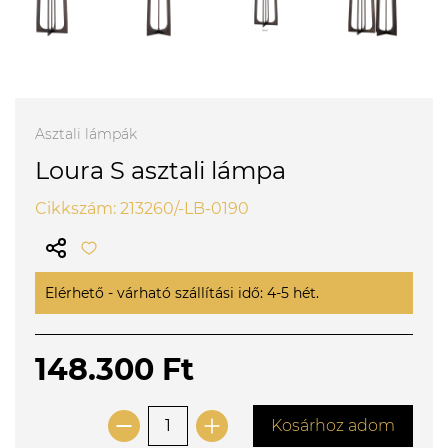
Asztali lámpák
Loura S asztali lámpa
Cikkszám: 213260/-LB-0190
Elérhető - várható szállítási idő: 4-5 hét.
148.300 Ft
Kosárhoz adom