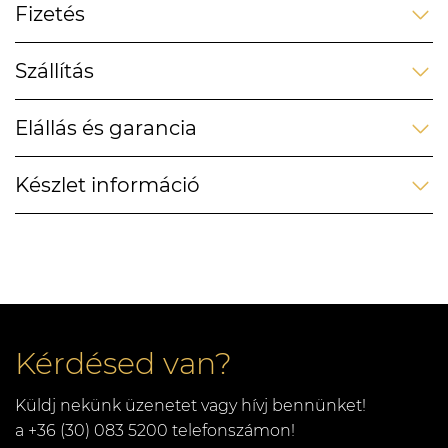
Fizetés
Szállítás
Elállás és garancia
Készlet információ
Kérdésed van?
Küldj nekünk üzenetet vagy hívj bennünket!
a +36 (30) 083 5200 telefonszámon!