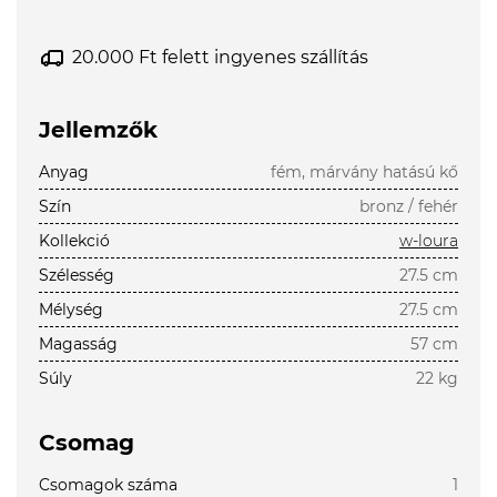
20.000 Ft felett ingyenes szállítás
Jellemzők
Anyag
fém, márvány hatású kő
Szín
bronz / fehér
Kollekció
w-loura
Szélesség
27.5 cm
Mélység
27.5 cm
Magasság
57 cm
Súly
22 kg
Csomag
Csomagok száma
1