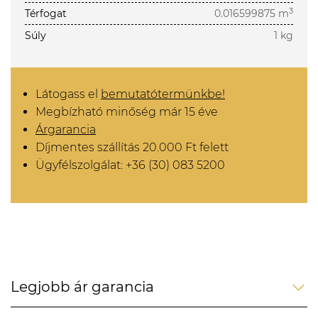
3
Térfogat
0.016599875 m
Súly
1 kg
Látogass el
bemutatótermünkbe!
Megbízható minőség már 15 éve
Árgarancia
Díjmentes szállítás 20.000 Ft felett
Ügyfélszolgálat: +36 (30) 083 5200
Legjobb ár garancia