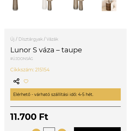
Új
/
Dísztárgyak
/
Vázák
Lunor S váza – taupe
#ÚJDONSÁG
Cikkszám: 215154
Elérhető - várható szállítási idő: 4-5 hét.
11.700 Ft