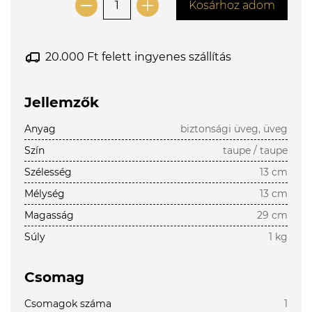
Kosárhoz adom
20.000 Ft felett ingyenes szállítás
Jellemzők
Anyag
biztonsági üveg, üveg
Szín
taupe / taupe
Szélesség
13 cm
Mélység
13 cm
Magasság
29 cm
Súly
1 kg
Csomag
Csomagok száma
1