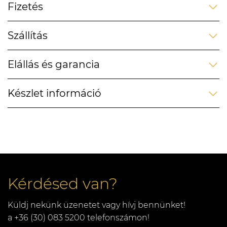
Fizetés
Szállítás
Elállás és garancia
Készlet információ
Kérdésed van?
Küldj nekünk üzenetet vagy hívj bennünket!
a +36 (30) 083 5200 telefonszámon!