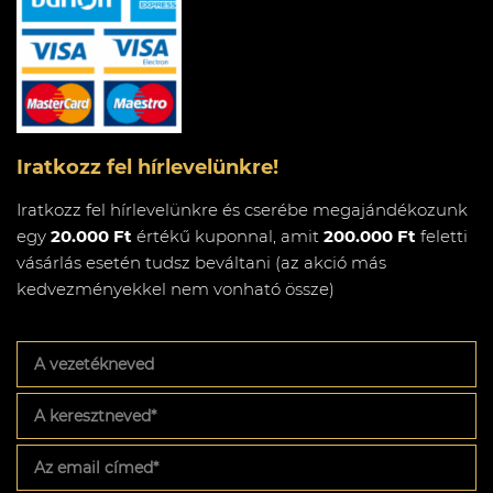
Iratkozz fel hírlevelünkre!
Iratkozz fel hírlevelünkre és cserébe megajándékozunk
egy
20.000 Ft
értékű kuponnal, amit
200.000 Ft
feletti
vásárlás esetén tudsz beváltani (az akció más
kedvezményekkel nem vonható össze)
A
vezetékneved
A
keresztneved
*
Az
email