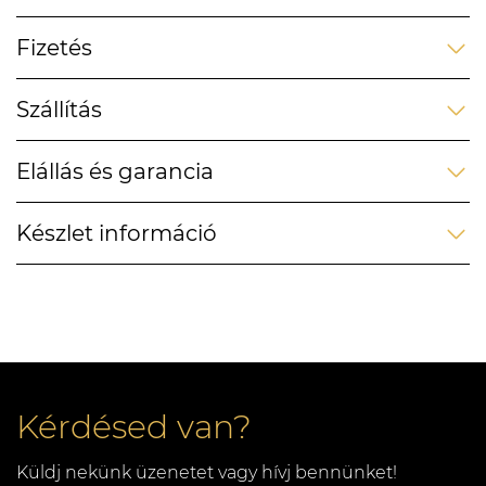
Fizetés
Szállítás
Elállás és garancia
Készlet információ
Kérdésed van?
Küldj nekünk üzenetet vagy hívj bennünket!