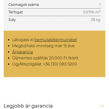
Csomagok száma
1
3
Térfogat
0.5796 m
Súly
28 kg
Látogass el
bemutatótermünkbe!
Megbízható minőség már 15 éve
Árgarancia
Díjmentes szállítás 20.000 Ft felett
Ügyfélszolgálat: +36 (30) 083 5200
Legjobb ár garancia