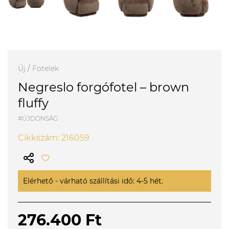
Új
/
Fotelek
Negreslo forgófotel – brown
fluffy
#ÚJDONSÁG
Cikkszám: 216059
Elérhető - várható szállítási idő: 4-5 hét.
276.400 Ft