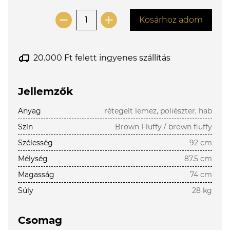
Kosárhoz adom
20.000 Ft felett ingyenes szállítás
Jellemzők
Anyag
rétegelt lemez, poliészter, hab
Szín
Brown Fluffy / brown fluffy
Szélesség
92 cm
Mélység
87.5 cm
Magasság
74 cm
Súly
28 kg
Csomag