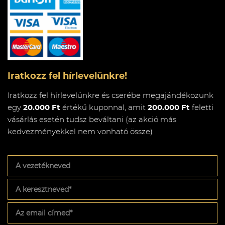
Iratkozz fel hírlevelünkre!
Iratkozz fel hírlevelünkre és cserébe megajándékozunk
egy
20.000 Ft
értékű kuponnal, amit
200.000 Ft
feletti
vásárlás esetén tudsz beváltani (az akció más
kedvezményekkel nem vonható össze)
A
vezetékneved
A
keresztneved
*
Az
email
címed
*