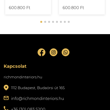
600.800 Ft
600.800 Ft
Kapcsolat
richmondinteriors.hu
1112 Budapest, Budaörsi út 165.
info@richmondinteriors.hu
+36 (30) 083 5200