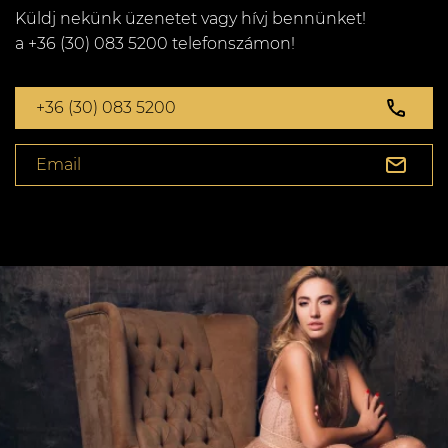
Küldj nekünk üzenetet vagy hívj bennünket!
a +36 (30) 083 5200 telefonszámon!
+36 (30) 083 5200
Email