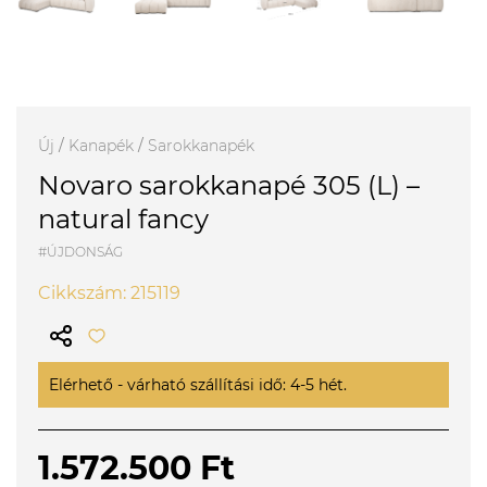
Új
/
Kanapék
/
Sarokkanapék
Novaro sarokkanapé 305 (L) –
natural fancy
#ÚJDONSÁG
Cikkszám: 215119
Elérhető - várható szállítási idő: 4-5 hét.
1.572.500 Ft