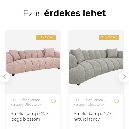
Ez is
érdekes lehet
ÚJDONSÁG
ÚJDONSÁG
2 és 3 üléses kanapék,
2 és 3 üléses kanapék,
Kanapék, Ülőbútorok
Kanapék, Ülőbútorok
Amelia kanapé 227 –
Amelia kanapé 227 –
lodge blossom
natural fancy