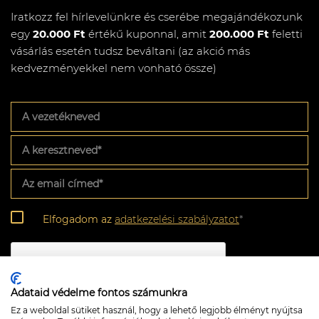
Iratkozz fel hírlevelünkre és cserébe megajándékozunk
egy
20.000 Ft
értékű kuponnal, amit
200.000 Ft
feletti
vásárlás esetén tudsz beváltani (az akció más
kedvezményekkel nem vonható össze)
A
vezetékneved
A
keresztneved
*
Az
email
címed
*
Adatkezelési
Elfogadom az
adatkezelési szabályzatot
*
szabályzat
*
CAPTCHA
Adataid védelme fontos számunkra
Ez a weboldal sütiket használ, hogy a lehető legjobb élményt nyújtsa