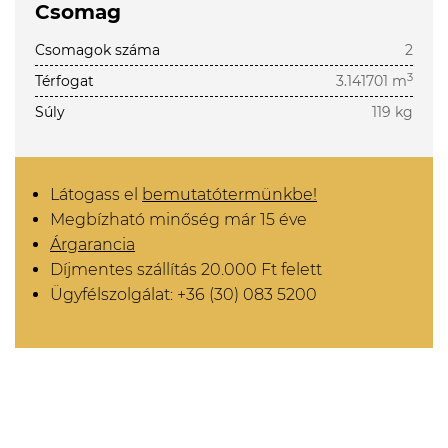
Csomag
Csomagok száma
2
3
Térfogat
3.141701 m
Súly
119 kg
Látogass el
bemutatótermünkbe!
Megbízható minőség már 15 éve
Árgarancia
Díjmentes szállítás 20.000 Ft felett
Ügyfélszolgálat: +36 (30) 083 5200