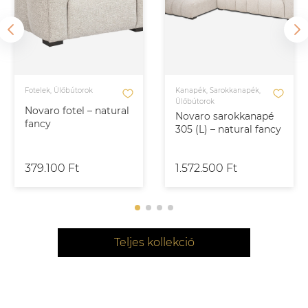
Fotelek, Ülőbútorok
Kanapék, Sarokkanapék,
Ülőbútorok
Novaro fotel – natural
Novaro sarokkanapé
fancy
305 (L) – natural fancy
379.100 Ft
1.572.500 Ft
Teljes kollekció