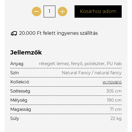
Kosárhoz adom
20.000 Ft felett ingyenes szállítás
Jellemzők
Anyag
rétegelt lemez, fenyő, poliészter, PU hab
Szín
Natural Fancy / natural fancy
Kollekció
w-novaro
Szélesség
305 cm
Mélység
190 cm
Magasság
71 cm
Súly
22 kg