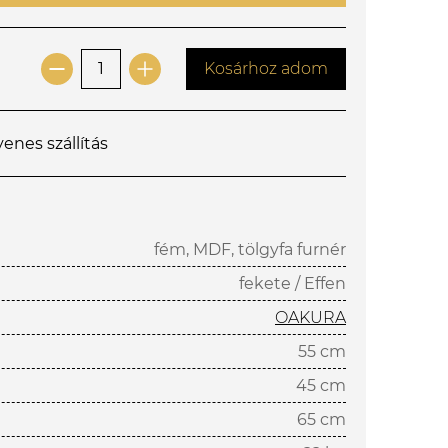
Kosárhoz adom
yenes szállítás
fém, MDF, tölgyfa furnér
fekete / Effen
OAKURA
55 cm
45 cm
65 cm