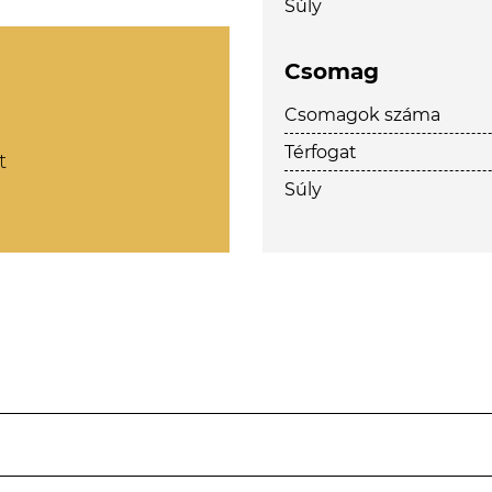
Súly
Csomag
Csomagok száma
Térfogat
t
Súly