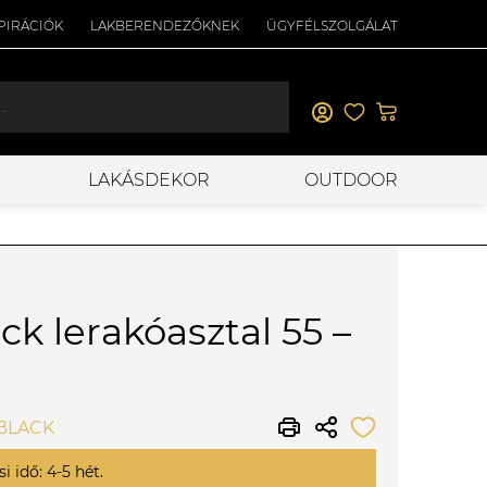
PIRÁCIÓK
LAKBERENDEZŐKNEK
ÜGYFÉLSZOLGÁLAT
LAKÁSDEKOR
OUTDOOR
k lerakóasztal 55 –
 BLACK
i idő: 4-5 hét.