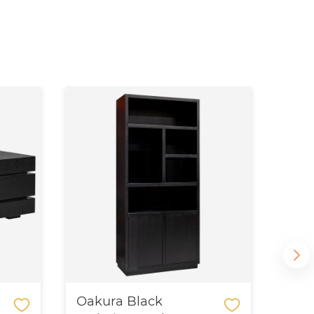
Oakura Black
Oak