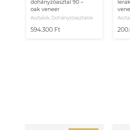
r
dohányzóasztal 90 –
lera
oak veneer
vene
,
Asztalok, Dohányzóasztalok
Aszta
594.300 Ft
200.