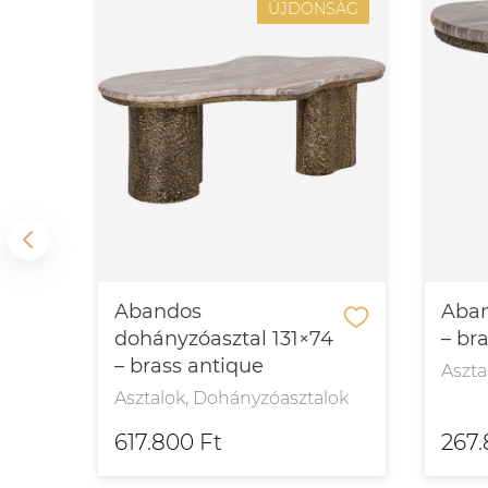
SÁG
ÚJDONSÁG
l
Abandos
Aban
dohányzóasztal 131×74
– br
– brass antique
Aszta
Asztalok, Dohányzóasztalok
617.800 Ft
267.