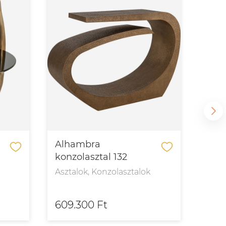
Alhambra
Ali
konzolasztal 132
étke
Asztalok, Konzolasztalok
Aszt
609.300 Ft
754