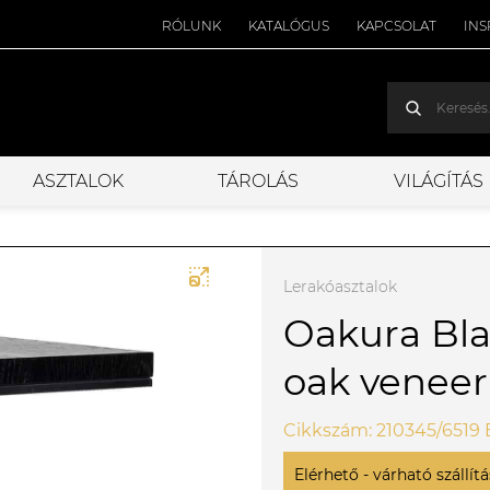
RÓLUNK
KATALÓGUS
KAPCSOLAT
INS
ASZTALOK
TÁROLÁS
VILÁGÍTÁS
Lerakóasztalok
Oakura Blac
oak veneer
Cikkszám: 210345/6519
Elérhető - várható szállítás