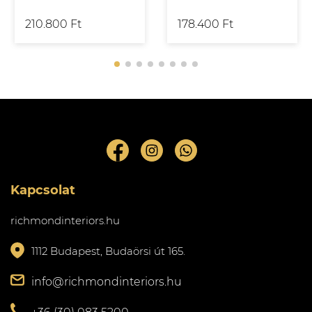
210.800 Ft
178.400 Ft
Kapcsolat
richmondinteriors.hu
1112 Budapest, Budaörsi út 165.
info@richmondinteriors.hu