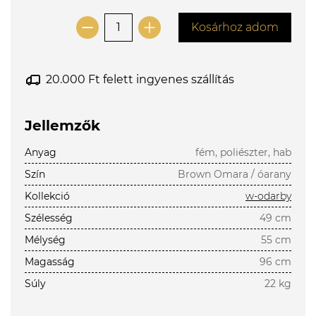
Kosárhoz adom
20.000 Ft felett ingyenes szállítás
Jellemzők
Anyag
fém, poliészter, hab
Szín
Brown Omara / óarany
Kollekció
w-odarby
Szélesség
49 cm
Mélység
55 cm
Magasság
96 cm
Súly
22 kg