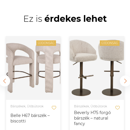
Ez is
érdekes lehet
ÚJDONSÁG
ÚJDONSÁG
Bárszékek, Ülőbútorok
Bárszékek, Ülőbútorok
Beverly H75 forgó
Belle H67 bárszék –
bárszék – natural
biscotti
fancy