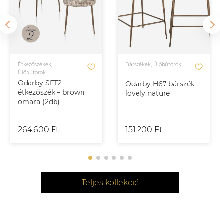
Étkezőszékek,
Bárszékek, Ülőbútorok
Ülőbútorok
Odarby SET2
Odarby H67 bárszék –
étkezőszék – brown
lovely nature
omara (2db)
264.600 Ft
151.200 Ft
Teljes kollekció