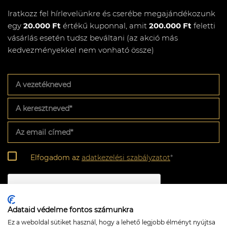
Iratkozz fel hírlevelünkre és cserébe megajándékozunk
egy
20.000 Ft
értékű kuponnal, amit
200.000 Ft
feletti
vásárlás esetén tudsz beváltani (az akció más
kedvezményekkel nem vonható össze)
A
vezetékneved
A
keresztneved
*
Az
email
címed
*
Adatkezelési
Elfogadom az
adatkezelési szabályzatot
*
szabályzat
*
CAPTCHA
Adataid védelme fontos számunkra
Ez a weboldal sütiket használ, hogy a lehető legjobb élményt nyújtsa