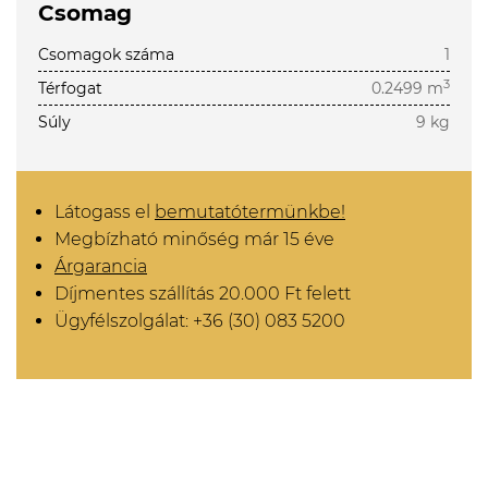
Csomag
Csomagok száma
1
3
Térfogat
0.2499 m
Súly
9 kg
Látogass el
bemutatótermünkbe!
Megbízható minőség már 15 éve
Árgarancia
Díjmentes szállítás 20.000 Ft felett
Ügyfélszolgálat: +36 (30) 083 5200