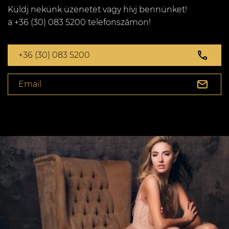
Küldj nekünk üzenetet vagy hívj bennünket!
a +36 (30) 083 5200 telefonszámon!
+36 (30) 083 5200
Email