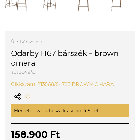
Új
/
Bárszékek
Odarby H67 bárszék – brown
omara
#ÚJDONSÁG
Cikkszám: 213568/S4793 BROWN OMARA
Elérhető - várható szállítási idő: 4-5 hét.
158.900 Ft