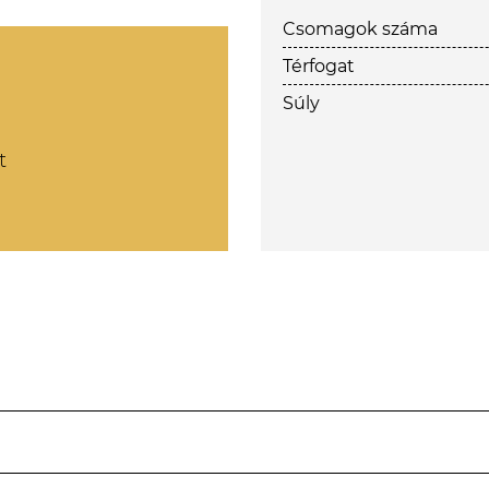
Csomagok száma
Térfogat
Súly
t