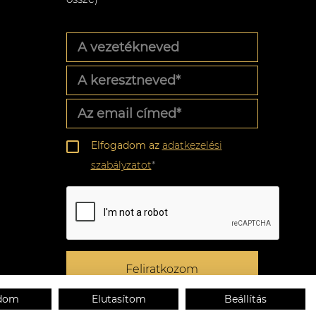
A
vezetékneved
A
keresztneved
*
Az
email
címed
*
Adatkezelési
Elfogadom az
adatkezelési
szabályzat
*
szabályzatot
*
CAPTCHA
Feliratkozom
adom
Elutasítom
Beállítás