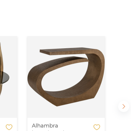
Alhambra
Ali