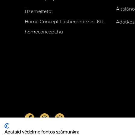
Általáno
Üzemeltető:
Home Concept Lakberendezési Kft.
Adatkeze
homeconcept.hu
Adataid védelme fontos számunkra