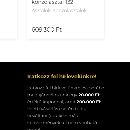
konzolasztal 132
étke
Asztalok, Konzolasztalok
Aszt
609.300 Ft
754
Iratkozz fel hírlevelünkre!
Iratkozz fel hírlevelünkre és cserébe
megajándékozunk egy
20.000 Ft
értékű kuponnal, amit
200.000 Ft
feletti vásárlás esetén tudsz
beváltani (az akció más
kedvezményekkel nem vonható
össze)