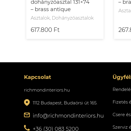
dohányzóasztal 131×74
– br
– brass antique
Aszta
Asztalok, Dohányzóasztalok
617.800 Ft
267.
Kapcsolat
Ügyfél
Rendelés
richmondinteriors.hu
Fizetés 
1112 Budapest, Budaörsi út 165.
Csere és
info@richmondinteriors.hu
Szerviz 
+36 (30) 083 5200