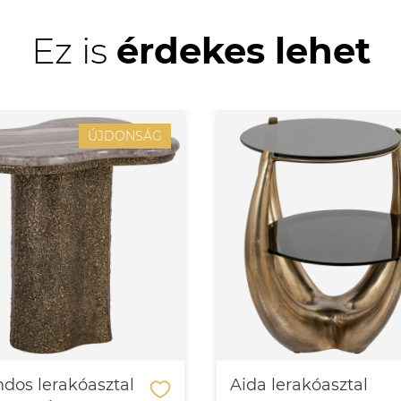
Ez is
érdekes lehet
ÚJDONSÁG
dos lerakóasztal
Aida lerakóasztal