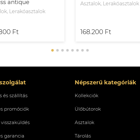
ass antique
Asztalok, Lerakóasztalok
lok, Lerakóasztalok
800 Ft
168.200 Ft
szolgálat
Népszerű kategóriák
 és szállítás
Kollekciók
és promóciók
Ülőbútorok
 visszaküldés
Asztalok
és garancia
Tárolás