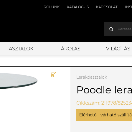
RÓLUNK
KATALÓGUS
KAPCSOLAT
INS
ASZTALOK
TÁROLÁS
VILÁGÍTÁS
Lerakóasztalok
Poodle ler
Cikkszám: 211978/82523
Elérhető - várható szállítás