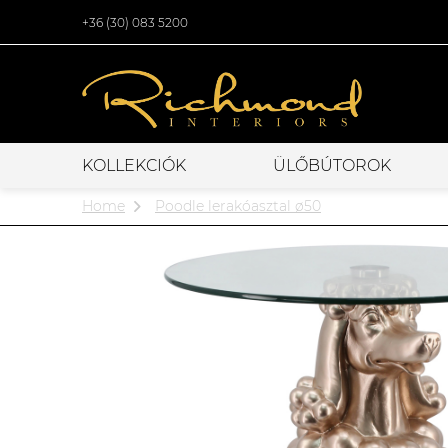
+36 (30) 083 5200
KOLLEKCIÓK
ÜLŐBÚTOROK
Home
Poodle lerakóasztal ø50