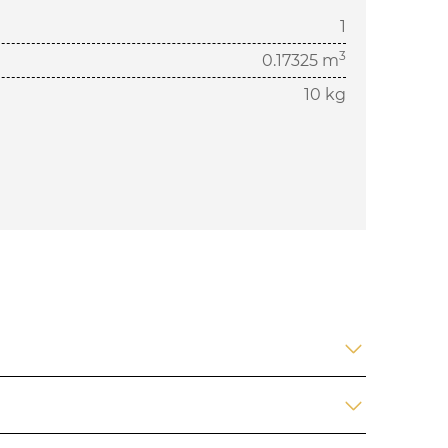
1
3
0.17325 m
10 kg