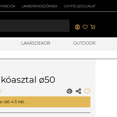
PIRÁCIÓK
LAKBERENDEZŐKNEK
ÜGYFÉLSZOLGÁLAT
LAKÁSDEKOR
OUTDOOR
akóasztal ø50
4
i idő: 4-5 hét.