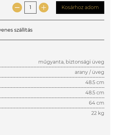
Kosárhoz adom
yenes szállítás
műgyanta, biztonsági üveg
arany / üveg
48.5 cm
48.5 cm
64 cm
22 kg