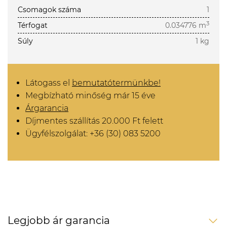
Csomagok száma
1
3
Térfogat
0.034776 m
Súly
1 kg
Látogass el
bemutatótermünkbe!
Megbízható minőség már 15 éve
Árgarancia
Díjmentes szállítás 20.000 Ft felett
Ügyfélszolgálat: +36 (30) 083 5200
Legjobb ár garancia