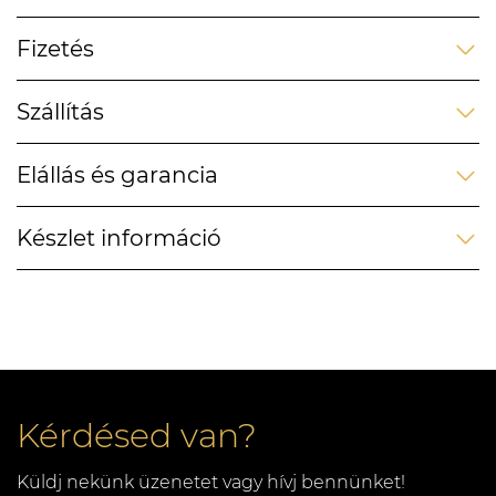
Fizetés
Szállítás
Elállás és garancia
Készlet információ
Kérdésed van?
Küldj nekünk üzenetet vagy hívj bennünket!