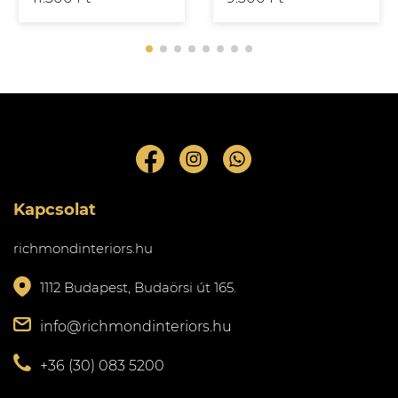
Kapcsolat
richmondinteriors.hu
1112 Budapest, Budaörsi út 165.
info@richmondinteriors.hu
+36 (30) 083 5200