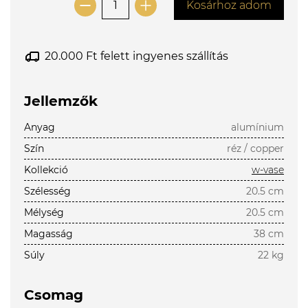
Kosárhoz adom
20.000 Ft felett ingyenes szállítás
Jellemzők
Anyag
alumínium
Szín
réz / copper
Kollekció
w-vase
Szélesség
20.5 cm
Mélység
20.5 cm
Magasság
38 cm
Súly
22 kg
Csomag