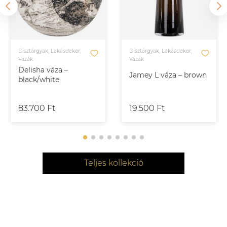
Dísztárgyak, Lakásdekor,
Dísztárgyak, Lakásdekor,
Vázák
Vázák
Delisha váza –
Jamey L váza – brown
black/white
83.700 Ft
19.500 Ft
Teljes kollekció