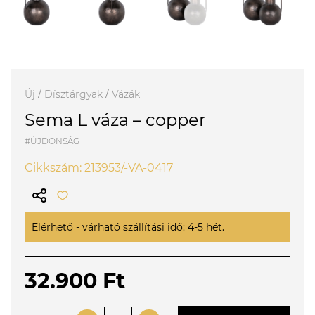
Új
/
Dísztárgyak
/
Vázák
Sema L váza – copper
#ÚJDONSÁG
Cikkszám: 213953/-VA-0417
Elérhető - várható szállítási idő: 4-5 hét.
32.900 Ft