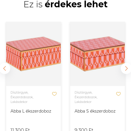
Ez is
érdekes lehet
Dísztárgyak,
Dísztárgyak,
Ékszerdobozok,
Ékszerdobozok,
Lakásdekor
Lakásdekor
Abba L ékszerdoboz
Abba S ékszerdoboz
11.300 Ft
9.300 Ft