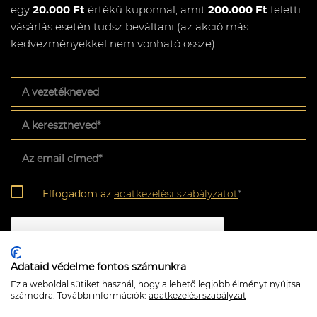
egy
20.000 Ft
értékű kuponnal, amit
200.000 Ft
feletti
vásárlás esetén tudsz beváltani (az akció más
kedvezményekkel nem vonható össze)
A
vezetékneved
A
keresztneved
*
Az
email
címed
*
Adatkezelési
Elfogadom az
adatkezelési szabályzatot
*
szabályzat
*
CAPTCHA
Adataid védelme fontos számunkra
Ez a weboldal sütiket használ, hogy a lehető legjobb élményt nyújtsa
számodra. További információk:
adatkezelési szabályzat
Feliratkozom