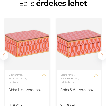
Ez is
érdekes lehet
Dísztárgyak,
Dísztárgyak,
Ékszerdobozok,
Ékszerdobozok,
Lakásdekor
Lakásdekor
Abba L ékszerdoboz
Abba S ékszerdoboz
11.300 Ft
9.300 Ft