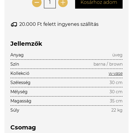
Kosárhoz adom
20.000 Ft felett ingyenes szállítás
Jellemzők
Anyag
üveg
Szín
barna / brown
Kollekció
w-vase
Szélesség
30 cm
Mélység
30 cm
Magasság
35 cm
Súly
22 kg
Csomag