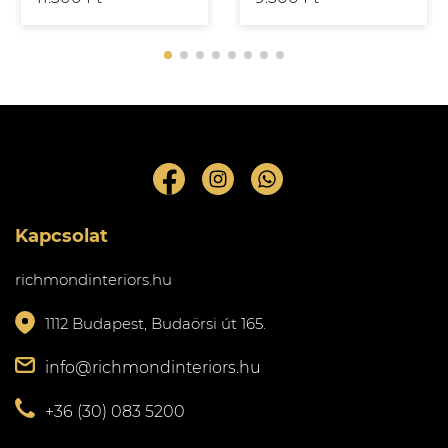
Kapcsolat
richmondinteriors.hu
1112 Budapest, Budaörsi út 165.
info@richmondinteriors.hu
+36 (30) 083 5200