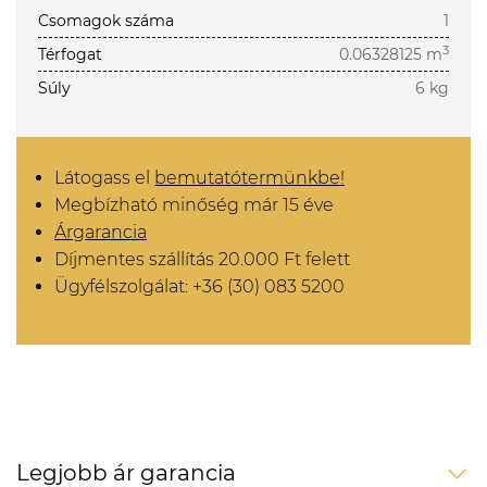
Csomagok száma
1
3
Térfogat
0.06328125 m
Súly
6 kg
Látogass el
bemutatótermünkbe!
Megbízható minőség már 15 éve
Árgarancia
Díjmentes szállítás 20.000 Ft felett
Ügyfélszolgálat: +36 (30) 083 5200
Legjobb ár garancia