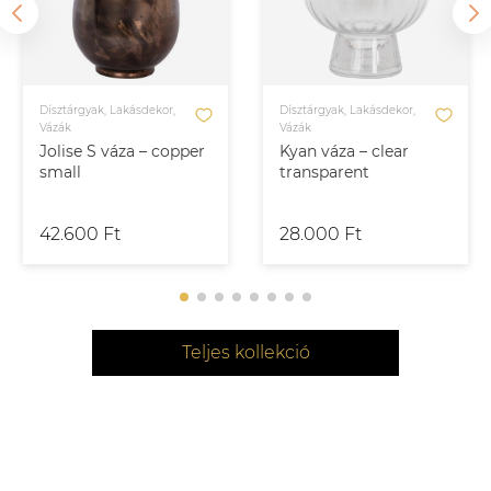
Dísztárgyak, Lakásdekor,
Dísztárgyak, Lakásdekor,
Vázák
Vázák
Jolise S váza – copper
Kyan váza – clear
small
transparent
42.600 Ft
28.000 Ft
Teljes kollekció