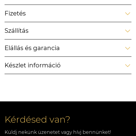
Fizetés
Szállítás
Elállás és garancia
Készlet információ
Kérdésed van?
Küldj nekünk üzenetet vagy hívj bennünket!