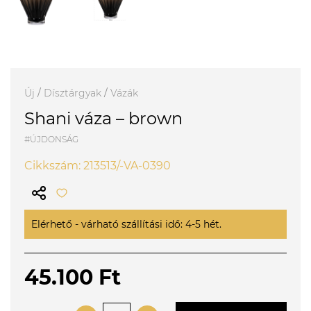
Új
/
Dísztárgyak
/
Vázák
Shani váza – brown
#ÚJDONSÁG
Cikkszám: 213513/-VA-0390
Elérhető - várható szállítási idő: 4-5 hét.
45.100 Ft