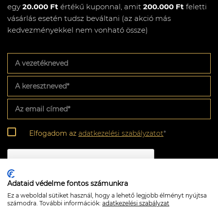
egy
20.000 Ft
értékű kuponnal, amit
200.000 Ft
feletti
vásárlás esetén tudsz beváltani (az akció más
kedvezményekkel nem vonható össze)
A
vezetékneved
A
keresztneved
*
Az
email
címed
*
Adatkezelési
Elfogadom az
adatkezelési szabályzatot
*
szabályzat
*
CAPTCHA
Adataid védelme fontos számunkra
Ez a weboldal sütiket használ, hogy a lehető legjobb élményt nyújtsa
számodra. További információk:
adatkezelési szabályzat
Feliratkozom