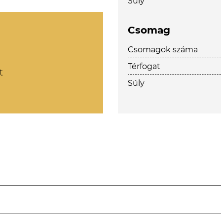
Súly
Csomag
Csomagok száma
Térfogat
t
Súly