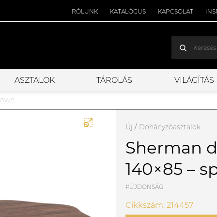
RÓLUNK
KATALÓGUS
KAPCSOLAT
INS
ASZTALOK
TÁROLÁS
VILÁGÍTÁS
rown
Új
/
Dohányzóasztalok
Sherman d
140×85 – s
#ÚJDONSÁG
Cikkszám: 214457