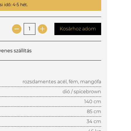
i idő: 4-5 hét.
Kosárhoz adom
yenes szállítás
rozsdamentes acél, fém, mangófa
dió / spicebrown
140 cm
85 cm
34 cm