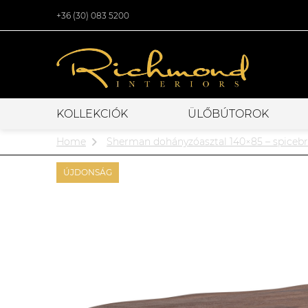
+36 (30) 083 5200
KOLLEKCIÓK
ÜLŐBÚTOROK
Home
Sherman dohányzóasztal 140×85 – spiceb
ÚJDONSÁG