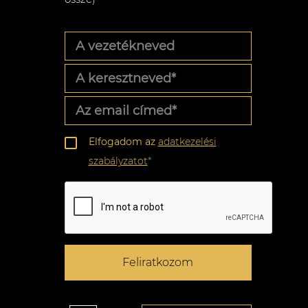
A
vezetékneved
A
keresztneved
*
Az
email
címed
*
Adatkezelési
Elfogadom az
adatkezelési
szabályzat
*
szabályzatot
*
CAPTCHA
Feliratkozom