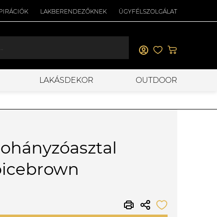
PIRÁCIÓK
LAKBERENDEZŐKNEK
ÜGYFÉLSZOLGÁLAT
LAKÁSDEKOR
OUTDOOR
ohányzóasztal
picebrown