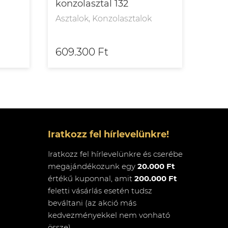
konzolasztal 132
étke
Asztalok, Konzolasztalok
Aszt
609.300 Ft
754
Iratkozz fel hírlevelünkre!
Iratkozz fel hírlevelünkre és cserébe
megajándékozunk egy
20.000 Ft
értékű kuponnal, amit
200.000 Ft
feletti vásárlás esetén tudsz
beváltani (az akció más
kedvezményekkel nem vonható
össze)