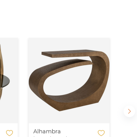
Alhambra
Ali