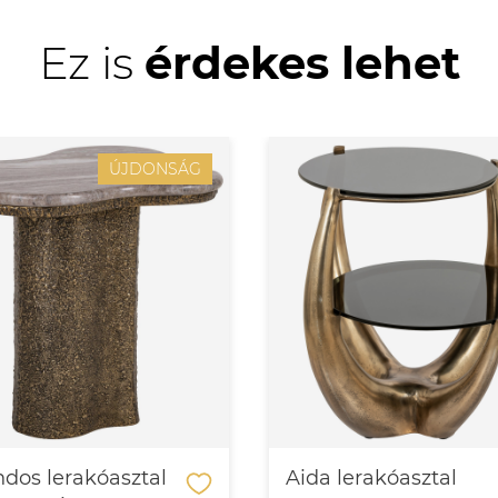
Ez is
érdekes lehet
ÚJDONSÁG
dos lerakóasztal
Aida lerakóasztal