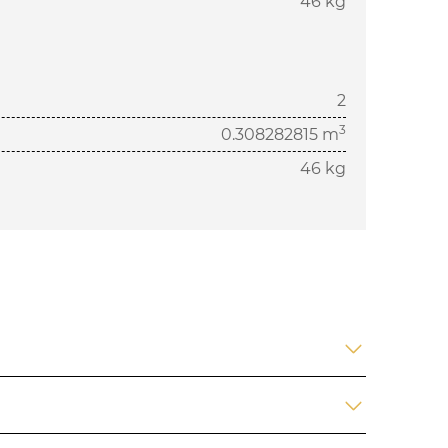
46 kg
2
3
0.308282815 m
46 kg