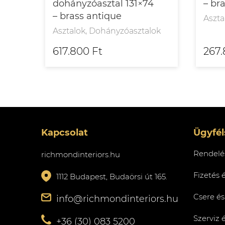
dohányzóasztal 131×74
– br
– brass antique
Aszta
Asztalok, Dohányzóasztalok
617.800 Ft
267.
Kapcsolat
Ügyfél
Rendelés
richmondinteriors.hu
Fizetés 
1112 Budapest, Budaörsi út 165.
Csere és
info@richmondinteriors.hu
Szerviz 
+36 (30) 083 5200