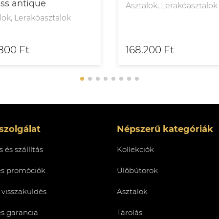
ass antique
Asztalok, Lerakóasztalok
lok, Lerakóasztalok
800 Ft
168.200 Ft
szolgálat
Népszerű kategóriák
 és szállítás
Kollekciók
és promóciók
Ülőbútorok
 visszaküldés
Asztalok
és garancia
Tárolás