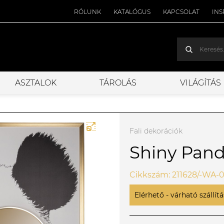
RÓLUNK
KATALÓGUS
KAPCSOLAT
INS
ASZTALOK
TÁROLÁS
VILÁGÍTÁS
Fali dekorációk
Shiny Pand
Cikkszám: 211628/-WA-
Elérhető - várható szállítás