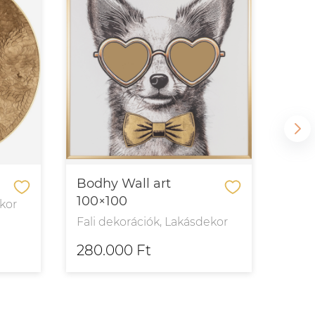
Bodhy Wall art
Casc
100×100
140
ekor
Fali dekorációk, Lakásdekor
Fali
280.000 Ft
110.