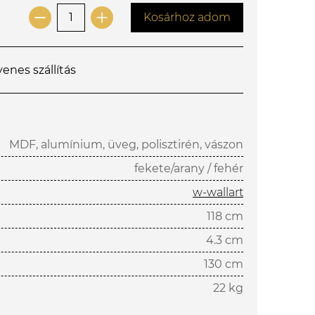
Kosárhoz adom
yenes szállítás
MDF, alumínium, üveg, polisztirén, vászon
fekete/arany / fehér
w-wallart
118 cm
4.3 cm
130 cm
22 kg