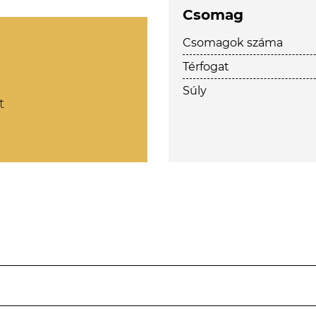
Csomag
Csomagok száma
Térfogat
Súly
t