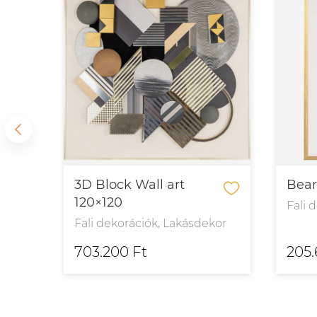
0
3D Block Wall art
Bear
120×120
kor
Fali 
Fali dekorációk, Lakásdekor
703.200 Ft
205.