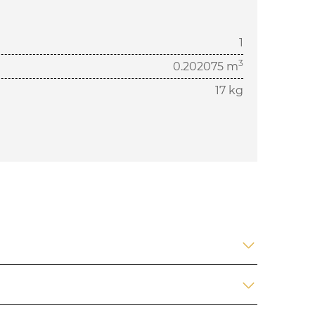
1
3
0.202075 m
17 kg