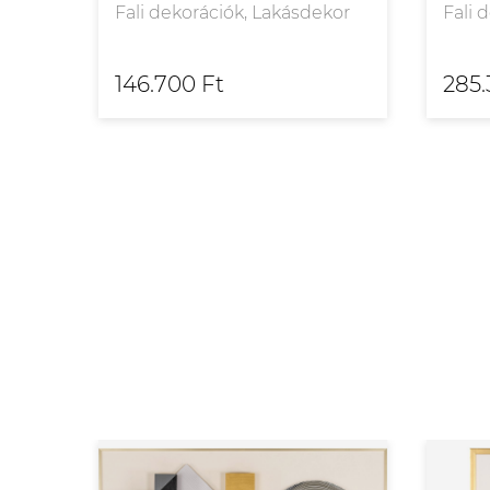
Fali dekorációk, Lakásdekor
Fali 
kor
146.700 Ft
285.