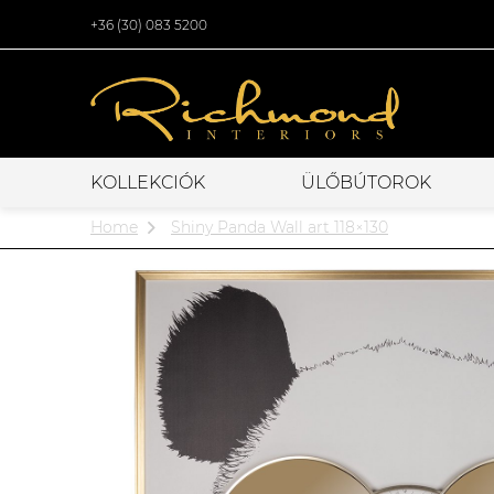
+36 (30) 083 5200
KOLLEKCIÓK
ÜLŐBÚTOROK
Home
Shiny Panda Wall art 118×130