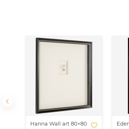
SÁG
Hanna Wall art 80×80
Eden