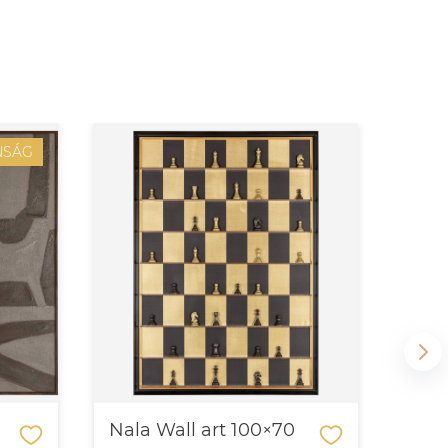
NSÁG
Nala Wall art 100×70
Donj