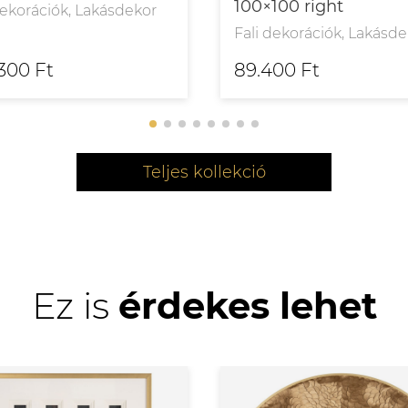
100×100 right
dekorációk, Lakásdekor
Fali dekorációk, Lakásd
300 Ft
89.400 Ft
Teljes kollekció
Ez is
érdekes lehet