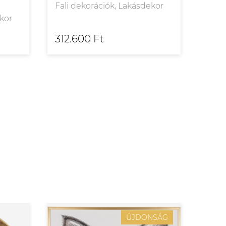
Fali dekorációk, Lakásdekor
Fali
ekor
312.600 Ft
288
ÚJDONSÁG