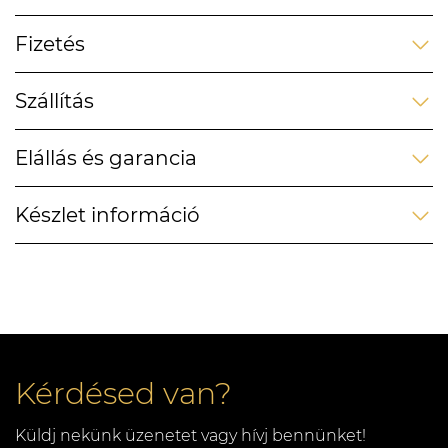
Fizetés
Szállítás
Elállás és garancia
Készlet információ
Kérdésed van?
Küldj nekünk üzenetet vagy hívj bennünket!