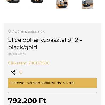
Új
/
Dohányzóasztalok
Slice dohányzóasztal ø112 –
black/gold
#ÚJDONSÁG
Cikkszám: 211013/3500
Elérhető - várható szállítási idő: 4-5 hét.
792.200 Ft