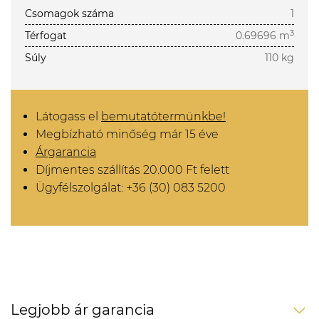
Csomagok száma
1
3
Térfogat
0.69696 m
Súly
110 kg
Látogass el
bemutatótermünkbe!
Megbízható minőség már 15 éve
Árgarancia
Díjmentes szállítás 20.000 Ft felett
Ügyfélszolgálat: +36 (30) 083 5200
Legjobb ár garancia