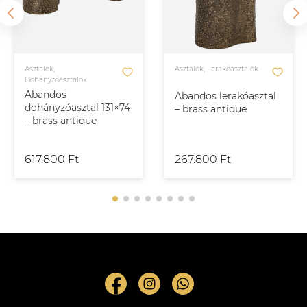
Asztalok,
Asztalok, Lerakóasztalok
Dohányzóasztalok
Abandos
Abandos lerakóasztal
dohányzóasztal 131×74
– brass antique
– brass antique
617.800 Ft
267.800 Ft