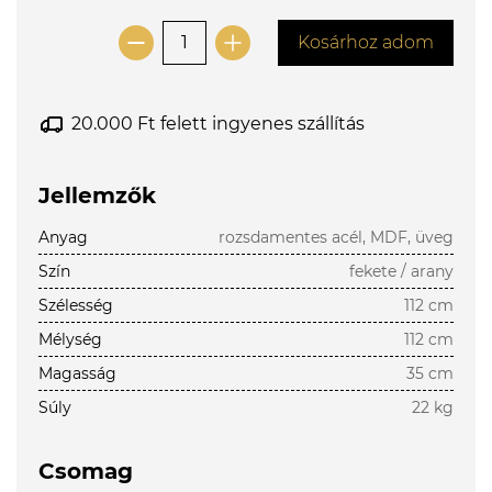
Kosárhoz adom
20.000 Ft felett ingyenes szállítás
Jellemzők
Anyag
rozsdamentes acél, MDF, üveg
Szín
fekete / arany
Szélesség
112 cm
Mélység
112 cm
Magasság
35 cm
Súly
22 kg
Csomag