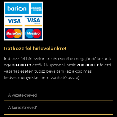
Iratkozz fel hírlevelünkre!
Iratkozz fel hírlevelünkre és cserébe megajándékozunk
egy
20.000 Ft
értékű kuponnal, amit
200.000 Ft
feletti
vásárlás esetén tudsz beváltani (az akció más
kedvezményekkel nem vonható össze)
A
vezetékneved
A
keresztneved
*
Az