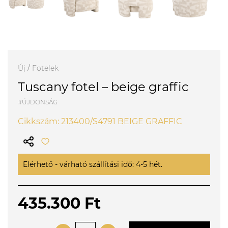
Új
/
Fotelek
Tuscany fotel – beige graffic
#ÚJDONSÁG
Cikkszám: 213400/S4791 BEIGE GRAFFIC
Elérhető - várható szállítási idő: 4-5 hét.
435.300 Ft