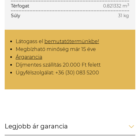
3
Térfogat
0.821332 m
Súly
31 kg
Látogass el
bemutatótermünkbe!
Megbízható minőség már 15 éve
Árgarancia
Díjmentes szállítás 20.000 Ft felett
Ügyfélszolgálat: +36 (30) 083 5200
Legjobb ár garancia