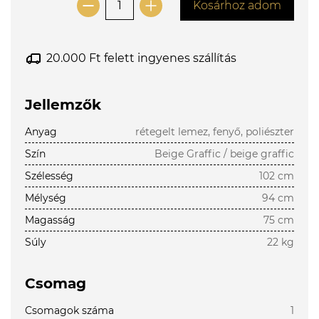
Kosárhoz adom
20.000 Ft felett ingyenes szállítás
Jellemzők
Anyag
rétegelt lemez, fenyő, poliészter
Szín
Beige Graffic / beige graffic
Szélesség
102 cm
Mélység
94 cm
Magasság
75 cm
Súly
22 kg
Csomag
Csomagok száma
1