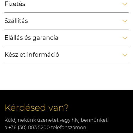
Fizetés
Szállítás
Elállás és garancia
Készlet információ
Kérdésed van?
Küldj nekünk üzenetet vagy hívj bennünket!
a +36 (30) 083 5200 telefonszámon!