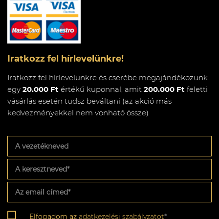
Iratkozz fel hírlevelünkre!
Iratkozz fel hírlevelünkre és cserébe megajándékozunk
egy
20.000 Ft
értékű kuponnal, amit
200.000 Ft
feletti
vásárlás esetén tudsz beváltani (az akció más
kedvezményekkel nem vonható össze)
A
vezetékneved
A
keresztneved
*
Az
email
címed
*
Adatkezelési
Elfogadom az
adatkezelési szabályzatot
*
szabályzat
*