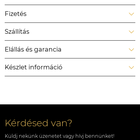
Fizetés
Szállítás
Elállás és garancia
Készlet információ
Kérdésed van?
Küldj nekünk üzenetet vagy hívj bennünket!