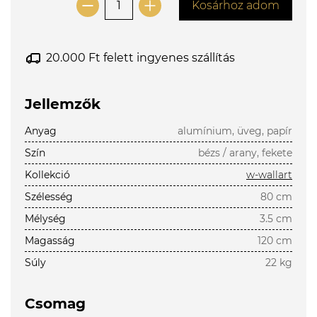
Kosárhoz adom
20.000 Ft felett ingyenes szállítás
Jellemzők
Anyag
alumínium, üveg, papír
Szín
bézs / arany, fekete
Kollekció
w-wallart
Szélesség
80 cm
Mélység
3.5 cm
Magasság
120 cm
Súly
22 kg
Csomag