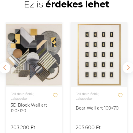
Ez is
érdekes lehet
Fali dekorációk,
Fali dekorációk,
Lakásdekor
Lakásdekor
3D Block Wall art
Bear Wall art 100×70
120×120
703.200 Ft
205.600 Ft