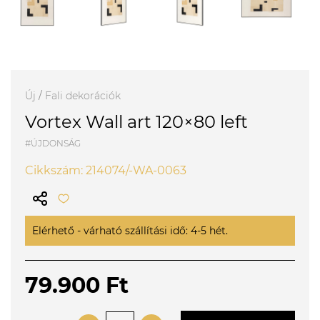
Új
/
Fali dekorációk
Vortex Wall art 120×80 left
#ÚJDONSÁG
Cikkszám: 214074/-WA-0063
Elérhető - várható szállítási idő: 4-5 hét.
79.900 Ft