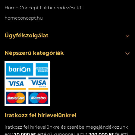
Home Concept Lakberendezési Kft.
homeconcept.hu
Ügyfélszolgálat
Népszerű kategóriák
Iratkozz fel hírlevelünkre!
Iratkozz fel hírlevelünkre és cserébe megajándékozunk
egy
20.000 Ft
értékű kuponnal, amit
200.000 Ft
feletti