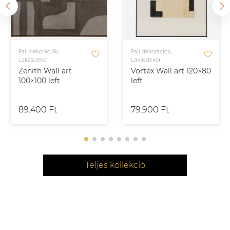
Fali dekorációk,
Fali dekorációk,
Lakásdekor
Lakásdekor
Zenith Wall art
Vortex Wall art 120×80
100×100 left
left
89.400 Ft
79.900 Ft
Teljes kollekció