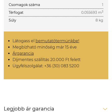
Csomagok száma
1
3
Térfogat
0.055693 m
Súly
8 kg
Látogass el
bemutatótermünkbe!
Megbízható minőség már 15 éve
Árgarancia
Díjmentes szállítás 20.000 Ft felett
Ügyfélszolgálat: +36 (30) 083 5200
Legjobb ár garancia