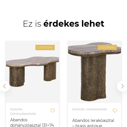
Ez is
érdekes lehet
ÚJDONSÁG
ÚJDONSÁG
Asztalok,
Asztalok, Lerakóasztalok
Dohányzóasztalok
Abandos
Abandos lerakóasztal
dohányzóasztal 131×74
– brass antique