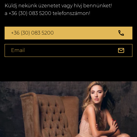
Küldj nekünk üzenetet vagy hívj bennünket!
a +36 (30) 083 5200 telefonszámon!
+36 (30) 083 5200
Email