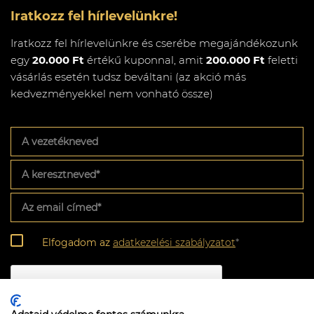
Iratkozz fel hírlevelünkre!
Iratkozz fel hírlevelünkre és cserébe megajándékozunk
egy
20.000 Ft
értékű kuponnal, amit
200.000 Ft
feletti
vásárlás esetén tudsz beváltani (az akció más
kedvezményekkel nem vonható össze)
A
vezetékneved
A
keresztneved
*
Az
email
címed
*
Adatkezelési
Elfogadom az
adatkezelési szabályzatot
*
szabályzat
*
CAPTCHA