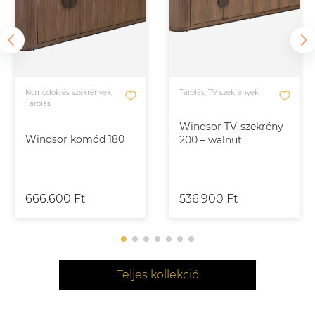
Komódok és szekrények,
Tárolás, TV szekrények
Tárolás
Windsor TV-szekrény
Windsor komód 180
200 – walnut
666.600 Ft
536.900 Ft
Teljes kollekció