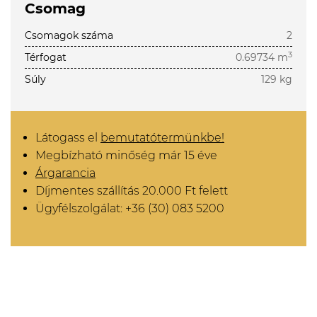
Csomag
Csomagok száma
2
3
Térfogat
0.69734 m
Súly
129 kg
Látogass el
bemutatótermünkbe!
Megbízható minőség már 15 éve
Árgarancia
Díjmentes szállítás 20.000 Ft felett
Ügyfélszolgálat: +36 (30) 083 5200