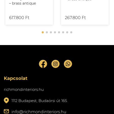
– brass antique
617.800 Ft
267.800 Ft
Kapcsolat
richmondinteriors.hu
1112 Budapest, Budaörsi út 165.
info@richmondinteriors.hu