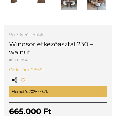
Új
/
Étkezőasztalok
Windsor étkezőasztal 230 –
walnut
#ÚJDONSÁG
Cikkszám: 215561
Elérhető: 2026.09.21.
665.000 Ft