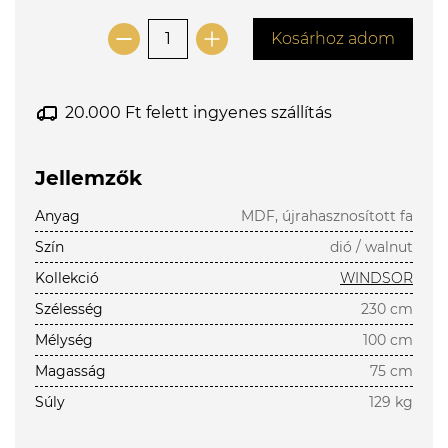
Kosárhoz adom
20.000 Ft felett ingyenes szállítás
Jellemzők
Anyag
MDF, újrahasznosított fa
Szín
dió / walnut
Kollekció
WINDSOR
Szélesség
230 cm
Mélység
100 cm
Magasság
75 cm
Súly
129 kg