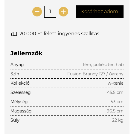
Kosárhoz adom
20.000 Ft felett ingyenes szállítás
Jellemzők
Anyag
fém, poliészter, hab
Szín
Fusion Brandy 127 / óarany
Kollekció
w-xenia
Szélesség
45.5 cm
Mélység
53 cm
Magasság
96.5 cm
Súly
22 kg