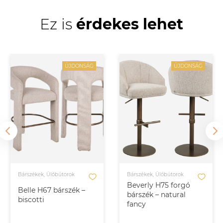
Ez is
érdekes lehet
ÚJDONSÁG
ÚJDONSÁG
Bárszékek, Ülőbútorok
Bárszékek, Ülőbútorok
Beverly H75 forgó
Belle H67 bárszék –
bárszék – natural
biscotti
fancy