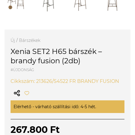
Új
/
Bárszékek
Xenia SET2 H65 bárszék –
brandy fusion (2db)
#ÚJDONSÁG
Cikkszám: 213626/S4522 FR BRANDY FUSION
Elérhető - várható szállítási idő: 4-5 hét.
267.800 Ft