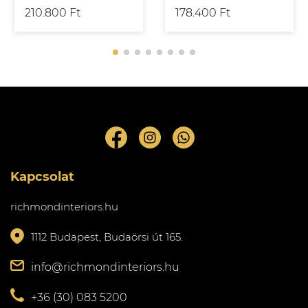
210.800 Ft
178.400 Ft
Kapcsolat
richmondinteriors.hu
1112 Budapest, Budaörsi út 165.
info@richmondinteriors.hu
+36 (30) 083 5200