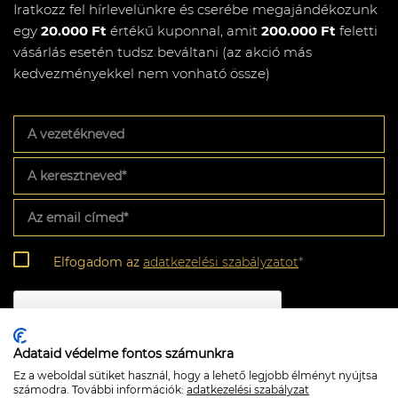
Iratkozz fel hírlevelünkre és cserébe megajándékozunk
egy
20.000 Ft
értékű kuponnal, amit
200.000 Ft
feletti
vásárlás esetén tudsz beváltani (az akció más
kedvezményekkel nem vonható össze)
A
vezetékneved
A
keresztneved
*
Az
email
címed
*
Adatkezelési
Elfogadom az
adatkezelési szabályzatot
*
szabályzat
*
CAPTCHA
Adataid védelme fontos számunkra
Ez a weboldal sütiket használ, hogy a lehető legjobb élményt nyújtsa
számodra. További információk:
adatkezelési szabályzat
Feliratkozom