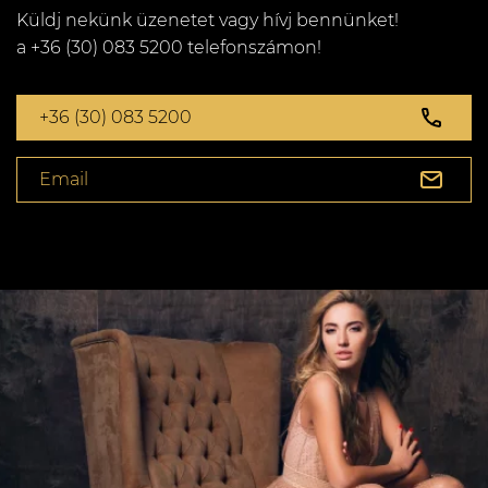
Küldj nekünk üzenetet vagy hívj bennünket!
a +36 (30) 083 5200 telefonszámon!
+36 (30) 083 5200
Email