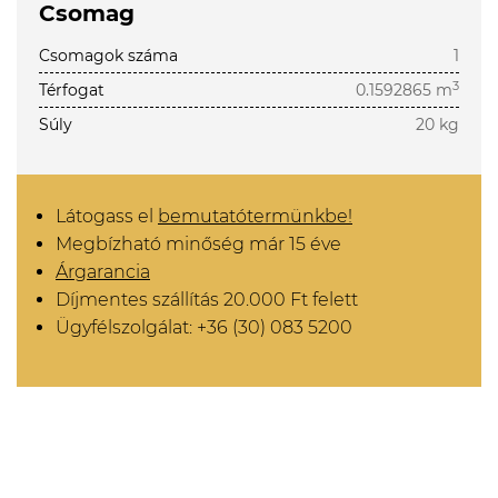
Csomag
Csomagok száma
1
3
Térfogat
0.1592865 m
Súly
20 kg
Látogass el
bemutatótermünkbe!
Megbízható minőség már 15 éve
Árgarancia
Díjmentes szállítás 20.000 Ft felett
Ügyfélszolgálat: +36 (30) 083 5200