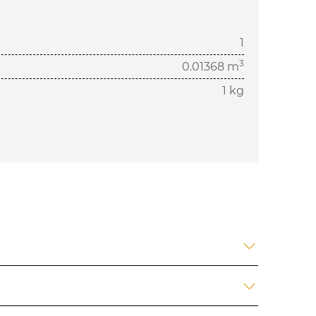
1
3
0.01368 m
1 kg