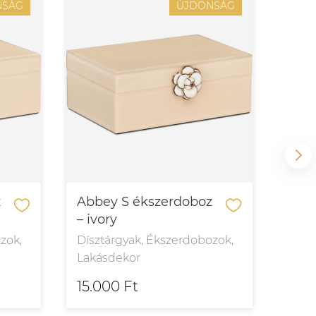
NSÁG
ÚJDONSÁG
z
Abbey S ékszerdoboz
Aga
– ivory
Dísz
zok,
Dísztárgyak, Ékszerdobozok,
Laká
Lakásdekor
15.000 Ft
31.7