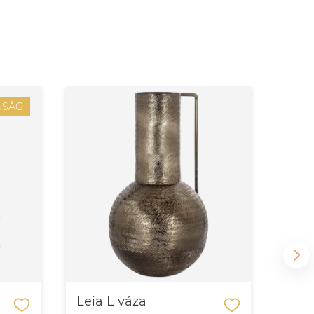
NSÁG
Leia L váza
Dev