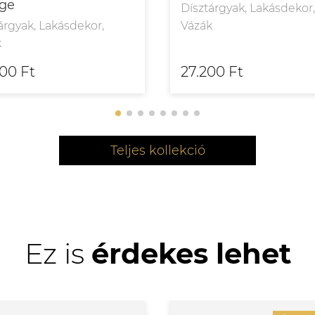
nge
Dísztárgyak, Lakásdekor
árgyak, Lakásdekor,
Vázák
k
00 Ft
27.200 Ft
Teljes kollekció
Ez is
érdekes lehet