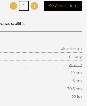
Kosárhoz adom
yenes szállítás
alumínium
óarany
w-vase
19 cm
6 cm
30.5 cm
22 kg