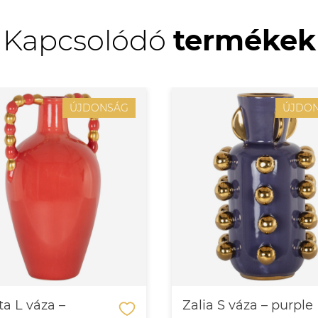
Kapcsolódó
termékek
ÚJDONSÁG
ÚJDO
ta L váza –
Zalia S váza – purple