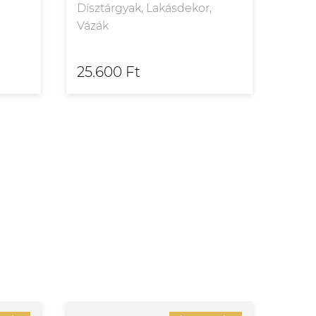
,
Dísztárgyak, Lakásdekor,
Dísz
Vázák
Vázá
25.600 Ft
120