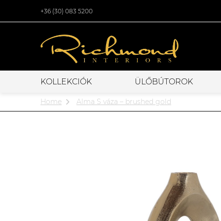
+36 (30) 083 5200
KOLLEKCIÓK
ÜLŐBÚTOROK
Home
Alma S váza – brushed gold