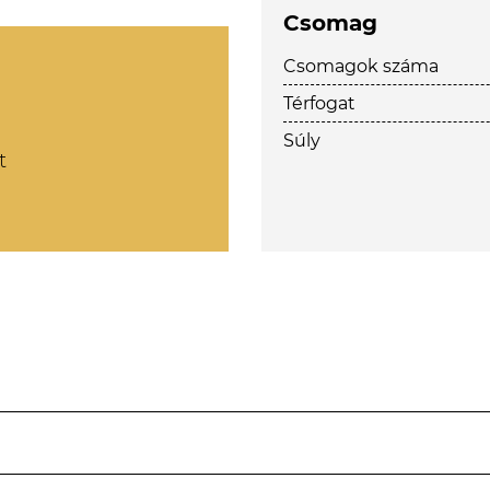
Csomag
Csomagok száma
Térfogat
Súly
t