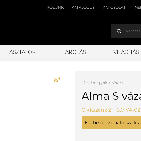
RÓLUNK
KATALÓGUS
KAPCSOLAT
INS
ASZTALOK
TÁROLÁS
VILÁGÍTÁS
Dísztárgyak
/
Vázák
Alma S váz
Cikkszám: 211153/-VA-02
Elérhető - várható szállítás