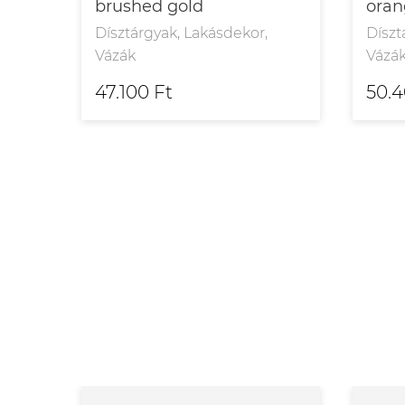
brushed gold
ora
Dísztárgyak, Lakásdekor,
Díszt
Vázák
Vázá
47.100 Ft
50.4