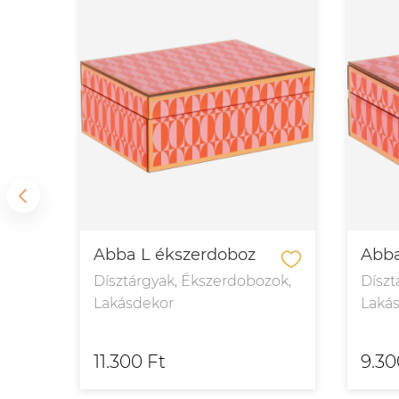
Abba L ékszerdoboz
Abba
k,
Dísztárgyak, Ékszerdobozok,
Díszt
Lakásdekor
Laká
11.300 Ft
9.30