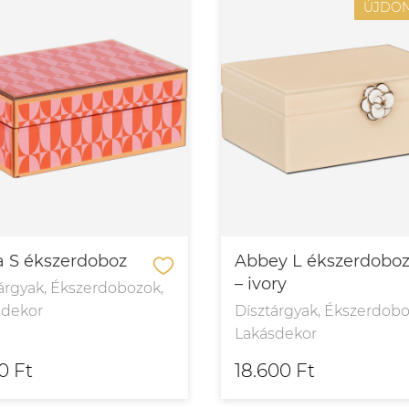
ÚJDO
 S ékszerdoboz
Abbey L ékszerdobo
– ivory
árgyak, Ékszerdobozok,
sdekor
Dísztárgyak, Ékszerdobo
Lakásdekor
0 Ft
18.600 Ft